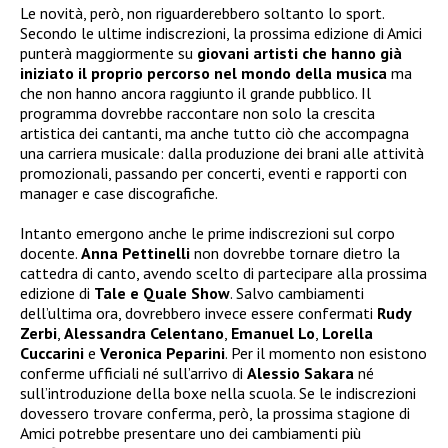
Le novità, però, non riguarderebbero soltanto lo sport.
Secondo le ultime indiscrezioni, la prossima edizione di Amici
punterà maggiormente su
giovani artisti che hanno già
iniziato il proprio percorso nel mondo della musica
ma
che non hanno ancora raggiunto il grande pubblico. Il
programma dovrebbe raccontare non solo la crescita
artistica dei cantanti, ma anche tutto ciò che accompagna
una carriera musicale: dalla produzione dei brani alle attività
promozionali, passando per concerti, eventi e rapporti con
manager e case discografiche.
Intanto emergono anche le prime indiscrezioni sul corpo
docente.
Anna Pettinelli
non dovrebbe tornare dietro la
cattedra di canto, avendo scelto di partecipare alla prossima
edizione di
Tale e Quale Show
. Salvo cambiamenti
dell’ultima ora, dovrebbero invece essere confermati
Rudy
Zerbi
,
Alessandra Celentano
,
Emanuel Lo
,
Lorella
Cuccarini
e
Veronica Peparini
. Per il momento non esistono
conferme ufficiali né sull’arrivo di
Alessio Sakara
né
sull’introduzione della boxe nella scuola. Se le indiscrezioni
dovessero trovare conferma, però, la prossima stagione di
Amici potrebbe presentare uno dei cambiamenti più