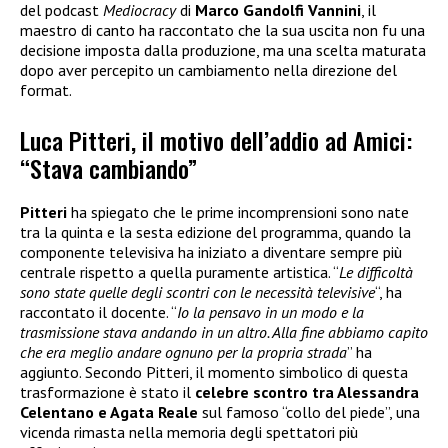
del podcast
Mediocracy
di
Marco Gandolfi Vannini
, il
maestro di canto ha raccontato che la sua uscita non fu una
decisione imposta dalla produzione, ma una scelta maturata
dopo aver percepito un cambiamento nella direzione del
format.
Luca Pitteri, il motivo dell’addio ad Amici:
“Stava cambiando”
Pitteri
ha spiegato che le prime incomprensioni sono nate
tra la quinta e la sesta edizione del programma, quando la
componente televisiva ha iniziato a diventare sempre più
centrale rispetto a quella puramente artistica. “
Le difficoltà
sono state quelle degli scontri con le necessità televisive
“, ha
raccontato il docente. “
Io la pensavo in un modo e la
trasmissione stava andando in un altro. Alla fine abbiamo capito
che era meglio andare ognuno per la propria strada
” ha
aggiunto. Secondo Pitteri, il momento simbolico di questa
trasformazione è stato il
celebre scontro tra Alessandra
Celentano e Agata Reale
sul famoso “collo del piede”, una
vicenda rimasta nella memoria degli spettatori più