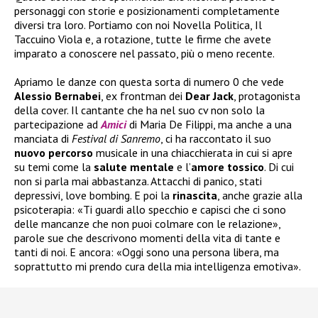
personaggi con storie e posizionamenti completamente
diversi tra loro. Portiamo con noi Novella Politica, Il
Taccuino Viola e, a rotazione, tutte le firme che avete
imparato a conoscere nel passato, più o meno recente.
Apriamo le danze con questa sorta di numero 0 che vede
Alessio Bernabei
, ex frontman dei
Dear Jack
, protagonista
della cover. Il cantante che ha nel suo cv non solo la
partecipazione ad
Amici
di Maria De Filippi, ma anche a una
manciata di
Festival di Sanremo
, ci ha raccontato il suo
nuovo
percorso
musicale in una chiacchierata in cui si apre
su temi come la
salute
mentale
e l’
amore tossico
. Di cui
non si parla mai abbastanza. Attacchi di panico, stati
depressivi, love bombing. E poi la
rinascita
, anche grazie alla
psicoterapia: «Ti guardi allo specchio e capisci che ci sono
delle mancanze che non puoi colmare con le relazione»,
parole sue che descrivono momenti della vita di tante e
tanti di noi. E ancora: «Oggi sono una persona libera, ma
soprattutto mi prendo cura della mia intelligenza emotiva».