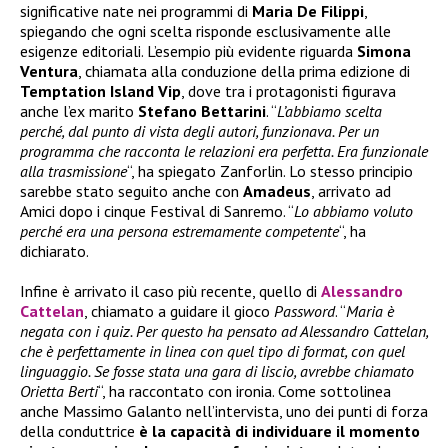
significative nate nei programmi di
Maria De Filippi
,
spiegando che ogni scelta risponde esclusivamente alle
esigenze editoriali. L’esempio più evidente riguarda
Simona
Ventura
, chiamata alla conduzione della prima edizione di
Temptation Island Vip
, dove tra i protagonisti figurava
anche l’ex marito
Stefano Bettarini
. “
L’abbiamo scelta
perché, dal punto di vista degli autori, funzionava. Per un
programma che racconta le relazioni era perfetta. Era funzionale
alla trasmissione
“, ha spiegato Zanforlin. Lo stesso principio
sarebbe stato seguito anche con
Amadeus
, arrivato ad
Amici dopo i cinque Festival di Sanremo. “
Lo abbiamo voluto
perché era una persona estremamente competente
“, ha
dichiarato.
Infine è arrivato il caso più recente, quello di
Alessandro
Cattelan
, chiamato a guidare il gioco
Password
. “
Maria è
negata con i quiz. Per questo ha pensato ad Alessandro Cattelan,
che è perfettamente in linea con quel tipo di format, con quel
linguaggio. Se fosse stata una gara di liscio, avrebbe chiamato
Orietta Berti
“, ha raccontato con ironia. Come sottolinea
anche Massimo Galanto nell’intervista, uno dei punti di forza
della conduttrice
è la capacità di individuare il momento