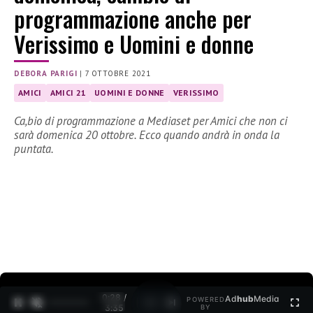
programmazione anche per
Verissimo e Uomini e donne
DEBORA PARIGI
|
7 OTTOBRE 2021
AMICI
AMICI 21
UOMINI E DONNE
VERISSIMO
Ca,bio di programmazione a Mediaset per Amici che non ci
sarà domenica 20 ottobre. Ecco quando andrà in onda la
puntata.
0:29 /
Ad
hub
Media
POWERED
1
/
2
3:35
BY