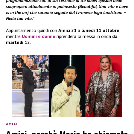
programmazione con la successione di tre nuovi episodi delle
soap-opera attualmente in palinsesto (Beautiful, Una vita e Love
is in the air) che saranno seguite dal tv-movie Inga Lindstrom –
Nella tua vita.”
Appuntamento quindi con
Amici 21
a
lunedì 11 ottobre
,
mentre
Uomini e donne
riprenderà la messa in onda
da
martedì 12
.
AMICI