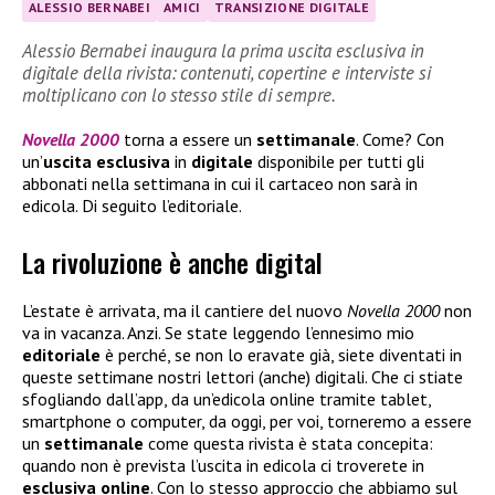
ALESSIO BERNABEI
AMICI
TRANSIZIONE DIGITALE
Alessio Bernabei inaugura la prima uscita esclusiva in
digitale della rivista: contenuti, copertine e interviste si
moltiplicano con lo stesso stile di sempre.
Novella 2000
torna a essere un
settimanale
. Come? Con
un’
uscita esclusiva
in
digitale
disponibile per tutti gli
abbonati nella settimana in cui il cartaceo non sarà in
edicola. Di seguito l’editoriale.
La rivoluzione è anche digital
L’estate è arrivata, ma il cantiere del nuovo
Novella 2000
non
va in vacanza. Anzi. Se state leggendo l’ennesimo mio
editoriale
è perché, se non lo eravate già, siete diventati in
queste settimane nostri lettori (anche) digitali. Che ci stiate
sfogliando dall’app, da un’edicola online tramite tablet,
smartphone o computer, da oggi, per voi, torneremo a essere
un
settimanale
come questa rivista è stata concepita:
quando non è prevista l’uscita in edicola ci troverete in
esclusiva
online
. Con lo stesso approccio che abbiamo sul