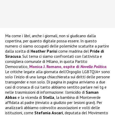
Ma come i libri, anche i giornali, non si giudicano dalla
copertina, per quanto digitale possa essere. In questo
numero ci siamo occupati delle polemiche scaturite a partire
dalla scelta di
Heather
Parisi
come madrina del
Pride di
Siracusa
. Sul tema ci siamo confrontati con l’attivista e
consigliera comunale di Milano, in quota Partito
Democratico,
Monica J. Romano, ospite di
Novella Politica
.
Le critiche legate alla giornata dell’Orgoglio LGBTQIA+ sono
solo l’inizio di una lunga chiacchierata sui diritti delle persone
transgender e non solo. Di pagina in pagina arriviamo a due
casi di cronaca di cui tanto abbiamo sentito parlare nei tg e
nelle trasmissioni di informazione: l’omicidio di
Saman
Abbas
e la vicenda di
Stella
, la bambina di Monteverde
affidata al padre (rinviato a giudizio per lesioni gravi). Per
analizzarli abbiamo coinvolto associazioni e volti delle
istituzioni, come
Stefania
Ascari
, deputata del Movimento