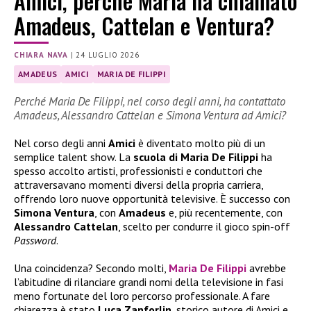
Amici, perchè Maria ha chiamato
Amadeus, Cattelan e Ventura?
CHIARA NAVA
|
24 LUGLIO 2026
AMADEUS
AMICI
MARIA DE FILIPPI
Perché Maria De Filippi, nel corso degli anni, ha contattato
Amadeus, Alessandro Cattelan e Simona Ventura ad Amici?
Nel corso degli anni
Amici
è diventato molto più di un
semplice talent show. La
scuola di Maria De Filippi
ha
spesso accolto artisti, professionisti e conduttori che
attraversavano momenti diversi della propria carriera,
offrendo loro nuove opportunità televisive. È successo con
Simona Ventura
, con
Amadeus
e, più recentemente, con
Alessandro Cattelan
, scelto per condurre il gioco spin-off
Password
.
Una coincidenza? Secondo molti,
Maria De Filippi
avrebbe
l’abitudine di rilanciare grandi nomi della televisione in fasi
meno fortunate del loro percorso professionale. A fare
chiarezza è stato
Luca Zanforlin
, storico autore di Amici e