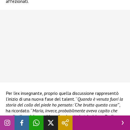
affezionati.
Per l’ex insegnante, proprio quella discussione rappresentò
l’inizio di una nuova fase del talent. “
Quando è venuta fuori la
storia del collo del piede ho pensato: ‘Che brutta questa cosa’
“,
ha ricordato. “
Maria, invece, probabilmente aveva capito che
quelle dinamiche avrebbero funzionato in televisione. Da lì sono
iniziate le vere contrapposizioni tra professori e allievi
” ha
aggiunto. Pitteri ha sottolineato di comprendere