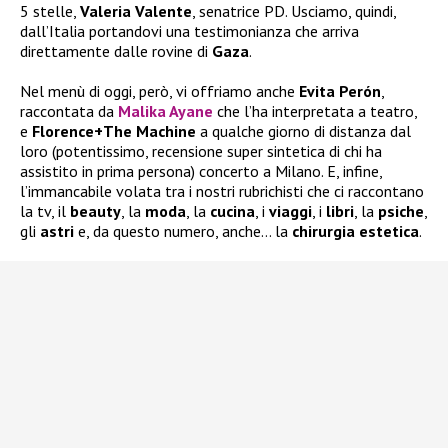
5 stelle,
Valeria
Valente
, senatrice PD. Usciamo, quindi,
dall’Italia portandovi una testimonianza che arriva
direttamente dalle rovine di
Gaza
.
Nel menù di oggi, però, vi offriamo anche
Evita Perón
,
raccontata da
Malika Ayane
che l’ha interpretata a teatro,
e
Florence+The Machine
a qualche giorno di distanza dal
loro (potentissimo, recensione super sintetica di chi ha
assistito in prima persona) concerto a Milano. E, infine,
l’immancabile volata tra i nostri rubrichisti che ci raccontano
la tv, il
beauty
, la
moda
, la
cucina
, i
viaggi
, i
libri
, la
psiche
,
gli
astri
e, da questo numero, anche… la
chirurgia
estetica
.