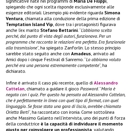
significative nate nei programmi di
Maria De Filippi
,
spiegando che ogni scelta risponde esclusivamente alle
esigenze editoriali. L’esempio più evidente riguarda
Simona
Ventura
, chiamata alla conduzione della prima edizione di
Temptation Island Vip
, dove tra i protagonisti figurava
anche l’ex marito
Stefano Bettarini
. “
L’abbiamo scelta
perché, dal punto di vista degli autori, funzionava. Per un
programma che racconta le relazioni era perfetta. Era funzionale
alla trasmissione
“, ha spiegato Zanforlin. Lo stesso principio
sarebbe stato seguito anche con
Amadeus
, arrivato ad
Amici dopo i cinque Festival di Sanremo. “
Lo abbiamo voluto
perché era una persona estremamente competente
“, ha
dichiarato.
Infine è arrivato il caso più recente, quello di
Alessandro
Cattelan
, chiamato a guidare il gioco
Password
. “
Maria è
negata con i quiz. Per questo ha pensato ad Alessandro Cattelan,
che è perfettamente in linea con quel tipo di format, con quel
linguaggio. Se fosse stata una gara di liscio, avrebbe chiamato
Orietta Berti
“, ha raccontato con ironia. Come sottolinea
anche Massimo Galanto nell’intervista, uno dei punti di forza
della conduttrice
è la capacità di individuare il momento
giusto per coinvolgere un professionista
, valutando