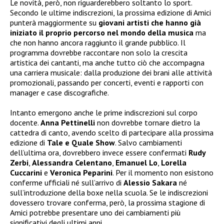
Le novità, però, non riguarderebbero soltanto lo sport.
Secondo le ultime indiscrezioni, la prossima edizione di Amici
punterà maggiormente su
giovani artisti che hanno già
iniziato il proprio percorso nel mondo della musica
ma
che non hanno ancora raggiunto il grande pubblico. Il
programma dovrebbe raccontare non solo la crescita
artistica dei cantanti, ma anche tutto ciò che accompagna
una carriera musicale: dalla produzione dei brani alle attività
promozionali, passando per concerti, eventi e rapporti con
manager e case discografiche.
Intanto emergono anche le prime indiscrezioni sul corpo
docente.
Anna Pettinelli
non dovrebbe tornare dietro la
cattedra di canto, avendo scelto di partecipare alla prossima
edizione di
Tale e Quale Show
. Salvo cambiamenti
dell’ultima ora, dovrebbero invece essere confermati
Rudy
Zerbi
,
Alessandra Celentano
,
Emanuel Lo
,
Lorella
Cuccarini
e
Veronica Peparini
. Per il momento non esistono
conferme ufficiali né sull’arrivo di
Alessio Sakara
né
sull’introduzione della boxe nella scuola. Se le indiscrezioni
dovessero trovare conferma, però, la prossima stagione di
Amici potrebbe presentare uno dei cambiamenti più
significativi degli ultimi anni.