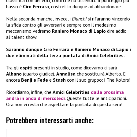
classifica con dei voti, colui che ha ottenuto il punteggio più
basso è
Ciro Ferrara
, costretto dunque ad abbandonare.
Nella seconda manche, invece, i
Bianchi
si rifaranno vincendo
la sfida contro gli avversari e sempre con il medesimo
meccanismo vedremo
Raniero Monaco di Lapio
dire addio
al talent show.
Saranno dunque Ciro Ferrara e Raniero Monaco di Lapio i
due eliminati della terza puntata di Amici Celebrities.
Tra gli
ospiti
presenti in studio, come dicevamo ci sarà
Albano
(quarto giudice),
Annalisa
che sostituirà Alberto. E
ancora
Benji e Fede
e
Stash
con il suo gruppo: i The Kolors!
Ricordiamo, infine, che
Amici Celebrities
dalla prossima
andrà in onda di mercoledì
. Queste tutte le anticipazioni.
Ora non vi resta che aspettare la puntata di questa sera!
Potrebbero interessarti anche: