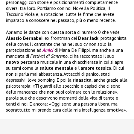
personaggi con storie e posizionamenti completamente
diversi tra loro. Portiamo con noi Novella Politica, Il
Taccuino Viola e, a rotazione, tutte le firme che avete
imparato a conoscere nel passato, più o meno recente.
Apriamo le danze con questa sorta di numero 0 che vede
Alessio Bernabei
, ex frontman dei
Dear Jack
, protagonista
della cover. Il cantante che ha nel suo cv non solo la
partecipazione ad
Amici
di Maria De Filippi, ma anche a una
manciata di
Festival di Sanremo
, ci ha raccontato il suo
nuovo
percorso
musicale in una chiacchierata in cui si apre
su temi come la
salute
mentale
e l’
amore tossico
. Di cui
non si parla mai abbastanza. Attacchi di panico, stati
depressivi, love bombing. E poi la
rinascita
, anche grazie alla
psicoterapia: «Ti guardi allo specchio e capisci che ci sono
delle mancanze che non puoi colmare con le relazione»,
parole sue che descrivono momenti della vita di tante e
tanti di noi. E ancora: «Oggi sono una persona libera, ma
soprattutto mi prendo cura della mia intelligenza emotiva».