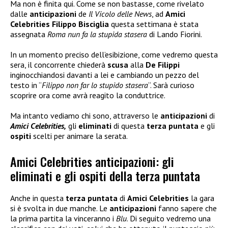
Ma non è finita qui. Come se non bastasse, come rivelato
dalle
anticipazioni
de
Il Vicolo delle News
, ad
Amici
Celebrities
Filippo Bisciglia
questa settimana è stata
assegnata
Roma nun fa la stupida stasera
di Lando Fiorini.
In un momento preciso dell’esibizione, come vedremo questa
sera, il concorrente chiederà
scusa
alla
De Filippi
inginocchiandosi davanti a lei e cambiando un pezzo del
testo in “
Filippo non far lo stupido stasera
“. Sarà curioso
scoprire ora come avrà reagito la conduttrice.
Ma intanto vediamo chi sono, attraverso le
anticipazioni
di
Amici Celebrities,
gli
eliminati
di questa
terza puntata
e gli
ospiti
scelti per animare la serata.
Amici Celebrities anticipazioni: gli
eliminati e gli ospiti della terza puntata
Anche in questa
terza puntata
di
Amici Celebrities
la gara
si è svolta in due manche. Le
anticipazioni
fanno sapere che
la prima partita la vinceranno i
Blu
. Di seguito vedremo una