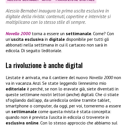
Alessio Bernabei inaugura la prima uscita esclusiva in
digitale della rivista: contenuti, copertine e interviste si
moltiplicano con lo stesso stile di sempre.
Novella 2000
torna a essere un
settimanale
. Come? Con
un’
uscita esclusiva
in
digitale
disponibile per tutti gli
abbonati nella settimana in cui il cartaceo non sarà in
edicola. Di seguito l’editoriale.
La rivoluzione è anche digital
L’estate è arrivata, ma il cantiere del nuovo
Novella 2000
non
va in vacanza. Anzi. Se state leggendo l’ennesimo mio
editoriale
è perché, se non lo eravate già, siete diventati in
queste settimane nostri lettori (anche) digitali. Che ci stiate
sfogliando dall’app, da un’edicola online tramite tablet,
smartphone o computer, da oggi, per voi, torneremo a essere
un
settimanale
come questa rivista è stata concepita:
quando non è prevista l’uscita in edicola ci troverete in
esclusiva
online
. Con lo stesso approccio che abbiamo sul