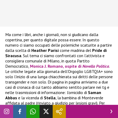
Ma come i libri, anche i giornali, non si giudicano dalla
copertina, per quanto digitale possa essere. In questo
numero ci siamo occupati delle polemiche scaturite a partire
dalla scelta di
Heather
Parisi
come madrina del
Pride di
Siracusa
. Sul tema ci siamo confrontati con l’attivista e
consigliera comunale di Milano, in quota Partito
Democratico,
Monica J. Romano, ospite di
Novella Politica
.
Le critiche legate alla giornata dell’Orgoglio LGBTQIA+ sono
solo l’inizio di una lunga chiacchierata sui diritti delle persone
transgender e non solo. Di pagina in pagina arriviamo a due
casi di cronaca di cui tanto abbiamo sentito parlare nei tg e
nelle trasmissioni di informazione: l’omicidio di
Saman
Abbas
e la vicenda di
Stella
, la bambina di Monteverde
affidata al padre (rinviato a giudizio per lesioni gravi). Per
analizzarli abbiamo coinvolto associazioni e volti delle
istituzioni, come
Stefania
Ascari
, deputata del Movimento