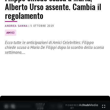
Alberto Urso assente. Cambia il
regolamento
ANDREA SANNA
|
5 OTTOBRE 2019
AMICI
Ecco tutte le anticipazioni di Amici Celebrities: Filippo
chiede scusa a Maria De Filippi dopo lo scontro della scorsa
settimana.…
0:30 /
Ad
hub
Media
POWERED
1
/
2
3:35
BY