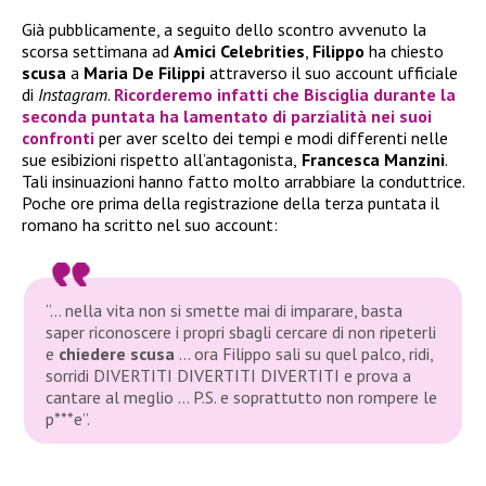
Già pubblicamente, a seguito dello scontro avvenuto la
scorsa settimana ad
Amici Celebrities
,
Filippo
ha chiesto
scusa
a
Maria De Filippi
attraverso il suo account ufficiale
di
Instagram
.
Ricorderemo infatti che
Bisciglia
durante la
seconda puntata ha lamentato di parzialità nei suoi
confronti
per aver scelto dei tempi e modi differenti nelle
sue esibizioni rispetto all’antagonista,
Francesca Manzini
.
Tali insinuazioni hanno fatto molto arrabbiare la conduttrice.
Poche ore prima della registrazione della terza puntata il
romano ha scritto nel suo account:
“… nella vita non si smette mai di imparare, basta
saper riconoscere i propri sbagli cercare di non ripeterli
e
chiedere scusa
… ora Filippo sali su quel palco, ridi,
sorridi DIVERTITI DIVERTITI DIVERTITI e prova a
cantare al meglio … P.S. e soprattutto non rompere le
p***e”.