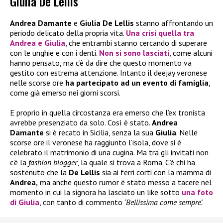
Giulia De Lellis
Andrea Damante
e
Giulia De Lellis
stanno affrontando un
periodo delicato della propria vita.
Una
crisi
quella tra
Andrea
e
Giulia
, che entrambi stanno cercando di superare
con le unghie e con i denti.
Non si sono lasciati
, come alcuni
hanno pensato, ma c’è da dire che questo momento va
gestito con estrema attenzione. Intanto il deejay veronese
nelle scorse ore
ha partecipato ad un evento di famiglia
,
come già emerso nei giorni scorsi.
E proprio in quella circostanza era emerso che l’ex tronista
avrebbe presenziato da solo. Così è stato.
Andrea
Damante
si è recato in Sicilia, senza la sua
Giulia
. Nelle
scorse ore il veronese ha raggiunto l’isola, dove si è
celebrato il matrimonio di una cugina. Ma tra gli invitati non
c’è la
fashion blogger
, la quale si trova a Roma. C’è chi ha
sostenuto che la
De Lellis
sia ai ferri corti con la mamma di
Andrea,
ma anche questo rumor è stato messo a tacere nel
momento in cui la signora ha lasciato un like sotto
una foto
di
Giulia
, con tanto di commento
‘Bellissima come sempre’.