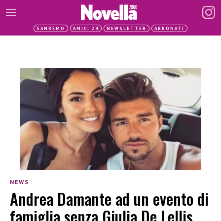
SANREMO
AMICI 24
NEWSLETTER
ABBONATI
NEWS
Andrea Damante ad un evento di
famiglia senza Giulia De Lellis