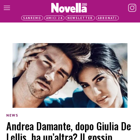
SANREMO
AMICI 24
NEWSLETTER
ABBONATI
NEWS
Andrea Damante, dopo Giulia De
Lellis, ha un’altra? Il gossip