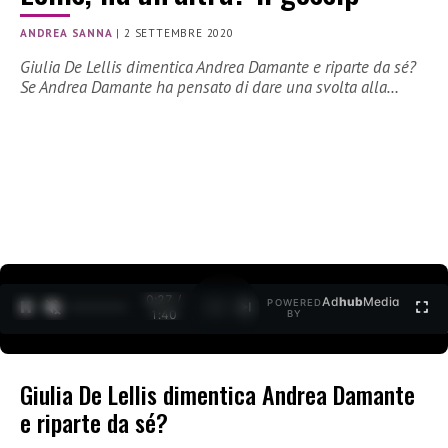
ANDREA SANNA
|
2 SETTEMBRE 2020
Giulia De Lellis dimentica Andrea Damante e riparte da sé?
Se Andrea Damante ha pensato di dare una svolta alla…
0:27 /
Ad
hub
Media
POWERED
1
/
2
1:40
BY
Giulia De Lellis dimentica Andrea Damante
e riparte da sé?