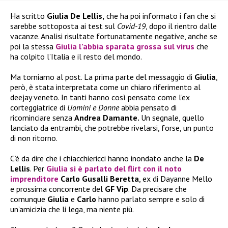
Ha scritto
Giulia De Lellis,
che ha poi informato i fan che si
sarebbe sottoposta ai test sul
Covid-19
, dopo il rientro dalle
vacanze. Analisi risultate fortunatamente negative, anche se
poi la stessa
Giulia l’abbia sparata grossa sul virus
che
ha colpito l’Italia e il resto del mondo.
Ma torniamo al post. La prima parte del messaggio di
Giulia
,
però, è stata interpretata come un chiaro riferimento al
deejay veneto. In tanti hanno così pensato come l’ex
corteggiatrice di
Uomini e Donne
abbia pensato di
ricominciare senza
Andrea Damante.
Un segnale, quello
lanciato da entrambi, che potrebbe rivelarsi, forse, un punto
di non ritorno.
C’è da dire che i chiacchiericci hanno inondato anche la
De
Lellis
. Per
Giulia si è parlato del flirt con il noto
imprenditore
Carlo Gusalli Beretta
, ex di Dayanne Mello
e prossima concorrente del
GF Vip
. Da precisare che
comunque
Giulia
e
Carlo
hanno parlato sempre e solo di
un’amicizia che li lega, ma niente più.