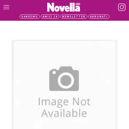
SANREMO
AMICI 24
NEWSLETTER
ABBONATI