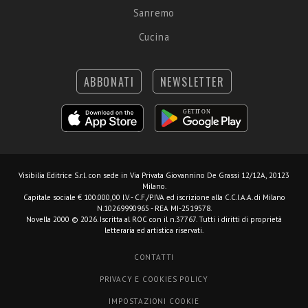
Sanremo
Cucina
ABBONATI
NEWSLETTER
Visibilia Editrice S.r.l.
con sede in Via Privata Giovannino De Grassi 12/12A, 20123
Milano.
Capitale sociale € 100.000,00 I.V. - C.F./P.IVA ed iscrizione alla C.C.I.A.A. di Milano
N.10269990965 - REA MI-2519578.
Novella 2000 © 2026. Iscritta al ROC con il n.37767. Tutti i diritti di proprietà
letteraria ed artistica riservati.
CONTATTI
PRIVACY E COOKIES POLICY
IMPOSTAZIONI COOKIE