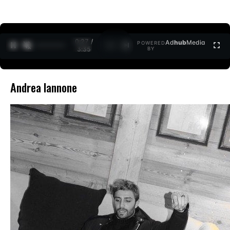
0:27 /
Ad
hub
Media
POWERED
1
/
2
3:35
BY
Andrea Iannone