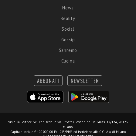
News
Reality
Social
Gossip
Sanremo
Cucina
ABBONATI
NEWSLETTER
Visibilia Editrice S.r.l.
con sede in Via Privata Giovannino De Grassi 12/12A, 20123
Milano.
Capitale sociale € 100.000,00 I.V. - C.F./P.IVA ed iscrizione alla C.C.I.A.A. di Milano