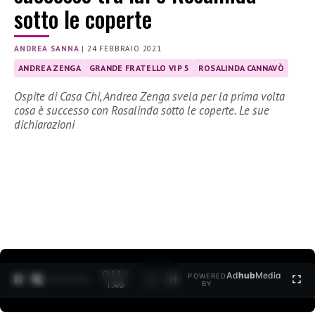
sotto le coperte
ANDREA SANNA
|
24 FEBBRAIO 2021
ANDREA ZENGA
GRANDE FRATELLO VIP 5
ROSALINDA CANNAVÒ
Ospite di Casa Chi, Andrea Zenga svela per la prima volta
cosa è successo con Rosalinda sotto le coperte. Le sue
dichiarazioni
0:13 /
Ad
hub
Media
POWERED
1
/
2
1:40
BY