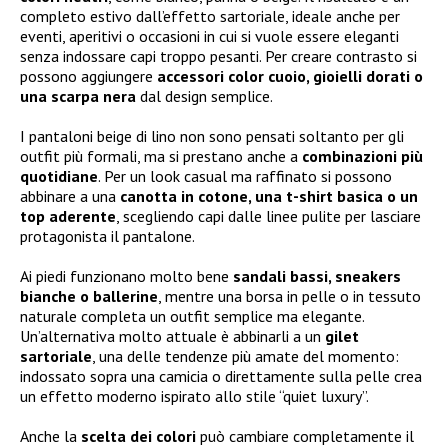
completo estivo dall’effetto sartoriale, ideale anche per
eventi, aperitivi o occasioni in cui si vuole essere eleganti
senza indossare capi troppo pesanti. Per creare contrasto si
possono aggiungere
accessori color cuoio, gioielli dorati o
una scarpa nera
dal design semplice.
I pantaloni beige di lino non sono pensati soltanto per gli
outfit più formali, ma si prestano anche a
combinazioni più
quotidiane
. Per un look casual ma raffinato si possono
abbinare a una
canotta in cotone, una t-shirt basica o un
top aderente
, scegliendo capi dalle linee pulite per lasciare
protagonista il pantalone.
Ai piedi funzionano molto bene
sandali bassi, sneakers
bianche o ballerine
, mentre una borsa in pelle o in tessuto
naturale completa un outfit semplice ma elegante.
Un’alternativa molto attuale è abbinarli a un
gilet
sartoriale
, una delle tendenze più amate del momento:
indossato sopra una camicia o direttamente sulla pelle crea
un effetto moderno ispirato allo stile “quiet luxury”.
Anche la
scelta dei colori
può cambiare completamente il