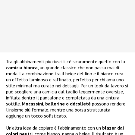
Tra gli abbinamenti più riusciti c’è sicuramente quello con la
camicia bianca
, un grande classico che non passa mai di
moda. La combinazione tra il beige del lino e il bianco crea
un effetto luminoso e raffinato, perfetto per chi ama uno
stile minimal ma curato nei dettagli. Per un look da lavoro si
può scegliere una camicia dal taglio leggermente oversize,
infilata dentro il pantalone e completata da una cintura
sottile.
Mocassini, ballerine o décolleté
possono rendere
l’insieme più formale, mentre una borsa strutturata
aggiunge un tocco sofisticato.
Un’altra idea da copiare è l’abbinamento con un
blazer dai
colori neutri
, come bianco, panna o beige. Il risultato è un