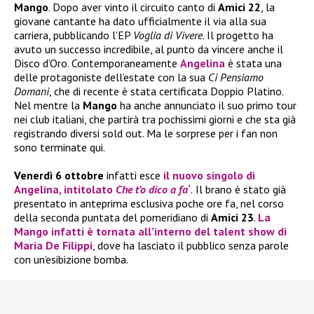
Mango
. Dopo aver vinto il circuito canto di
Amici 22
, la
giovane cantante ha dato ufficialmente il via alla sua
carriera, pubblicando l’EP
Voglia di Vivere
. Il progetto ha
avuto un successo incredibile, al punto da vincere anche il
Disco d’Oro. Contemporaneamente
Angelina
è stata una
delle protagoniste dell’estate con la sua
Ci Pensiamo
Domani
, che di recente è stata certificata Doppio Platino.
Nel mentre la
Mango
ha anche annunciato il suo primo tour
nei club italiani, che partirà tra pochissimi giorni e che sta già
registrando diversi sold out. Ma le sorprese per i fan non
sono terminate qui.
Venerdì 6 ottobre
infatti esce
il
nuovo singolo
di
Angelina
, intitolato
Che t’o dico a fa
‘
.
Il brano è stato già
presentato in anteprima esclusiva poche ore fa, nel corso
della seconda puntata del pomeridiano di
Amici 23
.
La
Mango
infatti è tornata all’interno del talent show di
Maria De Filippi
, dove ha lasciato il pubblico senza parole
con un’esibizione bomba.