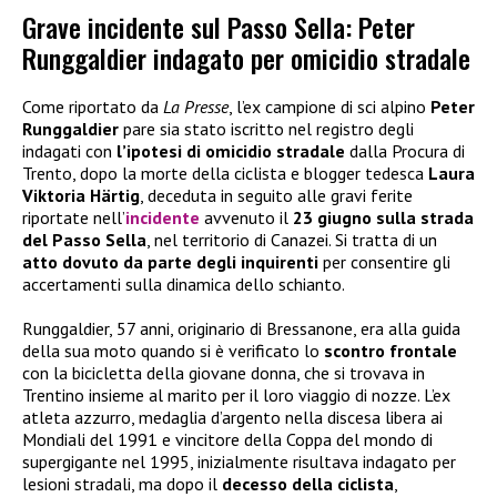
Grave incidente sul Passo Sella: Peter
Runggaldier indagato per omicidio stradale
Come riportato da
La Presse
, l’ex campione di sci alpino
Peter
Runggaldier
pare sia stato iscritto nel registro degli
indagati con
l’ipotesi di omicidio stradale
dalla Procura di
Trento, dopo la morte della ciclista e blogger tedesca
Laura
Viktoria Härtig
, deceduta in seguito alle gravi ferite
riportate nell’
incidente
avvenuto il
23 giugno sulla strada
del Passo Sella
, nel territorio di Canazei. Si tratta di un
atto dovuto da parte degli inquirenti
per consentire gli
accertamenti sulla dinamica dello schianto.
Runggaldier, 57 anni, originario di Bressanone, era alla guida
della sua moto quando si è verificato lo
scontro frontale
con la bicicletta della giovane donna, che si trovava in
Trentino insieme al marito per il loro viaggio di nozze. L’ex
atleta azzurro, medaglia d’argento nella discesa libera ai
Mondiali del 1991 e vincitore della Coppa del mondo di
supergigante nel 1995, inizialmente risultava indagato per
lesioni stradali, ma dopo il
decesso della ciclista
,