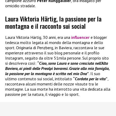
campione azzurro
Peter Runggaldier
, ora indagato per
omicidio stradale.
Laura Viktoria Härtig, la passione per la
montagna e il racconto sui social
Laura Viktoria Härtig, 30 anni, era una
influencer
e blogger
tedesca molto legata al mondo della montagna e dello
sport. Originaria di Penzberg, in Baviera, raccontava le sue
esperienze attraverso il suo blog personale e il profilo
Instagram, seguito da oltre 51mila persone. Sul proprio sito
si descriveva così:
“
Ciao, sono Laura e sono cresciuta nell’Alta
Baviera, ai piedi delle Prealpi bavaresi. Grazie alla mia famiglia,
la passione per la montagna è scritta nel mio Dna
”
. Il suo
ultimo contenuto sui social, intitolato
“
Cordata per la vita
”
,
raccontava alcuni momenti delle nozze vissute tra le
montagne. La sua morte ha interrotto una vita dedicata alla
passione per la natura, il viaggio e lo sport.