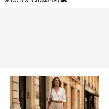
per scoprire come ci stupirà la
Mango
.