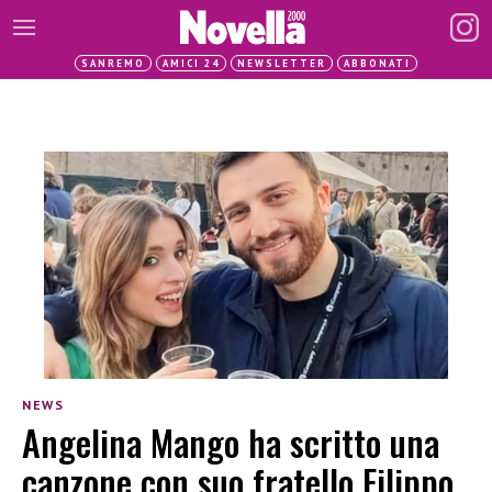
SANREMO
AMICI 24
NEWSLETTER
ABBONATI
NEWS
Angelina Mango ha scritto una
canzone con suo fratello Filippo