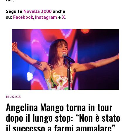
Seguite
Novella 2000
anche
su:
Facebook
,
Instagram
e
X
.
MUSICA
Angelina Mango torna in tour
dopo il lungo stop: “Non è stato
il successo a farmi ammalare”