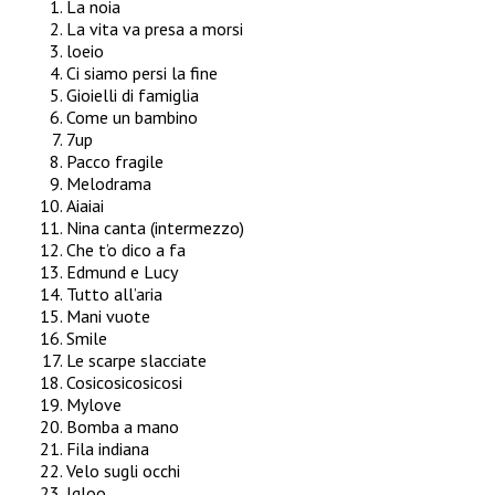
La noia
La vita va presa a morsi
loeio
Ci siamo persi la fine
Gioielli di famiglia
Come un bambino
7up
Pacco fragile
Melodrama
Aiaiai
Nina canta (intermezzo)
Che t’o dico a fa
Edmund e Lucy
Tutto all’aria
Mani vuote
Smile
Le scarpe slacciate
Cosicosicosicosi
Mylove
Bomba a mano
Fila indiana
Velo sugli occhi
Igloo