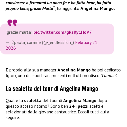
convincere a fermarmi un anno fa e ha fatto bene, ha fatto
proprio bene, grazie Marta
“
, ha aggiunto
Angelina Mango.
“grazie marta”
pic.twitter.com/gRsKy1HoV7
— ☽paola, caramé (@_endlessfun_)
February 21,
2026
E proprio alla sua manager
Angelina Mango
ha poi dedicato
Igloo, uno dei suoi brani presenti nell’ultimo disco
“Caramé”.
La scaletta del tour di Angelina Mango
Qual è la
scaletta
del tour di
Angelina Mango
dopo
questo atteso ritorno? Sono ben
24 i pezzi
scelti e
selezionati dalla giovane cantautrice. Eccoli tutti qui a
seguire: