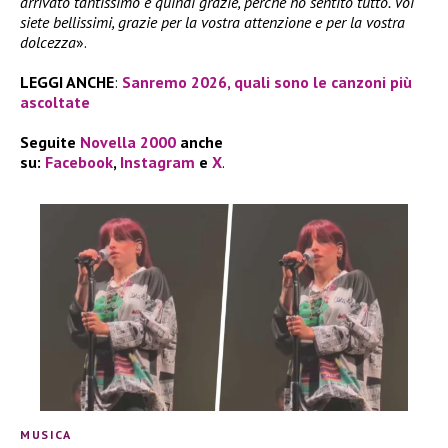
arrivato tantissimo e quindi grazie, perché ho sentito tutto. Voi
siete bellissimi, grazie per la vostra attenzione e per la vostra
dolcezza
».
LEGGI ANCHE
:
Sanremo 2026, quali sono le canzoni più
ascoltate
Seguite
Novella 2000
anche
su:
Facebook
,
Instagram
e
X
.
MUSICA