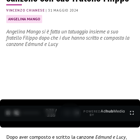
VINCENZO CHIANESE
|
31 MAGGIO 2024
ANGELINA MANGO
Angelina Mango si è fatta un tatuaggio insieme a suo
fratello Filippo dopo che i due hanno scritto e composto la
canzone Edmund e Lucy
0:30 /
Ad
hub
Media
POWERED
1
/
2
3:35
BY
Dopo aver composto e scritto la canzone
Edmund e Lucy
,