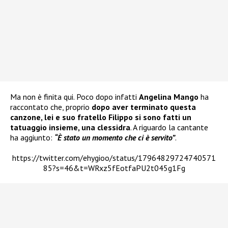
Ma non è finita qui. Poco dopo infatti
Angelina Mango
ha
raccontato che, proprio
dopo aver terminato questa
canzone, lei e suo fratello Filippo si sono fatti un
tatuaggio insieme, una clessidra
. A riguardo la cantante
ha aggiunto:
“È stato un momento che ci è servito”
.
https://twitter.com/ehygioo/status/17964829724740571
85?s=46&t=WRxz5fEotfaPU2t045g1Fg