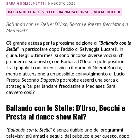
SARA GUGLIELMETTI
|
6 AGOSTO 2026
BALLANDO CON LE STELLE
BARBARA D'URSO
NOEMI BOCCHI
Ballando con le Stelle: D’Urso, Bocchi e Presta, frecciatina a
Mediaset?
C’è grande attesa per la prossima edizione di
“Ballando con le
Stelle”
, in particolare dopo l’addio di Selvaggia Lucarelli in
giuria. Negli ultimi mesi si sono rincorse diverse voci su chi
prenderà il suo posto, con Barbara D’Urso in pole position.
Tra i papabili concorrenti spicca il nome di Noemi Bocchi,
mentre attenzione a un possibile coinvolgimento di Lucio
Presta. Secondo
Dagospia
potrebbe esserci una sorta di
strategia Rai per lanciare frecciatine a Mediaset. Sarà
davvero così?
Ballando con le Stelle: D’Urso, Bocchi e
Presta al dance show Rai?
“Ballando con le Stelle
” è senza dubbio uno dei programmi
televisivi più amati e seguiti dal pubblico e per questo, dopo