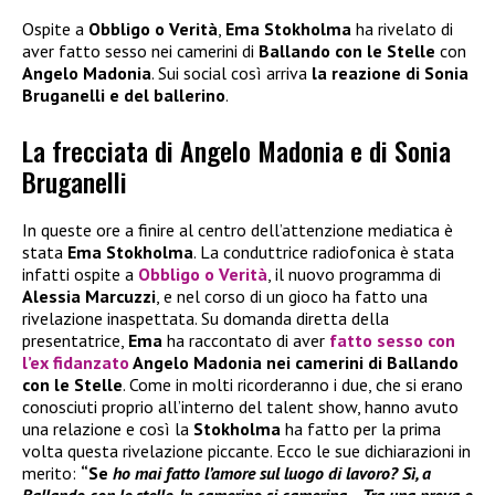
Ospite a
Obbligo o Verità
,
Ema Stokholma
ha rivelato di
aver fatto sesso nei camerini di
Ballando con le Stelle
con
Angelo Madonia
. Sui social così arriva
la reazione di Sonia
Bruganelli e del ballerino
.
La frecciata di Angelo Madonia e di Sonia
Bruganelli
In queste ore a finire al centro dell’attenzione mediatica è
stata
Ema Stokholma
. La conduttrice radiofonica è stata
infatti ospite a
Obbligo o Verità
, il nuovo programma di
Alessia Marcuzzi
, e nel corso di un gioco ha fatto una
rivelazione inaspettata. Su domanda diretta della
presentatrice,
Ema
ha raccontato di aver
fatto
sesso con
l’ex fidanzato
Angelo Madonia nei camerini di Ballando
con le Stelle
. Come in molti ricorderanno i due, che si erano
conosciuti proprio all’interno del talent show, hanno avuto
una relazione e così la
Stokholma
ha fatto per la prima
volta questa rivelazione piccante. Ecco le sue dichiarazioni in
merito:
“Se
ho mai fatto l’amore sul luogo di lavoro?
Sì, a