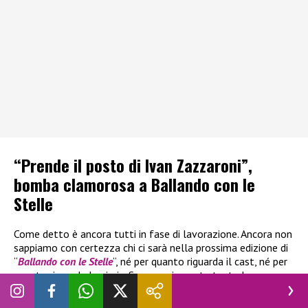
“Prende il posto di Ivan Zazzaroni”,
bomba clamorosa a Ballando con le
Stelle
Come detto è ancora tutti in fase di lavorazione. Ancora non
sappiamo con certezza chi ci sarà nella prossima edizione di
“
Ballando con le Stelle
“, né per quanto riguarda il cast, né per
quanto riguarda la giuria. Sono ovviamente tante le
indiscrezioni che si sono susseguite nelle ultime settimane,
sia riguardanti i possibili concorrenti, sia i possibili nuovi