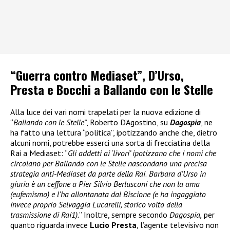
“Guerra contro Mediaset”, D’Urso,
Presta e Bocchi a Ballando con le Stelle
Alla luce dei vari nomi trapelati per la nuova edizione di
“
Ballando con le Stelle”
, Roberto D’Agostino, su
Dagospia
, ne
ha fatto una lettura “politica”, ipotizzando anche che, dietro
alcuni nomi, potrebbe esserci una sorta di frecciatina della
Rai a Mediaset: “
Gli addetti ai ‘livori’ ipotizzano che i nomi che
circolano per Ballando con le Stelle nascondano una precisa
strategia anti-Mediaset da parte della Rai
.
Barbara d’Urso in
giuria è un ceffone a Pier Silvio Berlusconi che non la ama
(eufemismo) e l’ha allontanata dal Biscione (e ha ingaggiato
invece proprio Selvaggia Lucarelli, storico volto della
trasmissione di Rai1).
” Inoltre, sempre secondo
Dagospia,
per
quanto riguarda invece
Lucio Presta
, l’agente televisivo non