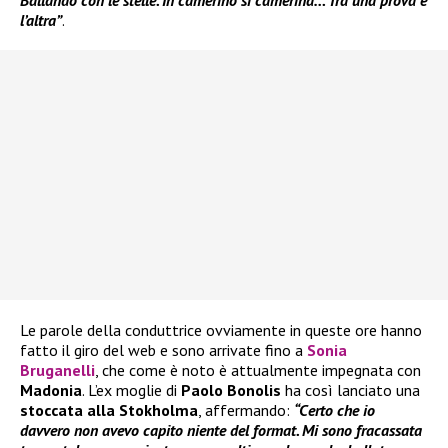
Ballando con le stelle. In camerino si camerina… Tra una prova e
l’altra”
.
Le parole della conduttrice ovviamente in queste ore hanno
fatto il giro del web e sono arrivate fino a
Sonia
Bruganelli
, che come è noto è attualmente impegnata con
Madonia
. L’ex moglie di
Paolo Bonolis
ha così lanciato una
stoccata alla Stokholma
, affermando:
“Certo che io
davvero non avevo capito niente del format. Mi sono fracassata