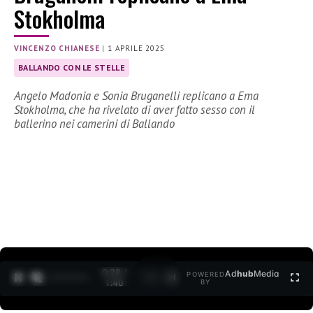
Stokholma
VINCENZO CHIANESE
|
1 APRILE 2025
BALLANDO CON LE STELLE
Angelo Madonia e Sonia Bruganelli replicano a Ema
Stokholma, che ha rivelato di aver fatto sesso con il
ballerino nei camerini di Ballando
0:29 /
Ad
hub
Media
POWERED
1
/
2
1:40
BY