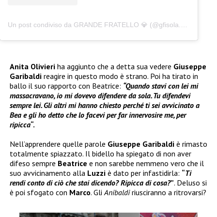
Un post condiviso da GRANDE FRATELLO 💎 (@gfisola.news)
Anita
Olivieri
ha aggiunto che a detta sua vedere
Giuseppe
Garibaldi
reagire in questo modo è strano. Poi ha tirato in
ballo il suo rapporto con Beatrice:
“Quando stavi con lei mi
massacravano, io mi dovevo difendere da sola. Tu difendevi
sempre lei. Gli altri mi hanno chiesto perché ti sei avvicinato a
Bea e gli ho detto che lo facevi per far innervosire me, per
ripicca
“.
Nell’apprendere quelle parole
Giuseppe Garibaldi
è rimasto
totalmente spiazzato. Il bidello ha spiegato di non aver
difeso sempre
Beatrice
e non sarebbe nemmeno vero che il
suo avvicinamento alla
Luzzi
è dato per infastidirla:
“
Ti
rendi conto di ciò che stai dicendo? Ripicca di cosa?
”
. Deluso si
è poi sfogato con
Marco
. Gli
Anibaldi
riusciranno a ritrovarsi?