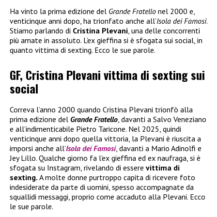
Ha vinto la prima edizione del
Grande Fratello
nel 2000 e,
venticinque anni dopo, ha trionfato anche all’
Isola dei Famosi
.
Stiamo parlando di
Cristina Plevani
, una delle concorrenti
più amate in assoluto. L’ex gieffina si è sfogata sui social, in
quanto vittima di sexting. Ecco le sue parole.
GF, Cristina Plevani vittima di sexting sui
social
Correva l’anno 2000 quando Cristina Plevani trionfò alla
prima edizione del
Grande Fratello
, davanti a Salvo Veneziano
e all’indimenticabile Pietro Taricone. Nel 2025, quindi
venticinque anni dopo quella vittoria, la Plevani è riuscita a
imporsi anche all’
Isola dei Famosi
, davanti a Mario Adinolfi e
Jey Lillo. Qualche giorno fa l’ex gieffina ed ex naufraga, si è
sfogata su Instagram, rivelando di essere
vittima di
sexting.
A molte donne purtroppo capita di ricevere foto
indesiderate da parte di uomini, spesso accompagnate da
squallidi messaggi, proprio come accaduto alla Plevani. Ecco
le sue parole.