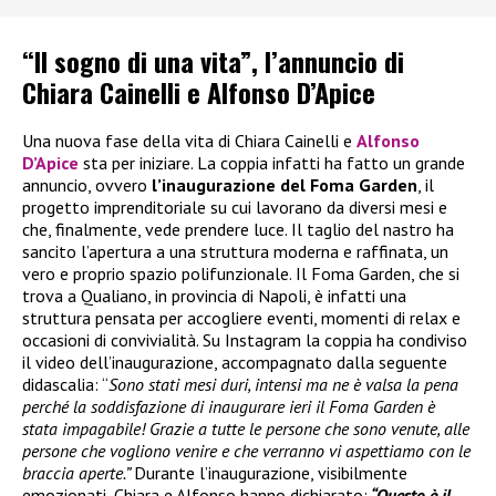
“Il sogno di una vita”, l’annuncio di
Chiara Cainelli e Alfonso D’Apice
Una nuova fase della vita di Chiara Cainelli e
Alfonso
D’Apice
sta per iniziare. La coppia infatti ha fatto un grande
annuncio, ovvero
l’inaugurazione del Foma Garden
, il
progetto imprenditoriale su cui lavorano da diversi mesi e
che, finalmente, vede prendere luce. Il taglio del nastro ha
sancito l’apertura a una struttura moderna e raffinata, un
vero e proprio spazio polifunzionale. Il Foma Garden, che si
trova a Qualiano, in provincia di Napoli, è infatti una
struttura pensata per accogliere eventi, momenti di relax e
occasioni di convivialità. Su Instagram la coppia ha condiviso
il video dell’inaugurazione, accompagnato dalla seguente
didascalia: “
Sono stati mesi duri, intensi ma ne è valsa la pena
perché la soddisfazione di inaugurare ieri il Foma Garden è
stata impagabile! Grazie a tutte le persone che sono venute, alle
persone che vogliono venire e che verranno vi aspettiamo con le
braccia aperte.”
Durante l’inaugurazione, visibilmente
emozionati, Chiara e Alfonso hanno dichiarato:
“Questo è il