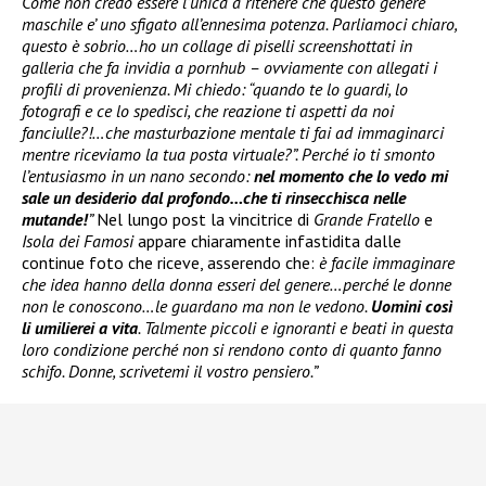
Come non credo essere l’unica a ritenere che questo genere
maschile e’ uno sfigato all’ennesima potenza. Parliamoci chiaro,
questo è sobrio…ho un collage di piselli screenshottati in
galleria che fa invidia a pornhub – ovviamente con allegati i
profili di provenienza. Mi chiedo: “quando te lo guardi, lo
fotografi e ce lo spedisci, che reazione ti aspetti da noi
fanciulle?!…che masturbazione mentale ti fai ad immaginarci
mentre riceviamo la tua posta virtuale?”. Perché io ti smonto
l’entusiasmo in un nano secondo:
nel momento che lo vedo mi
sale un desiderio dal profondo…che ti rinsecchisca nelle
mutande!
”
Nel lungo post la vincitrice di
Grande Fratello
e
Isola dei Famosi
appare chiaramente infastidita dalle
continue foto che riceve, asserendo che:
è facile immaginare
che idea hanno della donna esseri del genere…perché le donne
non le conoscono…le guardano ma non le vedono.
Uomini così
li umilierei a vita
. Talmente piccoli e ignoranti e beati in questa
loro condizione perché non si rendono conto di quanto fanno
schifo. Donne, scrivetemi il vostro pensiero.”