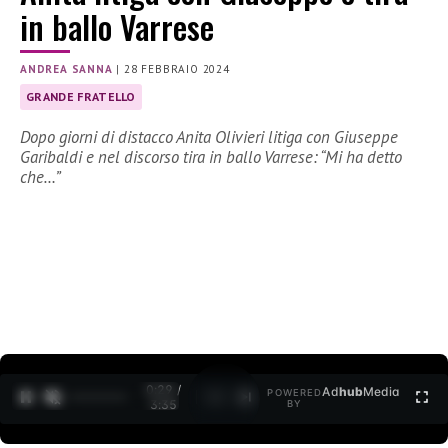
in ballo Varrese
ANDREA SANNA
|
28 FEBBRAIO 2024
GRANDE FRATELLO
Dopo giorni di distacco Anita Olivieri litiga con Giuseppe
Garibaldi e nel discorso tira in ballo Varrese: “Mi ha detto
che…”
0:30 /
Ad
hub
Media
POWERED
1
/
2
3:35
BY