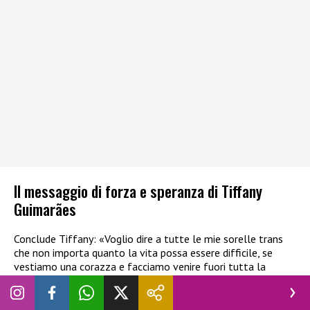
Il messaggio di forza e speranza di Tiffany
Guimarães
Conclude Tiffany: «Voglio dire a tutte le mie sorelle trans
che non importa quanto la vita possa essere difficile, se
vestiamo una corazza e facciamo venire fuori tutta la
nostra forza possiamo vincere qualsiasi ostacolo. Voglio
essere uno specchio per tutte loro, far capire che con fede,
perseveranza e determinazione ce la possiamo fare, sempre