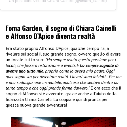
Un post condiviso da Chiara Cainelli (@chiara_cainelli)
Foma Garden, il sogno di Chiara Cainelli
e Alfonso D’Apice diventa realtà
Era stato proprio Alfonso D’Apice, qualche tempo fa, a
rivelare sui social il suo grande sogno, ovvero quello di avere
un locale tutto suo:
“Ho sempre avuto questa passione per i
locali, che fossero ristorazione o eventi. E
ho sempre sognato di
averne uno tutto mio
, proprio come lo aveva mio padre. Oggi
quel sogno sta per diventare realtà. I lavori sono iniziati…Per me
è una soddisfazione incredibile, qualcosa che sentivo dentro da
tanto tempo e che oggi prende forma davvero.”
E ora ecco che il
sogno di Alfonso si è avverato, grazie anche all’aiuto della
fidanzata Chiara Cainelli. La coppia è quindi pronta per
questa nuova grande avventura!