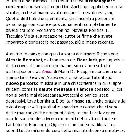
in Italia e nel mondo. Ci affascina l’idea di
raddoppiare
contenuti
, presenza e copertine. Anche qui applicheremo la
strategia che abbiamo avuto in questi mesi di restyling.
Quello dell’hub che sperimenta. Che incontra persone e
personaggi con storie e posizionamenti completamente
diversi tra loro. Portiamo con noi Novella Politica, Il
Taccuino Viola e, a rotazione, tutte le firme che avete
imparato a conoscere nel passato, più o meno recente.
Apriamo le danze con questa sorta di numero 0 che vede
Alessio Bernabei
, ex frontman dei
Dear Jack
, protagonista
della cover. Il cantante che ha nel suo cv non solo la
partecipazione ad
Amici
di Maria De Filippi, ma anche a una
manciata di
Festival di Sanremo
, ci ha raccontato il suo
nuovo
percorso
musicale in una chiacchierata in cui si apre
su temi come la
salute
mentale
e l’
amore tossico
. Di cui
non si parla mai abbastanza. Attacchi di panico, stati
depressivi, love bombing. E poi la
rinascita
, anche grazie alla
psicoterapia: «Ti guardi allo specchio e capisci che ci sono
delle mancanze che non puoi colmare con le relazione»,
parole sue che descrivono momenti della vita di tante e
tanti di noi. E ancora: «Oggi sono una persona libera, ma
soprattutto mi prendo cura della mia intelligenza emotiva».