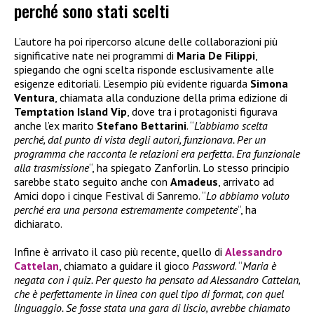
perché sono stati scelti
L’autore ha poi ripercorso alcune delle collaborazioni più
significative nate nei programmi di
Maria De Filippi
,
spiegando che ogni scelta risponde esclusivamente alle
esigenze editoriali. L’esempio più evidente riguarda
Simona
Ventura
, chiamata alla conduzione della prima edizione di
Temptation Island Vip
, dove tra i protagonisti figurava
anche l’ex marito
Stefano Bettarini
. “
L’abbiamo scelta
perché, dal punto di vista degli autori, funzionava. Per un
programma che racconta le relazioni era perfetta. Era funzionale
alla trasmissione
“, ha spiegato Zanforlin. Lo stesso principio
sarebbe stato seguito anche con
Amadeus
, arrivato ad
Amici dopo i cinque Festival di Sanremo. “
Lo abbiamo voluto
perché era una persona estremamente competente
“, ha
dichiarato.
Infine è arrivato il caso più recente, quello di
Alessandro
Cattelan
, chiamato a guidare il gioco
Password
. “
Maria è
negata con i quiz. Per questo ha pensato ad Alessandro Cattelan,
che è perfettamente in linea con quel tipo di format, con quel
linguaggio. Se fosse stata una gara di liscio, avrebbe chiamato