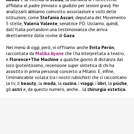
affidata al padre (rinviato a giudizio per lesioni gravi). Per
analizzarli abbiamo coinvolto associazioni e volti delle
istituzioni, come
Stefania
Ascari
, deputata del Movimento
5 stelle,
Valeria
Valente
, senatrice PD. Usciamo, quindi,
dall’Italia portandovi una testimonianza che arriva
direttamente dalle rovine di
Gaza
.
Nel menù di oggi, però, vi offriamo anche
Evita Perón
,
raccontata da
Malika Ayane
che l’ha interpretata a teatro,
e
Florence+The Machine
a qualche giorno di distanza dal
loro (potentissimo, recensione super sintetica di chi ha
assistito in prima persona) concerto a Milano. E, infine,
l’immancabile volata tra i nostri rubrichisti che ci raccontano
la tv, il
beauty
, la
moda
, la
cucina
, i
viaggi
, i
libri
, la
psiche
,
gli
astri
e, da questo numero, anche… la
chirurgia
estetica
.