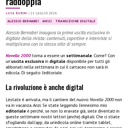
raddoppia
LUCA BURINI
|
21 LUGLIO 2026
ALESSIO BERNABEI
AMICI
TRANSIZIONE DIGITALE
Alessio Bernabei inaugura la prima uscita esclusiva in
digitale della rivista: contenuti, copertine e interviste si
moltiplicano con lo stesso stile di sempre.
Novella 2000
torna a essere un
settimanale
. Come? Con
un’
uscita esclusiva
in
digitale
disponibile per tutti gli
abbonati nella settimana in cui il cartaceo non sarà in
edicola. Di seguito l’editoriale.
La rivoluzione è anche digital
L’estate è arrivata, ma il cantiere del nuovo
Novella 2000
non
va in vacanza. Anzi. Se state leggendo l’ennesimo mio
editoriale
è perché, se non lo eravate già, siete diventati in
queste settimane nostri lettori (anche) digitali. Che ci stiate
sfogliando dall’app, da un’edicola online tramite tablet,