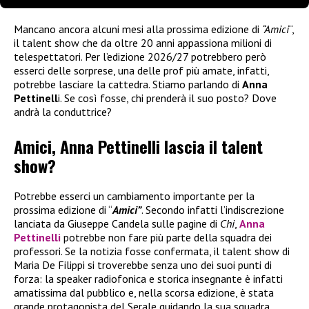
Mancano ancora alcuni mesi alla prossima edizione di
“Amici
“,
il talent show che da oltre 20 anni appassiona milioni di
telespettatori. Per l’edizione 2026/27 potrebbero però
esserci delle sorprese, una delle prof più amate, infatti,
potrebbe lasciare la cattedra. Stiamo parlando di
Anna
Pettinell
i. Se così fosse, chi prenderà il suo posto? Dove
andrà la conduttrice?
Amici, Anna Pettinelli lascia il talent
show?
Potrebbe esserci un cambiamento importante per la
prossima edizione di “
Amici”
. Secondo infatti l’indiscrezione
lanciata da Giuseppe Candela sulle pagine di
Chi
,
Anna
Pettinelli
potrebbe non fare più parte della squadra dei
professori. Se la notizia fosse confermata, il talent show di
Maria De Filippi si troverebbe senza uno dei suoi punti di
forza: la speaker radiofonica e storica insegnante è infatti
amatissima dal pubblico e, nella scorsa edizione, è stata
grande protagonista del Serale guidando la sua squadra