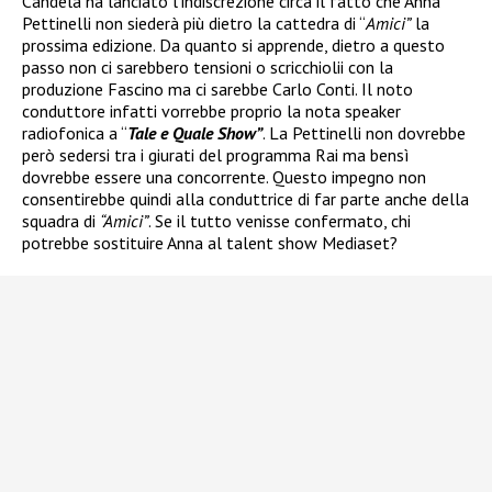
Candela ha lanciato l’indiscrezione circa il fatto che Anna
Pettinelli non siederà più dietro la cattedra di “
Amici”
la
prossima edizione. Da quanto si apprende, dietro a questo
passo non ci sarebbero tensioni o scricchiolii con la
produzione Fascino ma ci sarebbe Carlo Conti. Il noto
conduttore infatti vorrebbe proprio la nota speaker
radiofonica a “
Tale e Quale Show”
. La Pettinelli non dovrebbe
però sedersi tra i giurati del programma Rai ma bensì
dovrebbe essere una concorrente. Questo impegno non
consentirebbe quindi alla conduttrice di far parte anche della
squadra di
“Amici”
. Se il tutto venisse confermato, chi
potrebbe sostituire Anna al talent show Mediaset?