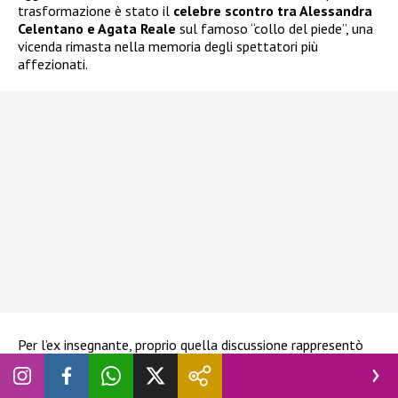
trasformazione è stato il
celebre scontro tra Alessandra
Celentano e Agata Reale
sul famoso “collo del piede”, una
vicenda rimasta nella memoria degli spettatori più
affezionati.
Per l’ex insegnante, proprio quella discussione rappresentò
l’inizio di una nuova fase del talent. “
Quando è venuta fuori la
storia del collo del piede ho pensato: ‘Che brutta questa cosa’
“,