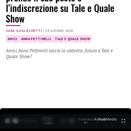
l’indiscrezione su Tale e Quale
Show
SARA GUGLIELMETTI
|
29 GIUGNO 2026
AMICI
ANNA PETTINELLI
TALE E QUALE SHOW
Amici, Anna Pettinelli lascia la cattedra: futuro a Tale e
Quale Show?
0:15 /
Ad
hub
Media
POWERED
1
/
2
1:40
BY