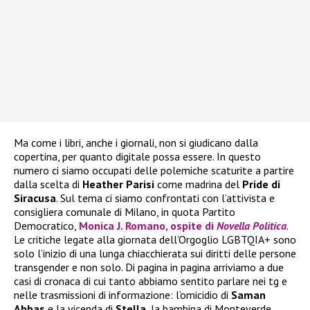
Ma come i libri, anche i giornali, non si giudicano dalla
copertina, per quanto digitale possa essere. In questo
numero ci siamo occupati delle polemiche scaturite a partire
dalla scelta di
Heather
Parisi
come madrina del
Pride di
Siracusa
. Sul tema ci siamo confrontati con l’attivista e
consigliera comunale di Milano, in quota Partito
Democratico,
Monica J. Romano, ospite di
Novella Politica
.
Le critiche legate alla giornata dell’Orgoglio LGBTQIA+ sono
solo l’inizio di una lunga chiacchierata sui diritti delle persone
transgender e non solo. Di pagina in pagina arriviamo a due
casi di cronaca di cui tanto abbiamo sentito parlare nei tg e
nelle trasmissioni di informazione: l’omicidio di
Saman
Abbas
e la vicenda di
Stella
, la bambina di Monteverde