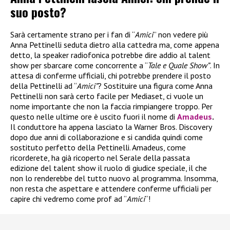
suo posto?
Sarà certamente strano per i fan di “
Amici
” non vedere più
Anna Pettinelli seduta dietro alla cattedra ma, come appena
detto, la speaker radiofonica potrebbe dire addio al talent
show per sbarcare come concorrente a “
Tale e Quale Show”
. In
attesa di conferme ufficiali, chi potrebbe prendere il posto
della Pettinelli ad “
Amici”
? Sostituire una figura come Anna
Pettinelli non sarà certo facile per Mediaset, ci vuole un
nome importante che non la faccia rimpiangere troppo. Per
questo nelle ultime ore è uscito fuori il nome di
Amadeus
.
Il conduttore ha appena lasciato la Warner Bros. Discovery
dopo due anni di collaborazione e si candida quindi come
sostituto perfetto della Pettinelli. Amadeus, come
ricorderete, ha già ricoperto nel Serale della passata
edizione del talent show il ruolo di giudice speciale, il che
non lo renderebbe del tutto nuovo al programma. Insomma,
non resta che aspettare e attendere conferme ufficiali per
capire chi vedremo come prof ad “
Amici
“!