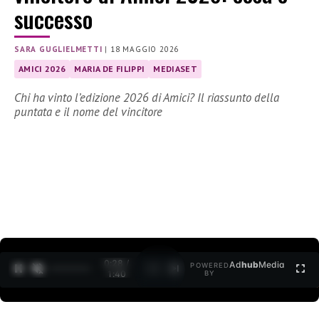
successo
SARA GUGLIELMETTI
|
18 MAGGIO 2026
AMICI 2026
MARIA DE FILIPPI
MEDIASET
Chi ha vinto l’edizione 2026 di Amici? Il riassunto della
puntata e il nome del vincitore
0:29 /
Ad
hub
Media
POWERED
1
/
2
1:40
BY