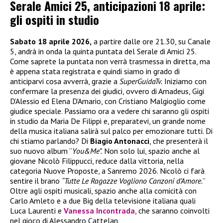
Serale Amici 25, anticipazioni 18 aprile:
gli ospiti in studio
Sabato 18 aprile 2026,
a partire dalle ore 21.30, su Canale
5, andrà in onda la quinta puntata del Serale di Amici 25.
Come saprete la puntata non verrà trasmessa in diretta, ma
è appena stata registrata e quindi siamo in grado di
anticiparvi cosa avverrà, grazie a
SuperGuidaTv.
Iniziamo con
confermare la presenza dei giudici, ovvero di Amadeus, Gigi
D’Alessio ed Elena D’Amario, con Cristiano Malgioglio come
giudice speciale. Passiamo ora a vedere chi saranno gli ospiti
in studio da Maria De Filippi e, preparatevi, un grande nome
della musica italiana salirà sul palco per emozionare tutti. Di
chi stiamo parlando? Di
Biagio Antonacci
, che presenterà il
suo nuovo album “
You&Me”.
Non solo lui, spazio anche al
giovane Nicolò Filippucci, reduce dalla vittoria, nella
categoria Nuove Proposte, a Sanremo 2026. Nicolò ci farà
sentire il brano
“Tutte Le Ragazze Vogliono Canzoni d’Amore.
”
Oltre agli ospiti musicali, spazio anche alla comicità con
Carlo Amleto e a due Big della televisione italiana quali
Luca Laurenti e
Vanessa Incontrada
, che saranno coinvolti
nel gioco di Alessandro Cattelan.