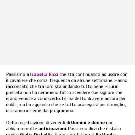
Passiamo a
Isabella Ricci
che sta continuando ad uscire con
il cavaliere che ormai frequenta da alcune settimane. Hanno
raccontato che tra loro sta andando tutto bene. E lui in
puntata non ha nemmeno fatto scendere due signore che
erano venute a conoscerlo. Lei ha detto di avere ancora dei
dubbi, ma ha aggiunto che se tutto proseguirà per il meglio,
usciranno insieme dal programma.
Della registrazione di venerdì di
Uomini e donne
non
abbiamo molte
anticipazioni
. Possiamo dirvi che è stata
ospite
Giulia De Lellis
. Il motivo? Il libro di
Raffaella