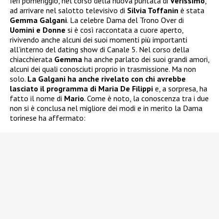
Ieri pomeriggio, nel corso della nuova puntata di
Verissimo
,
ad arrivare nel salotto televisivo di
Silvia Toffanin
è stata
Gemma Galgani
. La celebre Dama del Trono Over di
Uomini e Donne
si è così raccontata a cuore aperto,
rivivendo anche alcuni dei suoi momenti più importanti
all’interno del dating show di Canale 5. Nel corso della
chiacchierata
Gemma
ha anche parlato dei suoi grandi amori,
alcuni dei quali conosciuti proprio in trasmissione. Ma non
solo.
La Galgani ha anche rivelato con chi avrebbe
lasciato il programma di Maria De Filippi
e, a sorpresa, ha
fatto il nome di
Mario
. Come è noto, la conoscenza tra i due
non si è conclusa nel migliore dei modi e in merito la Dama
torinese ha affermato: