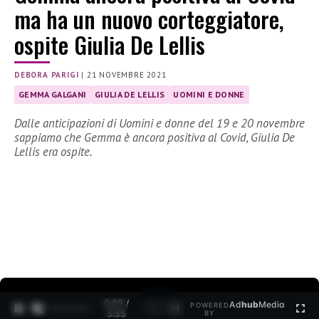
ma ha un nuovo corteggiatore,
ospite Giulia De Lellis
DEBORA PARIGI
|
21 NOVEMBRE 2021
GEMMA GALGANI
GIULIA DE LELLIS
UOMINI E DONNE
Dalle anticipazioni di Uomini e donne del 19 e 20 novembre
sappiamo che Gemma è ancora positiva al Covid, Giulia De
Lellis era ospite.
0:30 /
Ad
hub
Media
POWERED
1
/
2
3:35
BY