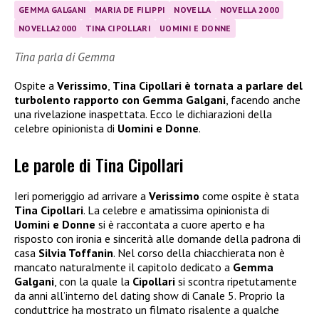
GEMMA GALGANI
MARIA DE FILIPPI
NOVELLA
NOVELLA 2000
NOVELLA2000
TINA CIPOLLARI
UOMINI E DONNE
Tina parla di Gemma
Ospite a
Verissimo
,
Tina Cipollari è tornata a parlare del
turbolento rapporto con Gemma Galgani
, facendo anche
una rivelazione inaspettata. Ecco le dichiarazioni della
celebre opinionista di
Uomini e Donne
.
Le parole di Tina Cipollari
Ieri pomeriggio ad arrivare a
Verissimo
come ospite è stata
Tina Cipollari
. La celebre e amatissima opinionista di
Uomini e Donne
si è raccontata a cuore aperto e ha
risposto con ironia e sincerità alle domande della padrona di
casa
Silvia Toffanin
. Nel corso della chiacchierata non è
mancato naturalmente il capitolo dedicato a
Gemma
Galgani
, con la quale la
Cipollari
si scontra ripetutamente
da anni all’interno del dating show di Canale 5. Proprio la
conduttrice ha mostrato un filmato risalente a qualche