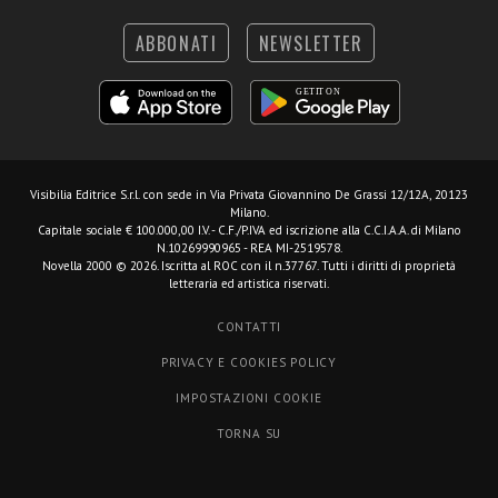
ABBONATI
NEWSLETTER
Visibilia Editrice S.r.l.
con sede in Via Privata Giovannino De Grassi 12/12A, 20123
Milano.
Capitale sociale € 100.000,00 I.V. - C.F./P.IVA ed iscrizione alla C.C.I.A.A. di Milano
N.10269990965 - REA MI-2519578.
Novella 2000 © 2026. Iscritta al ROC con il n.37767. Tutti i diritti di proprietà
letteraria ed artistica riservati.
CONTATTI
PRIVACY E COOKIES POLICY
IMPOSTAZIONI COOKIE
TORNA SU