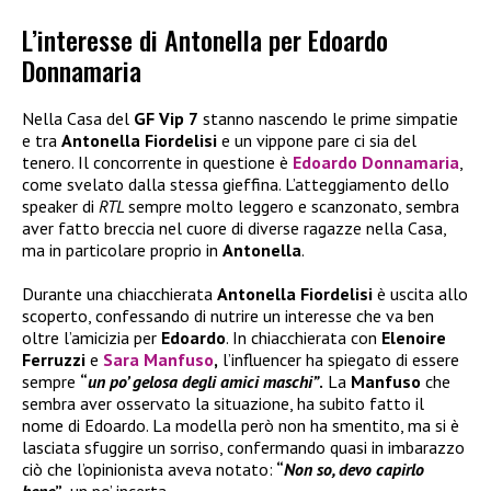
L’interesse di Antonella per Edoardo
Donnamaria
Nella Casa del
GF Vip 7
stanno nascendo le prime simpatie
e tra
Antonella Fiordelisi
e un vippone pare ci sia del
tenero. Il concorrente in questione è
Edoardo Donnamaria
,
come svelato dalla stessa gieffina. L’atteggiamento dello
speaker di
RTL
sempre molto leggero e scanzonato, sembra
aver fatto breccia nel cuore di diverse ragazze nella Casa,
ma in particolare proprio in
Antonella
.
Durante una chiacchierata
Antonella Fiordelisi
è uscita allo
scoperto, confessando di nutrire un interesse che va ben
oltre l’amicizia per
Edoardo
. In chiacchierata con
Elenoire
Ferruzzi
e
Sara Manfuso
,
l’influencer ha spiegato di essere
sempre
“
un po’ gelosa degli amici maschi”
.
La
Manfuso
che
sembra aver osservato la situazione, ha subito fatto il
nome di Edoardo. La modella però non ha smentito, ma si è
lasciata sfuggire un sorriso, confermando quasi in imbarazzo
ciò che l’opinionista aveva notato:
“
Non so, devo capirlo