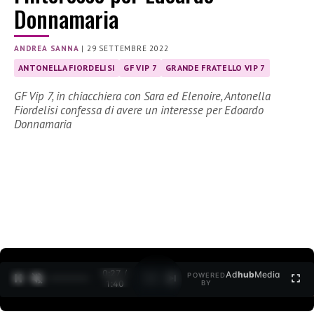
Donnamaria
ANDREA SANNA
|
29 SETTEMBRE 2022
ANTONELLA FIORDELISI
GF VIP 7
GRANDE FRATELLO VIP 7
GF Vip 7, in chiacchiera con Sara ed Elenoire, Antonella
Fiordelisi confessa di avere un interesse per Edoardo
Donnamaria
0:27 /
Ad
hub
Media
POWERED
1
/
2
1:40
BY