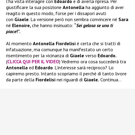
l’ha vista interagire con
Edoardo
e di averla ripresa. Per
giustificare la sua posizione
Antonella
ha aggiunto di aver
reagito in questo modo, forse per i dissapori avuti
con
Giaele
. La versione però non sembra convincere né
Sara
né
Elenoire,
che hanno insinuato:
“
Sei gelosa se uno ti
piace
!”.
Al momento
Antonella Fiordelisi
è certa che si tratti di
infatuazione, ma comunque ha manifestato un certo
risentimento per la vicinanza di
Giaele
verso
Edoardo.
(
CLICCA QUI PER IL VIDEO
) Vedremo ora cosa succederà tra
Antonella
ed
Edoardo
. L’interesse sarà reciproco? Lo
capiremo presto. Intanto scopriamo il perché di tanto livore
da parte della
Fiordelisi
nei riguardi di
Giaele.
Continua…