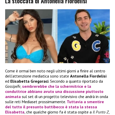
La stoccata di Antonella Fiordelisi
Come è ormai ben noto negli ultimi giorni a finire al centro
dell’attenzione mediatica sono state
Antonella Fiordelisi
ed
Elisabetta Gregoraci
. Secondo a quanto riportato da
GossipeTv
,
sembrerebbe che la schermitrice e la
conduttrice abbiano avuto una discussione piuttosto
animata
sul set di un progetto televisivo che andrà in onda
sulle reti Mediaset prossimamente.
Tuttavia a smentire
del tutto il presunto battibecco è stata la stessa
Elisabetta
, che qualche giorno fa è stata ospite a
Il Punto Z
,