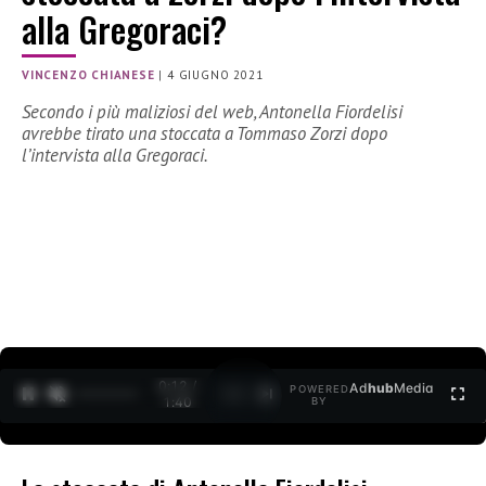
alla Gregoraci?
VINCENZO CHIANESE
|
4 GIUGNO 2021
Secondo i più maliziosi del web, Antonella Fiordelisi
avrebbe tirato una stoccata a Tommaso Zorzi dopo
l’intervista alla Gregoraci.
0:12 /
Ad
hub
Media
POWERED
1
/
2
1:40
BY