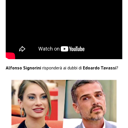
Alfonso Signorini
risponderà ai dubbi di
Edoardo Tavassi
?