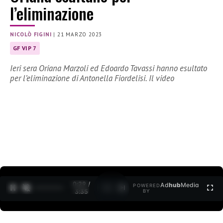
l’eliminazione
NICOLÒ FIGINI
|
21 MARZO 2023
GF VIP 7
Ieri sera Oriana Marzoli ed Edoardo Tavassi hanno esultato
per l’eliminazione di Antonella Fiordelisi. Il video
0:30 /
Ad
hub
Media
POWERED
1
/
2
3:35
BY