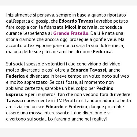
Inizialmente si pensava, sempre in base a quanto riportato
dall’esperta di gossip, che
Edoardo Tavassi
avrebbe potuto
fare coppia con la fidanzata
Micol Incorvaia,
conosciuta
durante l’esperienza al
Grande Fratello
. Da lì è nata una
storia d’amore che ancora oggi prosegue a gonfie vele. Ma
accanto all’ex vippone pare non ci sarà la sua dolce metà,
ma una delle sue più care amiche, di nome
Federica.
Sui social spesso e volentieri i due condividono dei video
molto divertenti e così oltre a
Edoardo Tavassi,
anche
Federica
è diventata in breve tempo un volto noto sul web
e molto apprezzato. Se così fosse, al momento non
abbiamo certezza, sarebbe un bel colpo per
Pechino
Express
e per i numerosi fan che non vedono l’ora di rivedere
Tavassi
nuovamente in TV. Peraltro il fandom adora la bella
amicizia che unisce
Edoardo
e
Federica
, dunque potrebbe
essere una mossa interessante. I due divertono e si
divertono sui social. Lo faranno anche nel reality?