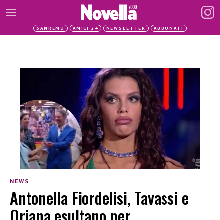
SANREMO
AMICI 24
NEWSLETTER
ABBONATI
NEWS
Antonella Fiordelisi, Tavassi e
Oriana esultano per