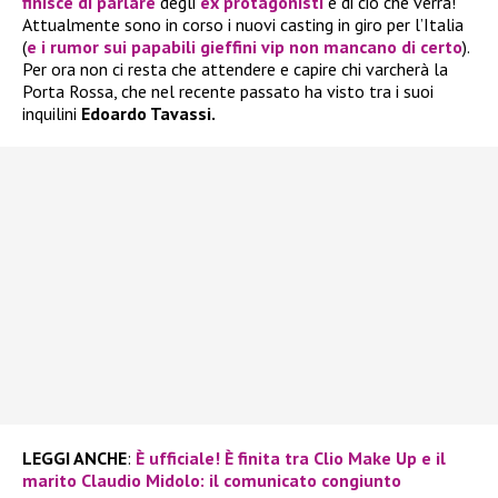
finisce di parlare
degli
ex protagonisti
e di ciò che verrà!
Attualmente sono in corso i nuovi casting in giro per l’Italia
(
e i rumor sui papabili gieffini vip non mancano di certo
).
Per ora non ci resta che attendere e capire chi varcherà la
Porta Rossa, che nel recente passato ha visto tra i suoi
inquilini
Edoardo Tavassi.
LEGGI ANCHE
:
È ufficiale! È finita tra Clio Make Up e il
marito Claudio Midolo: il comunicato congiunto