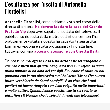
L’esultanza per l’uscita di Antonella
Fiordelisi
Antonella Fiordelisi
, come abbiamo visto nel corso della
diretta di ieri sera,
ha dovuto lasciare la casa del Grande
Fratello Vip
dopo aver saputo il risultato del televoto. Il
pubblico, su richiesta della madre dell’influencer, non l’ha
praticamente votata e questo ha causato la sua uscita.
L’ormai ex vippona è stata protagonista fino alla fine,
tuttavia, con una
accesa discussione con Orietta Berti
:
“Io non ti ho mai offesa. Cosa ti ho detto? Che sei arrogante e
che non rispetti mai gli altri. Ma questa non è un’offesa. Io dalla
prima puntata di ho dato dei consigli. E tu come al solito mi hai
guardato con la tua altezzosità e mi hai detto ‘Ma cos’ha questa
brutta vecchiaccia da darmi consigli?’. E ho visto che i tuoi
genitori mi hanno ripagata con delle volgarità molto importanti
e molto cattive. Quindi, deduco questo: che tu sei così, lo so
già… Non c’è bisogno che lo spieghi davanti alle telecamere”.