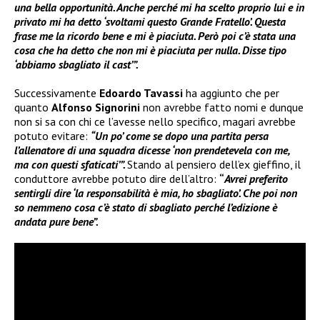
una bella opportunità. Anche perché mi ha scelto proprio lui e in
privato mi ha detto ‘svoltami questo Grande Fratello’. Questa
frase me la ricordo bene e mi è piaciuta. Però poi c’è stata una
cosa che ha detto che non mi è piaciuta per nulla. Disse tipo
‘abbiamo sbagliato il cast’”.
Successivamente
Edoardo Tavassi
ha aggiunto che per
quanto
Alfonso Signorini
non avrebbe fatto nomi e dunque
non si sa con chi ce l’avesse nello specifico, magari avrebbe
potuto evitare:
“Un po’ come se dopo una partita persa
l’allenatore di una squadra dicesse ‘non prendetevela con me,
ma con questi sfaticati’”.
Stando al pensiero dell’ex gieffino, il
conduttore avrebbe potuto dire dell’altro:
“
Avrei preferito
sentirgli dire ‘la responsabilità è mia, ho sbagliato’. Che poi non
so nemmeno cosa c’è stato di sbagliato perché l’edizione è
andata pure bene”.