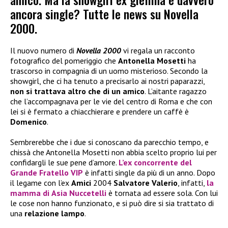
ancora single? Tutte le news su Novella
2000.
Il nuovo numero di
Novella 2000
vi regala un racconto
fotografico del pomeriggio che
Antonella Mosetti
ha
trascorso in compagnia di un uomo misterioso. Secondo la
showgirl, che ci ha tenuto a precisarlo ai nostri paparazzi,
non si trattava altro che di un amico
. L’aitante ragazzo
che l’accompagnava per le vie del centro di Roma e che con
lei si è fermato a chiacchierare e prendere un caffè è
Domenico
.
Sembrerebbe che i due si conoscano da parecchio tempo, e
chissà che Antonella Mosetti non abbia scelto proprio lui per
confidargli le sue pene d’amore.
L’ex concorrente del
Grande Fratello VIP
è infatti single da più di un anno. Dopo
il legame con l’ex
Amici
2004
Salvatore Valerio
, infatti,
la
mamma di
Asia Nuccetelli
è tornata ad essere sola. Con lui
le cose non hanno funzionato, e si può dire si sia trattato di
una
relazione lampo
.