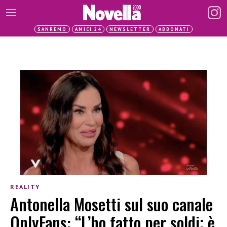
SANREMO
AMICI 24
NEWSLETTER
ABBONATI
REALITY
Antonella Mosetti sul suo canale
OnlyFans: “L’ho fatto per soldi; è