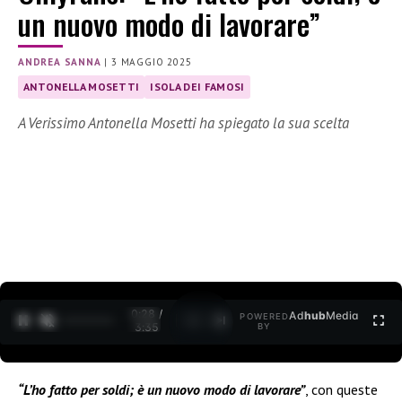
un nuovo modo di lavorare”
ANDREA SANNA
|
3 MAGGIO 2025
ANTONELLA MOSETTI
ISOLA DEI FAMOSI
A Verissimo Antonella Mosetti ha spiegato la sua scelta
0:30 /
Ad
hub
Media
POWERED
1
/
2
3:35
BY
“L’ho fatto per soldi; è un nuovo modo di lavorare”
, con queste