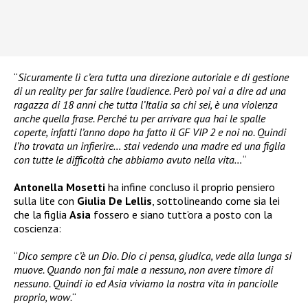
“
Sicuramente lì c’era tutta una direzione autoriale e di gestione
di un reality per far salire l’audience. Però poi vai a dire ad una
ragazza di 18 anni che tutta l’Italia sa chi sei, è una violenza
anche quella frase. Perché tu per arrivare qua hai le spalle
coperte, infatti l’anno dopo ha fatto il GF VIP 2 e noi no. Quindi
l’ho trovata un infierire… stai vedendo una madre ed una figlia
con tutte le difficoltà che abbiamo avuto nella vita…
“
Antonella
Mosetti
ha infine concluso il proprio pensiero
sulla lite con
Giulia De Lellis
, sottolineando come sia lei
che la figlia
Asia
fossero e siano tutt’ora a posto con la
coscienza:
“
Dico sempre c’è un Dio. Dio ci pensa, giudica, vede alla lunga si
muove. Quando non fai male a nessuno, non avere timore di
nessuno. Quindi io ed Asia viviamo la nostra vita in panciolle
proprio, wow.
“