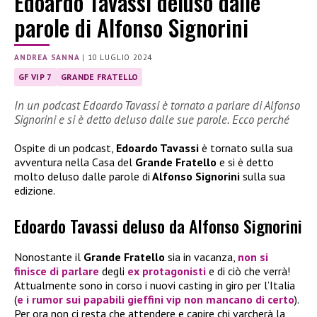
Edoardo Tavassi deluso dalle
parole di Alfonso Signorini
ANDREA SANNA
|
10 LUGLIO 2024
GF VIP 7
GRANDE FRATELLO
In un podcast Edoardo Tavassi è tornato a parlare di Alfonso
Signorini e si è detto deluso dalle sue parole. Ecco perché
Ospite di un podcast,
Edoardo Tavassi
è tornato sulla sua
avventura nella Casa del
Grande Fratello
e si è detto
molto deluso dalle parole di
Alfonso Signorini
sulla sua
edizione.
Edoardo Tavassi deluso da Alfonso Signorini
Nonostante il
Grande Fratello
sia in vacanza,
non si
finisce di parlare
degli
ex protagonisti
e di ciò che verrà!
Attualmente sono in corso i nuovi casting in giro per l’Italia
(
e i rumor sui papabili gieffini vip non mancano di certo
).
Per ora non ci resta che attendere e capire chi varcherà la