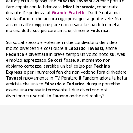
dall’esperta di gossip, che
Edoardo Tavassi
avrebbe potuto
fare coppia con la fidanzata
Micol Incorvaia,
conosciuta
durante l’esperienza al
Grande Fratello
. Da lì è nata una
storia d’amore che ancora oggi prosegue a gonfie vele. Ma
accanto all’ex vippone pare non ci sarà la sua dolce metà,
ma una delle sue più care amiche, di nome
Federica.
Sui social spesso e volentieri i due condividono dei video
molto divertenti e così oltre a
Edoardo Tavassi,
anche
Federica
è diventata in breve tempo un volto noto sul web
e molto apprezzato. Se così fosse, al momento non
abbiamo certezza, sarebbe un bel colpo per
Pechino
Express
e per i numerosi fan che non vedono l’ora di rivedere
Tavassi
nuovamente in TV. Peraltro il fandom adora la bella
amicizia che unisce
Edoardo
e
Federica
, dunque potrebbe
essere una mossa interessante. I due divertono e si
divertono sui social. Lo faranno anche nel reality?