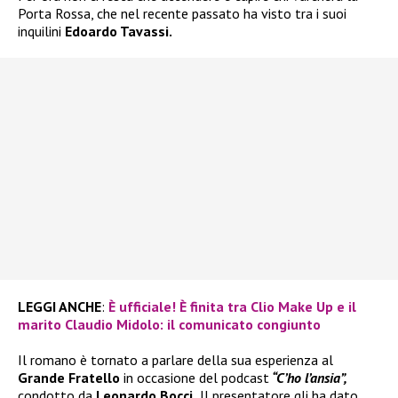
Porta Rossa, che nel recente passato ha visto tra i suoi
inquilini
Edoardo Tavassi.
LEGGI ANCHE
:
È ufficiale! È finita tra Clio Make Up e il
marito Claudio Midolo: il comunicato congiunto
Il romano è tornato a parlare della sua esperienza al
Grande Fratello
in occasione del podcast
“C’ho l’ansia”,
condotto da
Leonardo Bocci.
Il presentatore gli ha dato