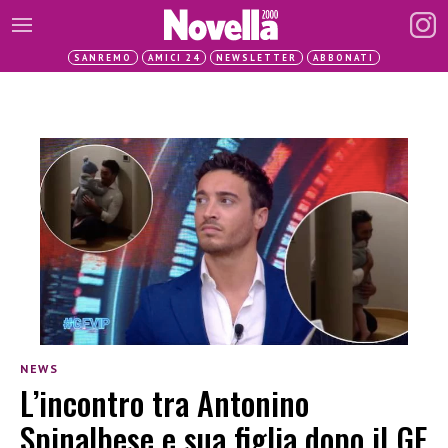
SANREMO
AMICI 24
NEWSLETTER
ABBONATI
NEWS
L’incontro tra Antonino
Spinalbese e sua figlia dopo il GF