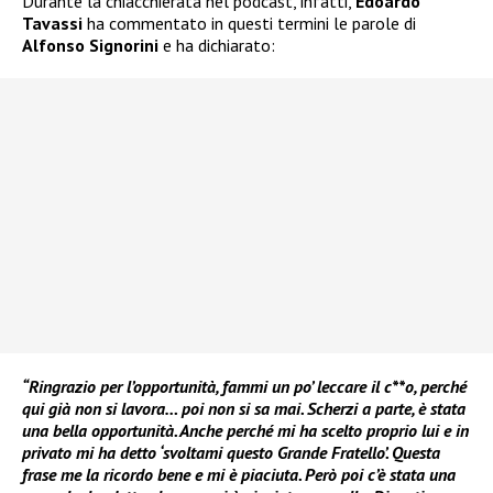
Durante la chiacchierata nel podcast, infatti,
Edoardo
Tavassi
ha commentato in questi termini le parole di
Alfonso Signorini
e ha dichiarato:
“Ringrazio per l’opportunità, fammi un po’ leccare il c**o, perché
qui già non si lavora… poi non si sa mai. Scherzi a parte, è stata
una bella opportunità. Anche perché mi ha scelto proprio lui e in
privato mi ha detto ‘svoltami questo Grande Fratello’. Questa
frase me la ricordo bene e mi è piaciuta. Però poi c’è stata una