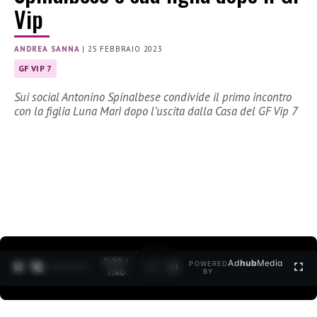
Vip
ANDREA SANNA
|
25 FEBBRAIO 2023
GF VIP 7
Sui social Antonino Spinalbese condivide il primo incontro
con la figlia Luna Marì dopo l’uscita dalla Casa del GF Vip 7
0:30 /
Ad
hub
Media
POWERED
1
/
2
1:40
BY