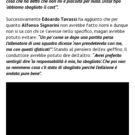
cosa che ha detto che non mi è piaciuta per nulla. Disse tipo
‘abbiamo sbagliato il cast’”.
Successivamente
Edoardo Tavassi
ha aggiunto che per
quanto
Alfonso Signorini
non avrebbe fatto nomi e dunque
non si sa con chi ce l’avesse nello specifico, magari avrebbe
potuto evitare:
“Un po’ come se dopo una partita persa
l’allenatore di una squadra dicesse ‘non prendetevela con me,
ma con questi sfaticati’”.
Stando al pensiero dell’ex gieffino, il
conduttore avrebbe potuto dire dell’altro:
“
Avrei preferito
sentirgli dire ‘la responsabilità è mia, ho sbagliato’. Che poi non
so nemmeno cosa c’è stato di sbagliato perché l’edizione è
andata pure bene”.