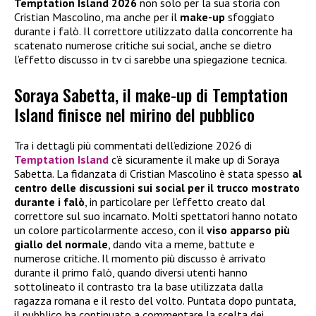
Temptation Island 2026
non solo per la sua storia con
Cristian Mascolino, ma anche per il
make-up
sfoggiato
durante i falò. Il correttore utilizzato dalla concorrente ha
scatenato numerose critiche sui social, anche se dietro
l’effetto discusso in tv ci sarebbe una spiegazione tecnica.
Soraya Sabetta, il make-up di Temptation
Island finisce nel mirino del pubblico
Tra i dettagli più commentati dell’edizione 2026 di
Temptation Island
c’è sicuramente il make up di Soraya
Sabetta. La fidanzata di Cristian Mascolino è stata spesso
al
centro delle discussioni sui social per il trucco mostrato
durante i falò
, in particolare per l’effetto creato dal
correttore sul suo incarnato. Molti spettatori hanno notato
un colore particolarmente acceso, con il
viso apparso più
giallo del normale
, dando vita a meme, battute e
numerose critiche. Il momento più discusso è arrivato
durante il primo falò, quando diversi utenti hanno
sottolineato il contrasto tra la base utilizzata dalla
ragazza romana e il resto del volto. Puntata dopo puntata,
il pubblico ha continuato a commentare la scelta dei