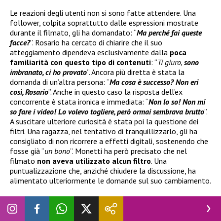
Le reazioni degli utenti non si sono fatte attendere. Una
follower, colpita soprattutto dalle espressioni mostrate
durante il filmato, gli ha domandato: “
Ma perché fai queste
facce?
”. Rosario ha cercato di chiarire che il suo
atteggiamento dipendeva esclusivamente dalla
poca
familiarità con questo tipo di contenuti
: “
Ti giuro,
sono
imbranato, ci ho provato
”. Ancora più diretta è stata la
domanda di un’altra persona: “
Ma cosa è successo? Non eri
così, Rosario
”. Anche in questo caso la risposta dell’ex
concorrente è stata ironica e immediata: “
Non lo so! Non mi
so fare i video! Lo volevo togliere, però ormai sembrava brutto
”.
A suscitare ulteriore curiosità è stata poi la questione dei
filtri. Una ragazza, nel tentativo di tranquillizzarlo, gli ha
consigliato di non ricorrere a effetti digitali, sostenendo che
fosse già “
un bono
”. Monetti ha però precisato che nel
filmato
non aveva utilizzato alcun filtro
. Una
puntualizzazione che, anziché chiudere la discussione, ha
alimentato ulteriormente le domande sul suo cambiamento.
Dopo il polverone social, Rosario Monetti è tornato a
mostrarsi in un
nuovo video girato in auto
, questa volta
con il sorriso e un
atteggiamento divertito davanti alla