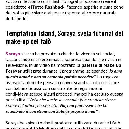
sotto i riflettori o con i flash fotografici possono creare il
cosiddetto
effetto flashback
, facendo apparire alcune zone
del volto più chiare o alterate rispetto al colore naturale
della pelle.
Temptation Island, Soraya svela tutorial del
make-up del falò
Soraya
stessa ha provato a chiarire la vicenda sui social,
raccontando di essere rimasta sorpresa quando si è rivista in
televisione. In un video ha mostrato la
palette di
Make Up
Forever
utilizzata durante il programma, spiegando: “
Io amo
questo brand e non so come sia potuto accadere
”. La ragazza
aveva inizialmente pensato di aver scambiato il correttore
con Sabrina Soussi, con cui durante le registrazioni
condivideva spesso alcuni prodotti, ma poi ha escluso questa
possibilità: “
Visto che anche al secondo falò ero dello stesso
colore del primo, ho pensato: ‘
No, non può essere che ho
scambiato il correttore con Sabri, è proprio il mio!
’
”.
Soraya ha spiegato che il prodotto utilizzato durante i falò
era una
tonalità Medium della sua palette
, una cialda che