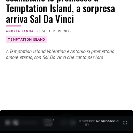
Temptation Island, a sorpresa
arriva Sal Da Vinci
ANDREA SANNA
|
23 SETTEMBRE 2025
TEMPTATION ISLAND
A Temptation Island Valentina e Antonio si promettono
amore eterno, con Sal Da Vinci che canta per loro
0:27 /
Ad
hub
Media
POWERED
1
/
2
3:35
BY