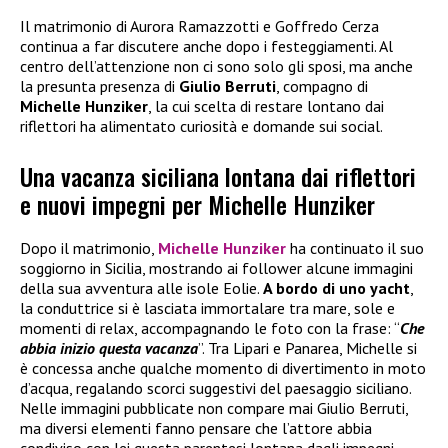
Il matrimonio di Aurora Ramazzotti e Goffredo Cerza
continua a far discutere anche dopo i festeggiamenti. Al
centro dell’attenzione non ci sono solo gli sposi, ma anche
la presunta presenza di
Giulio Berruti
, compagno di
Michelle Hunziker
, la cui scelta di restare lontano dai
riflettori ha alimentato curiosità e domande sui social.
Una vacanza siciliana lontana dai riflettori
e nuovi impegni per Michelle Hunziker
Dopo il matrimonio,
Michelle Hunziker
ha continuato il suo
soggiorno in Sicilia, mostrando ai follower alcune immagini
della sua avventura alle isole Eolie.
A bordo di uno yacht
,
la conduttrice si è lasciata immortalare tra mare, sole e
momenti di relax, accompagnando le foto con la frase: “
Che
abbia inizio questa vacanza
”. Tra Lipari e Panarea, Michelle si
è concessa anche qualche momento di divertimento in moto
d’acqua, regalando scorci suggestivi del paesaggio siciliano.
Nelle immagini pubblicate non compare mai Giulio Berruti,
ma diversi elementi fanno pensare che l’attore abbia