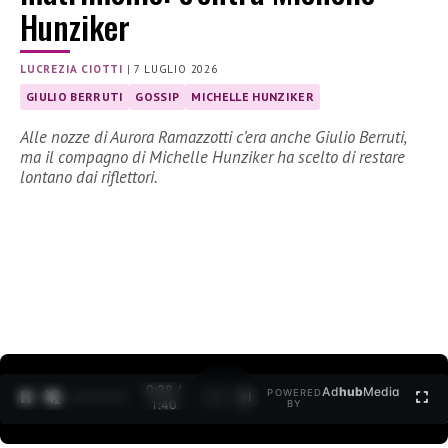
Hunziker
LUCREZIA CIOTTI
|
7 LUGLIO 2026
GIULIO BERRUTI
GOSSIP
MICHELLE HUNZIKER
Alle nozze di Aurora Ramazzotti c’era anche Giulio Berruti,
ma il compagno di Michelle Hunziker ha scelto di restare
lontano dai riflettori.
0:30 /
Ad
hub
Media
POWERED
1
/
2
1:40
BY