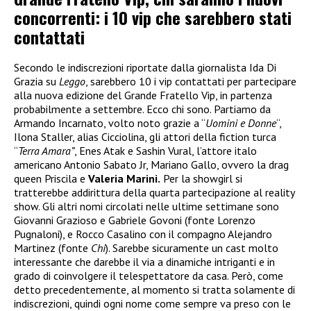
concorrenti: i 10 vip che sarebbero stati
contattati
Secondo le indiscrezioni riportate dalla giornalista Ida Di
Grazia su
Leggo
, sarebbero 10 i vip contattati per partecipare
alla nuova edizione del Grande Fratello Vip, in partenza
probabilmente a settembre. Ecco chi sono. Partiamo da
Armando Incarnato, volto noto grazie a “
Uomini e Donne
“,
Ilona Staller, alias Cicciolina, gli attori della fiction turca
“
Terra Amara”
, Enes Atak e Sashin Vural, l’attore italo
americano Antonio Sabato Jr, Mariano Gallo, ovvero la drag
queen Priscila e
Valeria Marini.
Per la showgirl si
tratterebbe addirittura della quarta partecipazione al reality
show. Gli altri nomi circolati nelle ultime settimane sono
Giovanni Grazioso e Gabriele Govoni (fonte Lorenzo
Pugnaloni), e Rocco Casalino con il compagno Alejandro
Martinez (fonte
Chi
). Sarebbe sicuramente un cast molto
interessante che darebbe il via a dinamiche intriganti e in
grado di coinvolgere il telespettatore da casa. Però, come
detto precedentemente, al momento si tratta solamente di
indiscrezioni, quindi ogni nome come sempre va preso con le