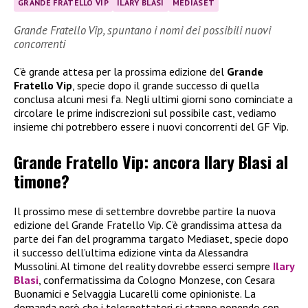
GRANDE FRATELLO VIP
ILARY BLASI
MEDIASET
Grande Fratello Vip, spuntano i nomi dei possibili nuovi
concorrenti
C’è grande attesa per la prossima edizione del
Grande
Fratello Vip
, specie dopo il grande successo di quella
conclusa alcuni mesi fa. Negli ultimi giorni sono cominciate a
circolare le prime indiscrezioni sul possibile cast, vediamo
insieme chi potrebbero essere i nuovi concorrenti del GF Vip.
Grande Fratello Vip: ancora Ilary Blasi al
timone?
Il prossimo mese di settembre dovrebbe partire la nuova
edizione del Grande Fratello Vip. C’è grandissima attesa da
parte dei fan del programma targato Mediaset, specie dopo
il successo dell’ultima edizione vinta da Alessandra
Mussolini. Al timone del reality dovrebbe esserci sempre
Ilary
Blasi
, confermatissima da Cologno Monzese, con Cesara
Buonamici e Selvaggia Lucarelli come opinioniste. La
domanda però che i telespettatori si stanno ponendo con