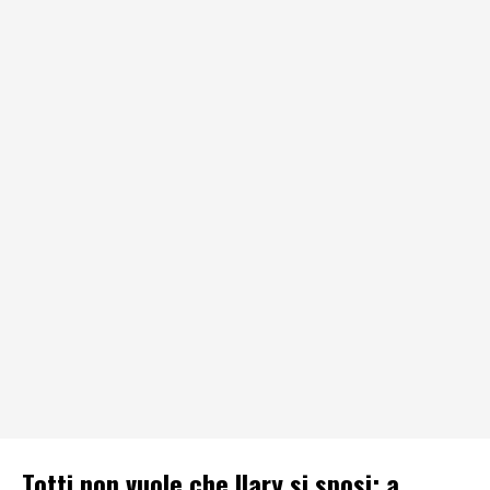
Totti non vuole che Ilary si sposi: a