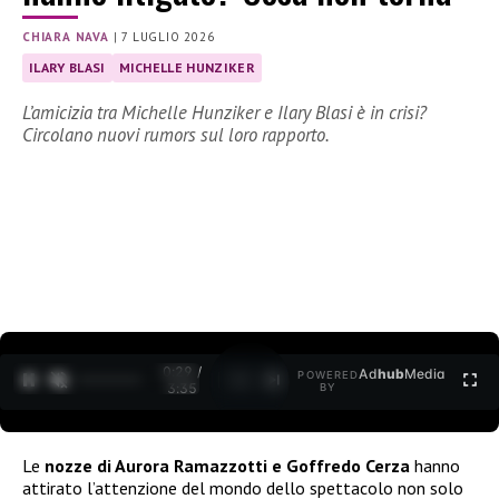
CHIARA NAVA
|
7 LUGLIO 2026
ILARY BLASI
MICHELLE HUNZIKER
L’amicizia tra Michelle Hunziker e Ilary Blasi è in crisi?
Circolano nuovi rumors sul loro rapporto.
0:30 /
Ad
hub
Media
POWERED
1
/
2
3:35
BY
Le
nozze di Aurora Ramazzotti e Goffredo Cerza
hanno
attirato l’attenzione del mondo dello spettacolo non solo