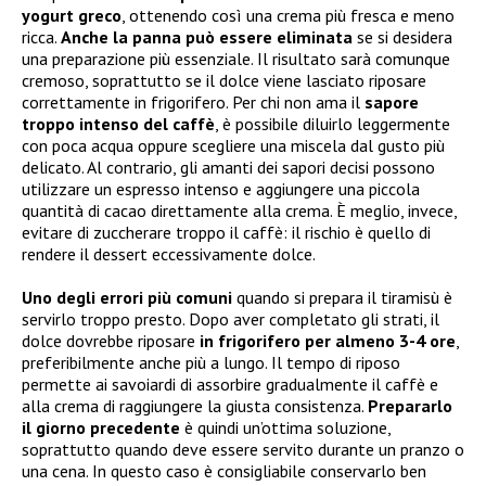
yogurt greco
, ottenendo così una crema più fresca e meno
ricca.
Anche la panna può essere eliminata
se si desidera
una preparazione più essenziale. Il risultato sarà comunque
cremoso, soprattutto se il dolce viene lasciato riposare
correttamente in frigorifero. Per chi non ama il
sapore
troppo intenso del caffè
, è possibile diluirlo leggermente
con poca acqua oppure scegliere una miscela dal gusto più
delicato. Al contrario, gli amanti dei sapori decisi possono
utilizzare un espresso intenso e aggiungere una piccola
quantità di cacao direttamente alla crema. È meglio, invece,
evitare di zuccherare troppo il caffè: il rischio è quello di
rendere il dessert eccessivamente dolce.
Uno degli errori più comuni
quando si prepara il tiramisù è
servirlo troppo presto. Dopo aver completato gli strati, il
dolce dovrebbe riposare
in frigorifero per almeno 3-4 ore
,
preferibilmente anche più a lungo. Il tempo di riposo
permette ai savoiardi di assorbire gradualmente il caffè e
alla crema di raggiungere la giusta consistenza.
Prepararlo
il giorno precedente
è quindi un’ottima soluzione,
soprattutto quando deve essere servito durante un pranzo o
una cena. In questo caso è consigliabile conservarlo ben