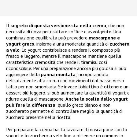
Il
segreto di questa versione sta nella crema
, che non
necessita di uova per risultare soffice e avvolgente. Una
combinazione equilibrata può prevedere
mascarpone e
yogurt greco
, insieme a una moderata quantità di
zucchero
a velo
. Lo yogurt contribuisce a rendere il composto più
fresco e leggero, mentre il mascarpone mantiene quella
caratteristica cremosità che rende il tiramisù così
riconoscibile. Per una preparazione ancora più golosa si può
aggiungere della
panna montata
, incorporandola
delicatamente alla crema con movimenti dal basso verso
l’alto per non smontarla. Se invece l’obiettivo è ottenere un
dessert più leggero, si può aumentare la quantità di yogurt e
ridurre quella di mascarpone.
Anche la scelta dello yogurt
può fare la differenza
: quello greco bianco e non
zuccherato permette di controllare meglio la quantità di
zucchero presente nella ricetta.
Per preparare la crema basta lavorare il mascarpone con lo
yogurt e lo zucchero a velo fino a ottenere un composto