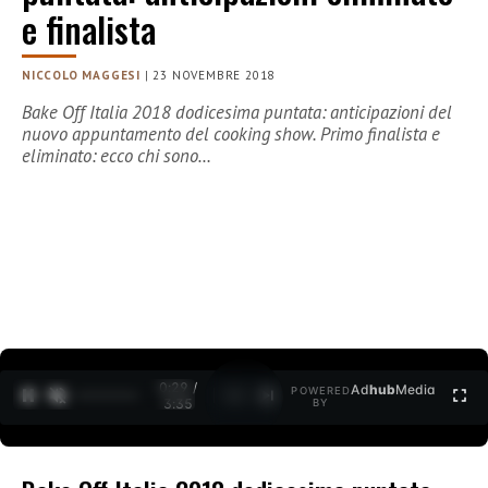
e finalista
NICCOLO MAGGESI
|
23 NOVEMBRE 2018
Bake Off Italia 2018 dodicesima puntata: anticipazioni del
nuovo appuntamento del cooking show. Primo finalista e
eliminato: ecco chi sono…
0:30 /
Ad
hub
Media
POWERED
1
/
2
3:35
BY