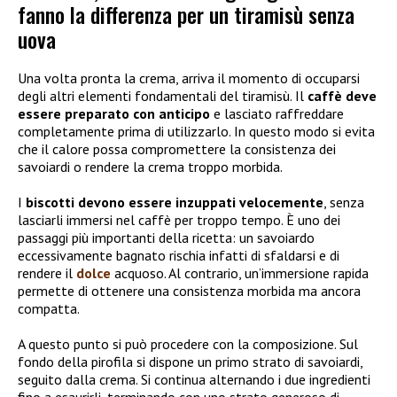
fanno la differenza per un tiramisù senza
uova
Una volta pronta la crema, arriva il momento di occuparsi
degli altri elementi fondamentali del tiramisù. Il
caffè deve
essere preparato con anticipo
e lasciato raffreddare
completamente prima di utilizzarlo. In questo modo si evita
che il calore possa compromettere la consistenza dei
savoiardi o rendere la crema troppo morbida.
I
biscotti devono essere
inzuppati velocemente
, senza
lasciarli immersi nel caffè per troppo tempo. È uno dei
passaggi più importanti della ricetta: un savoiardo
eccessivamente bagnato rischia infatti di sfaldarsi e di
rendere il
dolce
acquoso. Al contrario, un’immersione rapida
permette di ottenere una consistenza morbida ma ancora
compatta.
A questo punto si può procedere con la composizione. Sul
fondo della pirofila si dispone un primo strato di savoiardi,
seguito dalla crema. Si continua alternando i due ingredienti
fino a esaurirli, terminando con uno strato generoso di