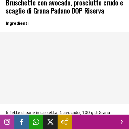
Bruschette con avocado, prosciutto crudo e
scaglie di Grana Padano DOP Riserva
Ingredienti
6 fette di pane in cassetta; 1 avocado; 100 g di Grana
Padano Riserva; 100 g di prosciutto crudo; 1 limone; menta;
olio extravergine di oliva; sale; pepe