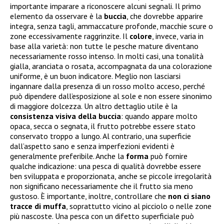
importante imparare a riconoscere alcuni segnali. Il primo
elemento da osservare è la
buccia
, che dovrebbe apparire
integra, senza tagli, ammaccature profonde, macchie scure o
zone eccessivamente raggrinzite. Il
colore
, invece, varia in
base alla varietà: non tutte le pesche mature diventano
necessariamente rosso intenso. In molti casi, una tonalità
gialla, aranciata o rosata, accompagnata da una colorazione
uniforme, è un buon indicatore. Meglio non lasciarsi
ingannare dalla presenza di un rosso molto acceso, perché
può dipendere dall’esposizione al sole e non essere sinonimo
di maggiore dolcezza. Un altro dettaglio utile è la
consistenza visiva della buccia
: quando appare molto
opaca, secca o segnata, il frutto potrebbe essere stato
conservato troppo a lungo. Al contrario, una superficie
dall’aspetto sano e senza imperfezioni evidenti è
generalmente preferibile. Anche la
forma
può fornire
qualche indicazione: una pesca di qualità dovrebbe essere
ben sviluppata e proporzionata, anche se piccole irregolarità
non significano necessariamente che il frutto sia meno
gustoso. È importante, inoltre, controllare che
non ci siano
tracce di muffa
, soprattutto vicino al picciolo o nelle zone
più nascoste. Una pesca con un difetto superficiale può