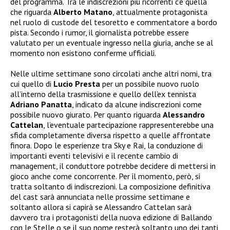
del programma. Tra le indiscrezioni più ricorrenti c’è quella
che riguarda
Alberto Matano
, attualmente protagonista
nel ruolo di custode del tesoretto e commentatore a bordo
pista. Secondo i rumor, il giornalista potrebbe essere
valutato per un eventuale ingresso nella giuria, anche se al
momento non esistono conferme ufficiali.
Nelle ultime settimane sono circolati anche altri nomi, tra
cui quello di
Lucio Presta
per un possibile nuovo ruolo
all’interno della trasmissione e quello dell’ex tennista
Adriano Panatta
, indicato da alcune indiscrezioni come
possibile nuovo giurato. Per quanto riguarda
Alessandro
Cattelan
, l’eventuale partecipazione rappresenterebbe una
sfida completamente diversa rispetto a quelle affrontate
finora. Dopo le esperienze tra Sky e Rai, la conduzione di
importanti eventi televisivi e il recente cambio di
management, il conduttore potrebbe decidere di mettersi in
gioco anche come concorrente. Per il momento, però, si
tratta soltanto di indiscrezioni. La composizione definitiva
del cast sarà annunciata nelle prossime settimane e
soltanto allora si capirà se Alessandro Cattelan sarà
davvero tra i protagonisti della nuova edizione di Ballando
con le Stelle o se il suo nome resterà soltanto uno dei tanti