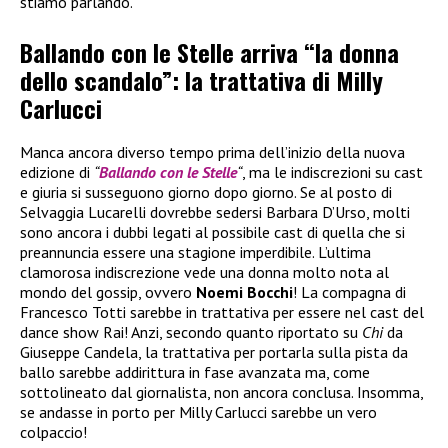
stiamo parlando.
Ballando con le Stelle arriva “la donna
dello scandalo”: la trattativa di Milly
Carlucci
Manca ancora diverso tempo prima dell’inizio della nuova
edizione di
“
Ballando con le Stelle
“
, ma le indiscrezioni su cast
e giuria si susseguono giorno dopo giorno. Se al posto di
Selvaggia Lucarelli dovrebbe sedersi Barbara D’Urso, molti
sono ancora i dubbi legati al possibile cast di quella che si
preannuncia essere una stagione imperdibile. L’ultima
clamorosa indiscrezione vede una donna molto nota al
mondo del gossip, ovvero
Noemi Bocchi
! La compagna di
Francesco Totti sarebbe in trattativa per essere nel cast del
dance show Rai! Anzi, secondo quanto riportato su
Chi
da
Giuseppe Candela, la trattativa per portarla sulla pista da
ballo sarebbe addirittura in fase avanzata ma, come
sottolineato dal giornalista, non ancora conclusa. Insomma,
se andasse in porto per Milly Carlucci sarebbe un vero
colpaccio!