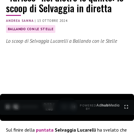
scoop di Selvaggia in diretta
ANDREA SANNA
|
13 OTTOBRE 2024
BALLANDO CON LE STELLE
Lo scoop di Selvaggia Lucarelli a Ballando con le Stelle
0:13 /
Ad
hub
Media
POWERED
1
/
2
1:40
BY
Sul finire della
puntata
Selvaggia Lucarelli
ha svelato che