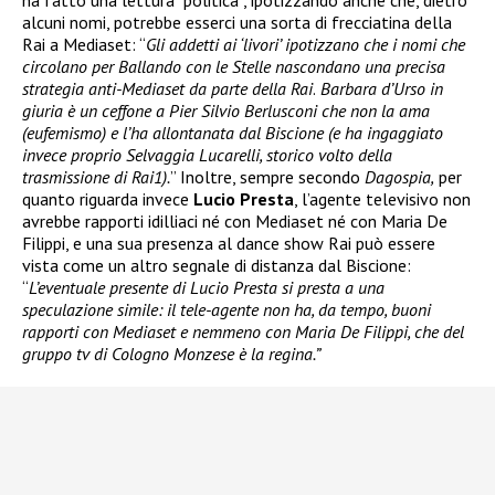
ha fatto una lettura “politica”, ipotizzando anche che, dietro
alcuni nomi, potrebbe esserci una sorta di frecciatina della
Rai a Mediaset: “
Gli addetti ai ‘livori’ ipotizzano che i nomi che
circolano per Ballando con le Stelle nascondano una precisa
strategia anti-Mediaset da parte della Rai
.
Barbara d’Urso in
giuria è un ceffone a Pier Silvio Berlusconi che non la ama
(eufemismo) e l’ha allontanata dal Biscione (e ha ingaggiato
invece proprio Selvaggia Lucarelli, storico volto della
trasmissione di Rai1).
” Inoltre, sempre secondo
Dagospia,
per
quanto riguarda invece
Lucio Presta
, l’agente televisivo non
avrebbe rapporti idilliaci né con Mediaset né con Maria De
Filippi, e una sua presenza al dance show Rai può essere
vista come un altro segnale di distanza dal Biscione:
“
L’eventuale presente di Lucio Presta si presta a una
speculazione simile: il tele-agente non ha, da tempo, buoni
rapporti con Mediaset e nemmeno con Maria De Filippi, che del
gruppo tv di Cologno Monzese è la regina.”