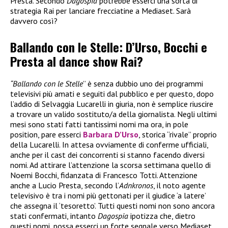
Presta. Secondo
Dagospia
potrebbe esserci una sorta di
strategia Rai per lanciare frecciatine a Mediaset. Sarà
davvero così?
Ballando con le Stelle: D’Urso, Bocchi e
Presta al dance show Rai?
“Ballando con le Stelle
” è senza dubbio uno dei programmi
televisivi più amati e seguiti dal pubblico e per questo, dopo
l’addio di Selvaggia Lucarelli in giuria, non è semplice riuscire
a trovare un valido sostituto/a della giornalista. Negli ultimi
mesi sono stati fatti tantissimi nomi ma ora, in pole
position, pare esserci
Barbara D’Urso
, storica “rivale” proprio
della Lucarelli. In attesa ovviamente di conferme ufficiali,
anche per il cast dei concorrenti si stanno facendo diversi
nomi. Ad attirare l’attenzione la scorsa settimana quello di
Noemi Bocchi, fidanzata di Francesco Totti. Attenzione
anche a Lucio Presta, secondo l’
Adnkronos
, il noto agente
televisivo è tra i nomi più gettonati per il giudice ‘a latere’
che assegna il ‘tesoretto’. Tutti questi nomi non sono ancora
stati confermati, intanto
Dagospia
ipotizza che, dietro
questi nomi, possa esserci un forte segnale verso Mediaset.