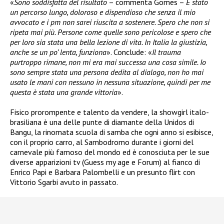
«
Sono soddisfatta del risultato
– commenta Gomes –
È stato
un percorso lungo, doloroso e dispendioso che senza il mio
avvocato e i pm non sarei riuscita a sostenere. Spero che non si
ripeta mai più. Persone come quelle sono pericolose e spero che
per loro sia stata una bella lezione di vita. In Italia la giustizia,
anche se un po’ lenta, funziona
». Conclude: «
Il trauma
purtroppo rimane, non mi era mai successa una cosa simile. Io
sono sempre stata una persona dedita al dialogo, non ho mai
usato le mani con nessuno in nessuna situazione, quindi per me
questa è stata una grande vittoria
».
Fisico prorompente e talento da vendere, la showgirl italo-
brasiliana è una delle punte di diamante della Unidos di
Bangu, la rinomata scuola di samba che ogni anno si esibisce,
con il proprio carro, al Sambodromo durante i giorni del
carnevale più famoso del mondo ed è conosciuta per le sue
diverse apparizioni tv (Guess my age e Forum) al fianco di
Enrico Papi e Barbara Palombelli e un presunto flirt con
Vittorio Sgarbi avuto in passato.