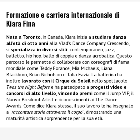
Formazione e carriera internazionale di
Kiara Fina
Nata a Toronto
, in Canada, Kiara inizia a
studiare danza
all’età di otto anni
alla Vlad’s Dance Company. Crescendo,
si
specializza in diversi stili
: contemporaneo, jazz,
balletto, hip hop, ballo di coppia e danza acrobatica. Questo
percorso le permette di collaborare con coreografi di fama
mondiale come Teddy Forance, Mia Michaels, Liana
Blackburn, Brian Nicholson e Talia Favia. La ballerina ha
inoltre
lavorato con il Cirque du Soleil
nello spettacolo
Twas the Night Before
e ha partecipato a
progetti video e
concorsi di alto livello
,
vincendo premi
come il Jump VIP, il
Nuovo Breakout Artist e riconoscimenti ai The Dance
Awards. Come dice Kiara stessa, il suo lavoro le ha insegnato
a “
raccontare storie attraverso il corpo
”, dimostrando una
maturità artistica sorprendente per la sua età.