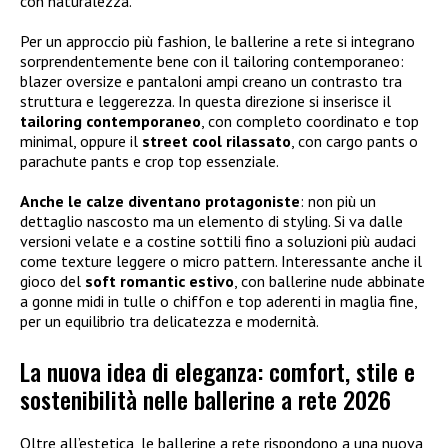
con naturalezza.
Per un approccio più fashion, le ballerine a rete si integrano
sorprendentemente bene con il tailoring contemporaneo:
blazer oversize e pantaloni ampi creano un contrasto tra
struttura e leggerezza. In questa direzione si inserisce il
tailoring contemporaneo
, con completo coordinato e top
minimal, oppure il
street cool rilassato
, con cargo pants o
parachute pants e crop top essenziale.
Anche le calze diventano protagoniste
: non più un
dettaglio nascosto ma un elemento di styling. Si va dalle
versioni velate e a costine sottili fino a soluzioni più audaci
come texture leggere o micro pattern. Interessante anche il
gioco del
soft romantic estivo
, con ballerine nude abbinate
a gonne midi in tulle o chiffon e top aderenti in maglia fine,
per un equilibrio tra delicatezza e modernità.
La nuova idea di eleganza: comfort, stile e
sostenibilità nelle ballerine a rete 2026
Oltre all’estetica, le ballerine a rete rispondono a una nuova