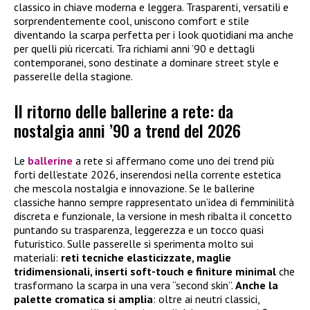
classico in chiave moderna e leggera. Trasparenti, versatili e
sorprendentemente cool, uniscono comfort e stile
diventando la scarpa perfetta per i look quotidiani ma anche
per quelli più ricercati. Tra richiami anni ’90 e dettagli
contemporanei, sono destinate a dominare street style e
passerelle della stagione.
Il ritorno delle ballerine a rete: da
nostalgia anni ’90 a trend del 2026
Le
ballerine
a rete si affermano come uno dei trend più
forti dell’estate 2026, inserendosi nella corrente estetica
che mescola nostalgia e innovazione. Se le ballerine
classiche hanno sempre rappresentato un’idea di femminilità
discreta e funzionale, la versione in mesh ribalta il concetto
puntando su trasparenza, leggerezza e un tocco quasi
futuristico. Sulle passerelle si sperimenta molto sui
materiali:
reti tecniche elasticizzate, maglie
tridimensionali, inserti soft-touch e finiture minimal
che
trasformano la scarpa in una vera “second skin”.
Anche la
palette cromatica si amplia
: oltre ai neutri classici,