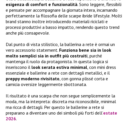
esigenza di comfort e funzionalità
. Sono leggere, flessibili
e pensate per accompagnare la giornata intera, incarnando
perfettamente la filosofia delle scarpe ibride lifestyle. Molti
brand stanno inoltre introducendo materiali riciclati e
processi produttivi a basso impatto, rendendo questo trend
anche più consapevole.
Dal punto di vista stilistico, la ballerina a rete è ormai un
vero accessorio statement.
Funziona bene sia in look
molto semplici sia in outfit più costruiti
, purché
mantenga il ruolo da protagonista. In questa logica si
inseriscono il
look serata estiva minimal
, con mini dress
essenziale e ballerine a rete con dettagli metallici, e il
preppy moderno rivisitato
, con gonna plissé corta e
camicia oversize leggermente sbottonata.
Il risultato è una scarpa che non segue semplicemente la
moda, ma la interpreta: discreta ma riconoscibile, minimal
ma ricca di dettagli. Per questo le ballerine a rete si
preparano a diventare uno dei simboli più forti dell’
estate
2026
.