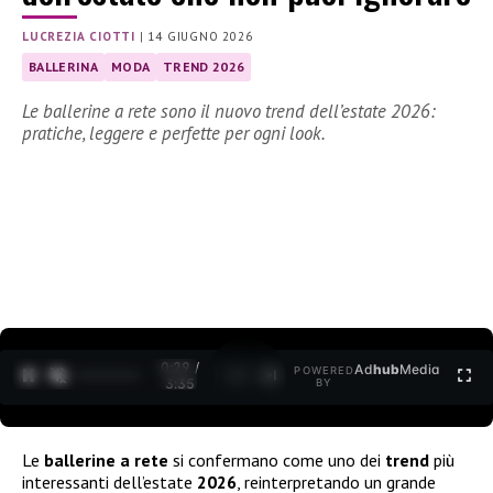
LUCREZIA CIOTTI
|
14 GIUGNO 2026
BALLERINA
MODA
TREND 2026
Le ballerine a rete sono il nuovo trend dell’estate 2026:
pratiche, leggere e perfette per ogni look.
0:31 /
Ad
hub
Media
POWERED
1
/
2
3:35
BY
Le
ballerine a rete
si confermano come uno dei
trend
più
interessanti dell’estate
2026
, reinterpretando un grande