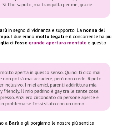
. Sì l’ho saputo, ma tranquilla per me, grazie
arù
in segno di vicinanza e supporto. La
nonna
del
empo
. I due erano
molto legati
e il concorrente ha più
glia ci fosse
grande apertura
mentale
e questo
 molto aperta in questo senso. Quindi ti dico mai
he non potrà mai accadere, però non credo. Ripeto
inclusivo. I miei amici, parenti addirittura mia
friendly. Il mio padrino è gay tra le tante cose.
presso. Anzi ero circondato da persone aperte e
un problema se fossi stato con un uomo.
rno a
Barù
e gli porgiamo le nostre più sentite