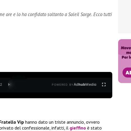
e ore e lo ha confidato soltanto a Soleil Sorge. Ecco tutti
Ad
hub
Media
/
2
POWERED BY
ratello Vip
hanno dato un triste annuncio, ovvero
 privato del confessionale, infatti, il
gieffino
è stato