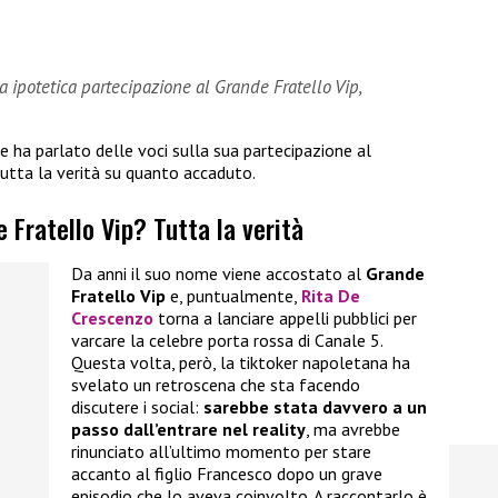
 ipotetica partecipazione al Grande Fratello Vip,
e ha parlato delle voci sulla sua partecipazione al
 tutta la verità su quanto accaduto.
 Fratello Vip? Tutta la verità
Da anni il suo nome viene accostato al
Grande
Fratello Vip
e, puntualmente,
Rita De
Crescenzo
torna a lanciare appelli pubblici per
varcare la celebre porta rossa di Canale 5.
Questa volta, però, la tiktoker napoletana ha
svelato un retroscena che sta facendo
discutere i social:
sarebbe stata davvero a un
passo dall’entrare nel reality
, ma avrebbe
rinunciato all’ultimo momento per stare
accanto al figlio Francesco dopo un grave
episodio che lo aveva coinvolto. A raccontarlo è