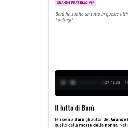
GRANDE FRATELLO VIP
Barù ha subito un lutto in queste ultim
i dettagli
0:28 / 3:35
1
Il lutto di Barù
Ieri sera a
Barù
gli autori del
Grande F
quello della
morte della nonna
. Nel