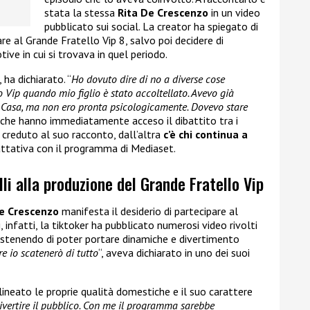
stata la stessa
Rita De Crescenzo
in un video
pubblicato sui social. La creator ha spiegato di
are al Grande Fratello Vip 8, salvo poi decidere di
ive in cui si trovava in quel periodo.
“, ha dichiarato. “
Ho dovuto dire di no a diverse cose
lo Vip quando mio figlio è stato accoltellato. Avevo già
la Casa, ma non ero pronta psicologicamente. Dovevo stare
 che hanno immediatamente acceso il dibattito tra i
 creduto al suo racconto, dall’altra
c’è chi continua a
rattativa con il programma di Mediaset.
li alla produzione del Grande Fratello Vip
De Crescenzo
manifesta il desiderio di partecipare al
i, infatti, la tiktoker ha pubblicato numerosi video rivolti
sostenendo di poter portare dinamiche e divertimento
re io scatenerò di tutto
“, aveva dichiarato in uno dei suoi
lineato le proprie qualità domestiche e il suo carattere
divertire il pubblico. Con me il programma sarebbe