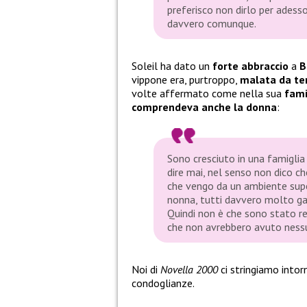
preferisco non dirlo per adesso
davvero comunque.
Soleil ha dato un
forte abbraccio
a
B
vippone era, purtroppo,
malata da t
volte affermato come nella sua
fami
comprendeva anche la donna
:
Sono cresciuto in una famiglia
dire mai, nel senso non dico c
che vengo da un ambiente super 
nonna, tutti davvero molto gay 
Quindi non è che sono stato re
che non avrebbero avuto ness
Noi di
Novella 2000
ci stringiamo into
condoglianze.