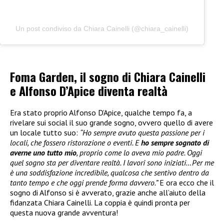
Un post condiviso da Chiara Cainelli (@chiara_cainelli)
Foma Garden, il sogno di Chiara Cainelli
e Alfonso D’Apice diventa realtà
Era stato proprio Alfonso D’Apice, qualche tempo fa, a
rivelare sui social il suo grande sogno, ovvero quello di avere
un locale tutto suo:
“Ho sempre avuto questa passione per i
locali, che fossero ristorazione o eventi. E
ho sempre sognato di
averne uno tutto mio
, proprio come lo aveva mio padre. Oggi
quel sogno sta per diventare realtà. I lavori sono iniziati…Per me
è una soddisfazione incredibile, qualcosa che sentivo dentro da
tanto tempo e che oggi prende forma davvero.”
E ora ecco che il
sogno di Alfonso si è avverato, grazie anche all’aiuto della
fidanzata Chiara Cainelli. La coppia è quindi pronta per
questa nuova grande avventura!