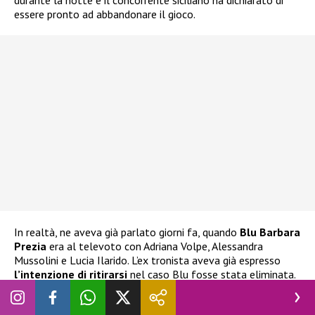
essere pronto ad abbandonare il gioco.
In realtà, ne aveva già parlato giorni fa, quando
Blu Barbara
Prezia
era al televoto con Adriana Volpe, Alessandra
Mussolini e Lucia Ilarido. L’ex tronista aveva già espresso
l’intenzione di ritirarsi
nel caso Blu fosse stata eliminata.
Ha espresso la stessa decisione anche alla stessa Prezia, che
ha cercato di dissuaderlo e di impedirgli di compiere scelte