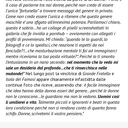
il caso di parlarne tra noi donne, perché non credo di essere
l’unica “fortunella” a trovare messaggi del genere in privato.
Come non credo essere l’unica a ritenere che questo genere
maschile e’ uno sfigato all’ennesima potenza. Parliamoci chiaro,
questo è sobrio…ho un collage di piselli screenshottati in
galleria che fa invidia a pornhub – ovviamente con allegati i
profili di provenienza. Mi chiedo: “quando te lo guardi, lo
fotografi e ce lo spedisci, che reazione ti aspetti da noi
fanciulle?!…che masturbazione mentale ti fai ad immaginarci
mentre riceviamo la tua posta virtuale?”. Perché io ti smonto
l’entusiasmo in un nano secondo:
nel momento che lo vedo mi
sale un desiderio dal profondo…che ti rinsecchisca nelle
mutande!
”
Nel lungo post la vincitrice di
Grande Fratello
e
Isola dei Famosi
appare chiaramente infastidita dalle
continue foto che riceve, asserendo che:
è facile immaginare
che idea hanno della donna esseri del genere…perché le donne
non le conoscono…le guardano ma non le vedono.
Uomini così
li umilierei a vita
. Talmente piccoli e ignoranti e beati in questa
loro condizione perché non si rendono conto di quanto fanno
schifo. Donne, scrivetemi il vostro pensiero.”