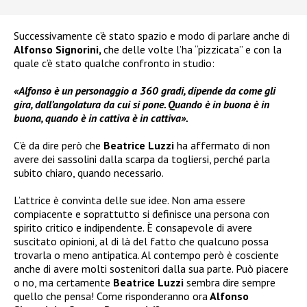
Successivamente c’è stato spazio e modo di parlare anche di
Alfonso Signorini,
che delle volte l’ha “pizzicata” e con la
quale c’è stato qualche confronto in studio:
«Alfonso è un personaggio a 360 gradi, dipende da come gli
gira, dall’angolatura da cui si pone. Quando è in buona è in
buona, quando è in cattiva è in cattiva».
C’è da dire però che
Beatrice Luzzi
ha affermato di non
avere dei sassolini dalla scarpa da togliersi, perché parla
subito chiaro, quando necessario.
L’attrice è convinta delle sue idee. Non ama essere
compiacente e soprattutto si definisce una persona con
spirito critico e indipendente. È consapevole di avere
suscitato opinioni, al di là del fatto che qualcuno possa
trovarla o meno antipatica. Al contempo però è cosciente
anche di avere molti sostenitori dalla sua parte. Può piacere
o no, ma certamente
Beatrice Luzzi
sembra dire sempre
quello che pensa! Come risponderanno ora
Alfonso