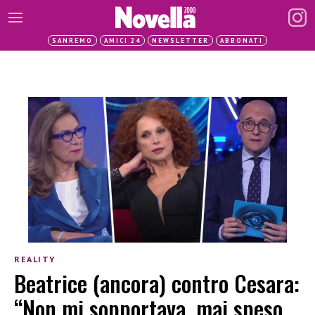
SANREMO
AMICI 24
NEWSLETTER
ABBONATI
REALITY
Beatrice (ancora) contro Cesara:
“Non mi sopportava, mai speso