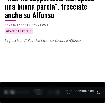
una buona parola”, frecciate
anche su Alfonso
ANDREA SANNA
|
8 APRILE 2025
GRANDE FRATELLO
Le frecciate di Beatrice Luzzi su Cesara e Alfonso
0:30 /
Ad
hub
Media
POWERED
1
/
2
1:40
BY