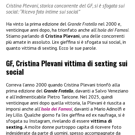
Cristina Plevani, storica concorrente del GF, si è sfogata sui
social: “Ricevo foto intime sui social”
Ha vinto la prima edizione del
Grande Fratello
nel 2000 e,
venticinque anni dopo, ha trionfato anche all’
Isola dei Famosi
.
Stiamo parlando di
Cristina Plevani
, una delle concorrenti
più amate in assoluto. L’ex gieffina si è sfogata sui social, in
quanto vittima di sexting. Ecco le sue parole.
GF, Cristina Plevani vittima di sexting sui
social
Correva l’anno 2000 quando Cristina Plevani trionfò alla
prima edizione del
Grande Fratello
, davanti a Salvo Veneziano
e all’indimenticabile Pietro Taricone. Nel 2025, quindi
venticinque anni dopo quella vittoria, la Plevani è riuscita a
imporsi anche all’
Isola dei Famosi
, davanti a Mario Adinolfi e
Jey Lillo. Qualche giorno fa l’ex gieffina ed ex naufraga, si è
sfogata su Instagram, rivelando di essere
vittima di
sexting.
A molte donne purtroppo capita di ricevere foto
indesiderate da parte di uomini, spesso accompagnate da