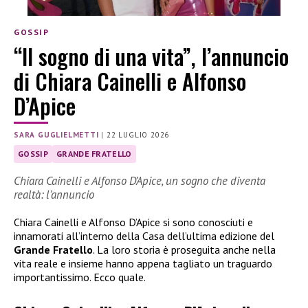
GOSSIP
“Il sogno di una vita”, l’annuncio
di Chiara Cainelli e Alfonso
D’Apice
SARA GUGLIELMETTI
|
22 LUGLIO 2026
GOSSIP
GRANDE FRATELLO
Chiara Cainelli e Alfonso D’Apice, un sogno che diventa
realtà: l’annuncio
Chiara Cainelli e Alfonso D’Apice si sono conosciuti e
innamorati all’interno della Casa dell’ultima edizione del
Grande Fratello
. La loro storia è proseguita anche nella
vita reale e insieme hanno appena tagliato un traguardo
importantissimo. Ecco quale.