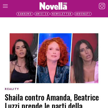
SANREMO
AMICI 24
NEWSLETTER
ABBONATI
REALITY
Shaila contro Amanda, Beatrice
Luzzi prende le parti della