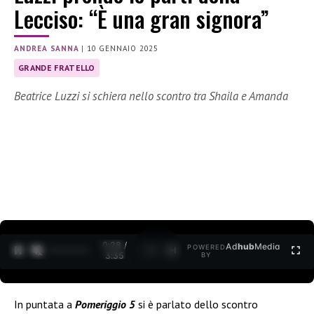
Lecciso: “È una gran signora”
ANDREA SANNA
|
10 GENNAIO 2025
GRANDE FRATELLO
Beatrice Luzzi si schiera nello scontro tra Shaila e Amanda
0:29 /
Ad
hub
Media
POWERED
1
/
2
3:35
BY
In puntata a
Pomeriggio 5
si è parlato dello scontro