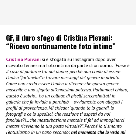
GF, il duro sfogo di Cristina Plevani:
“Ricevo continuamente foto intime”
Cristina Plevani
si è sfogata su Instagram dopo aver
ricevuto l’ennesima foto intima da parte di un uomo:
“Forse è
il caso di parlarne tra noi donne, perché non credo di essere
l’unica “fortunella” a trovare messaggi del genere in privato.
Come non credo essere l’unica a ritenere che questo genere
maschile e’ uno sfigato all’ennesima potenza. Parliamoci chiaro,
questo è sobrio…ho un collage di piselli screenshottati in
galleria che fa invidia a pornhub – ovviamente con allegati i
profili di provenienza. Mi chiedo: “quando te lo guardi, lo
fotografi e ce lo spedisci, che reazione ti aspetti da noi
fanciulle?!…che masturbazione mentale ti fai ad immaginarci
mentre riceviamo la tua posta virtuale?”. Perché io ti smonto
l’entusiasmo in un nano secondo:
nel momento che lo vedo mi