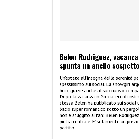
Belen Rodriguez, vacanza
spunta un anello sospett
Un’estate all’insegna della serenità p
spessissimo sui social. La showgirl arge
buio, grazie anche al suo nuovo compa
Dopo la vacanza in Grecia, eccoli insie
stessa Belen ha pubblicato sui social un
bacio super romantico sotto un pergol
non è sfuggito ai fan: Belen Rodrigue
pietra centrale. E’ solamente un prezi
partito.