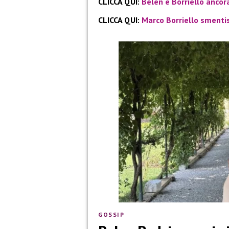
CLICCA QUI:
Belen e Borriello ancor
CLICCA QUI:
Marco Borriello smentis
GOSSIP