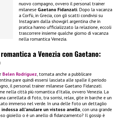
nuovo compagno, ovvero il personal trainer
milanese
Gaetano Fidanzati
. Dopo la vacanza
a Corfù, in Grecia, con gli scatti condivisi su
Instagram dalla showgirl argentina che in
pratica hanno ufficializzato la relazione, eccoli
trascorrere insieme qualche giorno di vacanza
nella romantica Venezia.
 romantica a Venezia con Gaetano:
o
er
Belen Rodriguez
, tornata anche a pubblicare
ntina pare quindi essersi lasciata alle spalle il periodo
gno, il personal trainer milanese Gaetano Fidanzati.
me nella città più romantica d’Italia, ovvero Venezia. La
a carrellata di foto, tra sorrisi, relax, gite in barche e un
ato immerso nel verde. In una delle foto un dettaglio
z
indossa all’anulare un vistoso anello
, con una grande
oso gioiello o è un anello di fidanzamento? Il gossip è