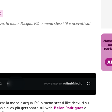
O
a: la moto d’acqua. Più o meno stessi like ricevuti sui
Ad
hub
Media
/
2
POWERED BY
a: la moto d’acqua. Più o meno stessi like ricevuti sui
ppia di ex più gettonata sul web.
Belen Rodriguez
e