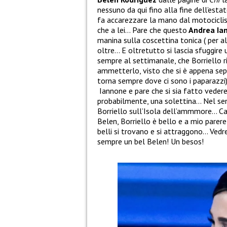
nessuno da qui fino alla fine dell’es
fa accarezzare la mano dal motocicli
che a lei… Pare che questo
Andrea Ia
manina sulla coscettina tonica ( per 
oltre… E oltretutto si lascia sfuggire
sempre al settimanale, che Borriello r
ammetterlo, visto che si è appena se
torna sempre dove ci sono i paparazzi)
Iannone e pare che si sia fatto veder
probabilmente, una solettina… Nel se
Borriello sull’Isola dell’ammmore… Ca
Belen, Borriello è bello e a mio parer
belli si trovano e si attraggono… Vedr
sempre un bel Belen! Un besos!