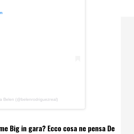
am
ia Belen (@belenrodriguezreal)
e Big in gara? Ecco cosa ne pensa De