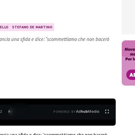
ELLO
STEFANO DE MARTINO
lancia una sfida e dice: “scommettiamo che non bacerò
Ad
hub
Media
/
2
POWERED BY
ncia una sfida e dice: “scommettiamo che non bacerò