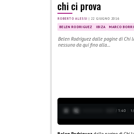
chi ci prova
ROBERTO ALESSI
|
22 GIUGNO 2016
BELEN RODRIGUEZ
IBIZA
MARCO BORRI
Belen Rodriguez dalle pagine di Chi 
nessuno da qui fino alla…
0:28 / 1:40
1
Belen Rodriguez
dalle pagine di
Chi
la