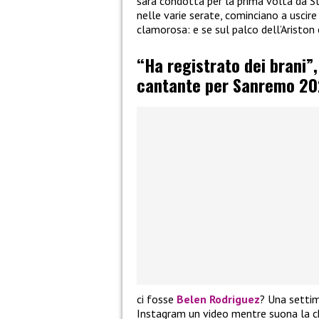
sarà condotta per la prima volta da St
nelle varie serate, cominciano a uscire l
clamorosa: e se sul palco dell’Aristo
“Ha registrato dei brani”
cantante per Sanremo 20
ci fosse
Belen Rodriguez
? Una settim
Instagram un video mentre suona la ch