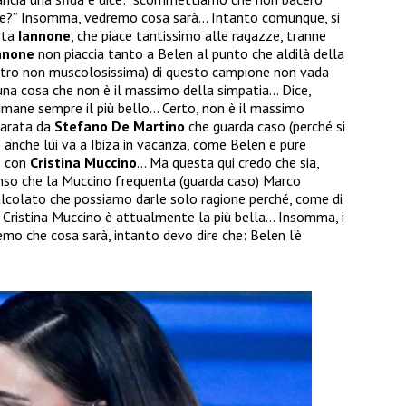
tate?” Insomma, vedremo cosa sarà… Intanto comunque, si
sta
Iannone
, che piace tantissimo alle ragazze, tranne
nnone
non piaccia tanto a Belen al punto che aldilà della
altro non muscolosissima) di questo campione non vada
 una cosa che non è il massimo della simpatia… Dice,
imane sempre il più bello… Certo, non è il massimo
parata da
Stefano De Martino
che guarda caso (perché si
 anche lui va a Ibiza in vacanza, come Belen e pure
e con
Cristina Muccino
… Ma questa qui credo che sia,
nso che la Muccino frequenta (guarda caso) Marco
lcolato che possiamo darle solo ragione perché, come di
e Cristina Muccino è attualmente la più bella… Insomma, i
emo che cosa sarà, intanto devo dire che: Belen l’è