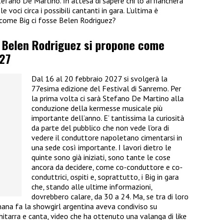
efano De Martino. In attesa di sapere chi lo affiancherà
e voci circa i possibili cantanti in gara. L’ultima è
n come Big ci fosse Belen Rodriguez?
, Belen Rodriguez si propone come
27
Dal 16 al 20 febbraio 2027 si svolgerà la
77esima edizione del Festival di Sanremo. Per
la prima volta ci sarà Stefano De Martino alla
conduzione della kermesse musicale più
importante dell’anno. E’ tantissima la curiosità
da parte del pubblico che non vede l’ora di
vedere il conduttore napoletano cimentarsi in
una sede così importante. I lavori dietro le
quinte sono già iniziati, sono tante le cose
ancora da decidere, come co-conduttore e co-
conduttrici, ospiti e, soprattutto, i Big in gara
che, stando alle ultime informazioni,
dovrebbero calare, da 30 a 24. Ma, se tra di loro
ana fa la showgirl argentina aveva condiviso su
itarra e canta, video che ha ottenuto una valanga di like