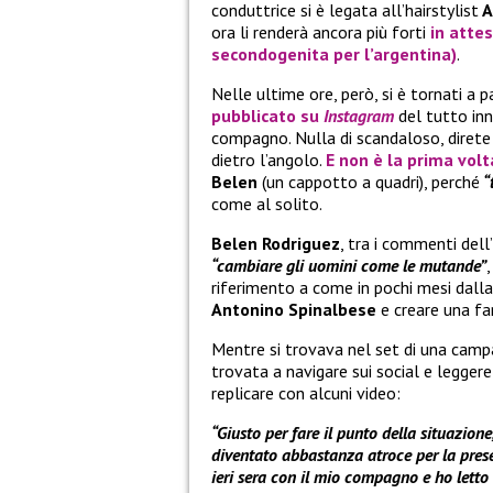
conduttrice si è legata all’hairstylist
A
ora li renderà ancora più forti
in attes
secondogenita per l’argentina)
.
Nelle ultime ore, però, si è tornati a p
pubblicato su
Instagram
del tutto inn
compagno. Nulla di scandaloso, direte
dietro l’angolo.
E non è la prima vol
Belen
(un cappotto a quadri), perché
“
come al solito.
Belen Rodriguez
, tra i commenti dell
“cambiare gli uomini come le mutande”
riferimento a come in pochi mesi dall
Antonino Spinalbese
e creare una fa
Mentre si trovava nel set di una camp
trovata a navigare sui social e legger
replicare con alcuni video:
“Giusto per fare il punto della situazion
diventato abbastanza atroce per la pres
ieri sera con il mio compagno e ho letto d