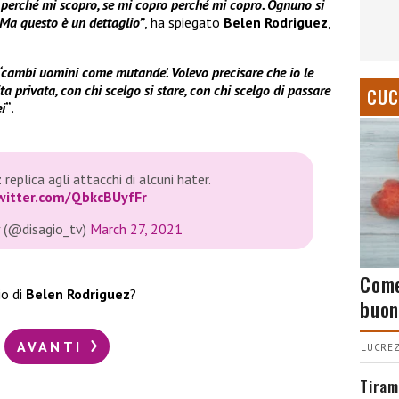
 perché mi scopro, se mi copro perché mi copro. Ognuno si
 Ma questo è un dettaglio”
, ha spiegato
Belen Rodriguez
,
 ‘cambi uomini come mutande’. Volevo precisare che io le
 privata, con chi scelgo si stare, con chi scelgo di passare
CUC
i
“
.
eplica agli attacchi di alcuni hater.
twitter.com/QbkcBUyfFr
v (@disagio_tv)
March 27, 2021
Come
io di
Belen Rodriguez
?
buon
AVANTI
LUCREZ
Tiram