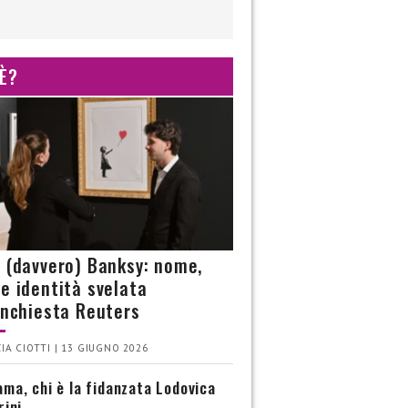
 È?
è (davvero) Banksy: nome,
 e identità svelata
’inchiesta Reuters
IA CIOTTI | 13 GIUGNO 2026
ma, chi è la fidanzata Lodovica
rini