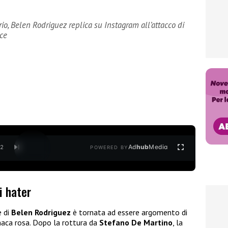
io, Belen Rodriguez replica su Instagram all’attacco di
ice
Ad
hub
Media
/
2
POWERED BY
i hater
e di
Belen Rodriguez
è tornata ad essere argomento di
ronaca rosa. Dopo la rottura da
Stefano De Martino
, la