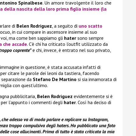
ntonino Spinalbese
. Un amore travolgente il loro che
a della nascita della loro prima figlia insieme (la
arlare di
Belen Rodriguez
, a seguito di
uno scatto
ocuo, in cui compare in ascensore insieme al suo
 voi, ma come ben sappiamo gli
hater
sono sempre
ta che accade
. C’è chi ha criticato l’outfit utilizzato da
troppo coprente”
e chi, invece, è entrato nel suo privato,
’immagine in questione, è stata accusata infatti di
, per citare le parole dei leoni da tastiera, facendo
a separazione da
Stefano De Martino
si sia innamorata di
miglia con quest’ultimo.
agna pubblicitaria,
Belen Rodriguez
evidentemente si è
e per l’appunto i commenti degli
hater
. Così ha deciso di
e, che adesso va di moda parlare e replicare su Instagram,
enza troppo compulsiva degli haters. Ho pubblicato una foto
elle cose allucinanti. Prima di tutto è stata criticata la mia