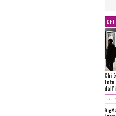
CHI
Chi 
foto
dall
LUCREZ
BigMa
Lazze