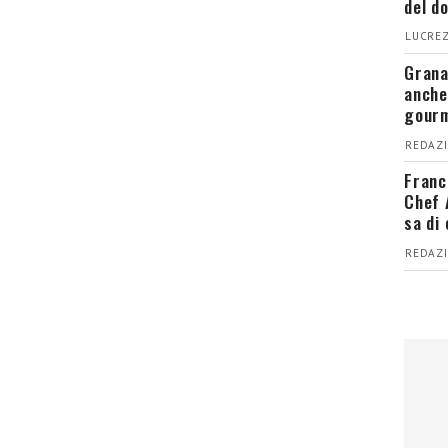
del d
LUCREZ
Grana
anche
gour
REDAZI
Franc
Chef 
sa di
REDAZI