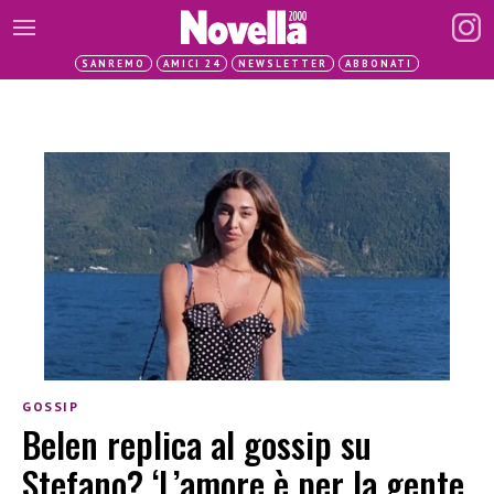
SANREMO
AMICI 24
NEWSLETTER
ABBONATI
GOSSIP
Belen replica al gossip su
Stefano? ‘L’amore è per la gente