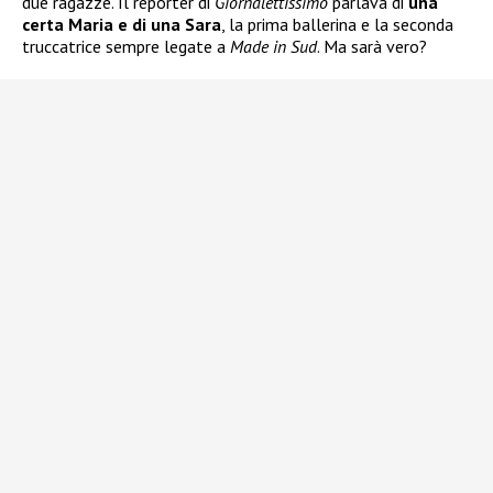
due ragazze. Il reporter di
Giornalettissimo
parlava di
una
certa Maria e di una Sara
, la prima ballerina e la seconda
truccatrice sempre legate a
Made in Sud
. Ma sarà vero?