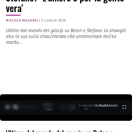
vera’
NICCOLO MAGGESI
|
3 LUGLIO 2020
Ultime dal mondo del gossip su Belen e Stefano: la showgirl
dice la sua sulla chiacchierata vita sentimentale dell’ex
marito…
0:27 /
Ad
hub
Media
POWERED
1
/
2
1:40
BY