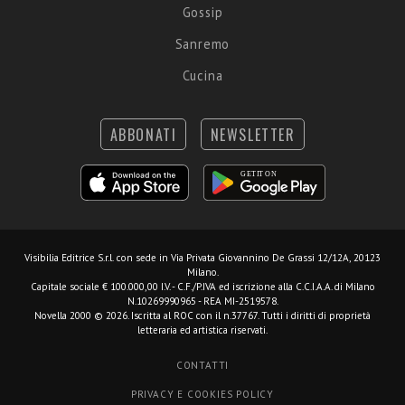
Gossip
Sanremo
Cucina
ABBONATI
NEWSLETTER
Visibilia Editrice S.r.l.
con sede in Via Privata Giovannino De Grassi 12/12A, 20123
Milano.
Capitale sociale € 100.000,00 I.V. - C.F./P.IVA ed iscrizione alla C.C.I.A.A. di Milano
N.10269990965 - REA MI-2519578.
Novella 2000 © 2026. Iscritta al ROC con il n.37767. Tutti i diritti di proprietà
letteraria ed artistica riservati.
CONTATTI
PRIVACY E COOKIES POLICY