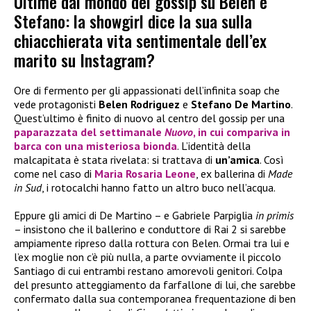
Ultime dal mondo del gossip su Belen e
Stefano: la showgirl dice la sua sulla
chiacchierata vita sentimentale dell’ex
marito su Instagram?
Ore di fermento per gli appassionati dell’infinita soap che
vede protagonisti
Belen Rodriguez
e
Stefano De Martino
.
Quest’ultimo è finito di nuovo al centro del gossip per una
paparazzata
del settimanale
Nuovo
, in cui compariva in
barca con una misteriosa bionda
. L’identità della
malcapitata è stata rivelata: si trattava di
un’amica
. Così
come nel caso di
Maria Rosaria Leone
, ex ballerina di
Made
in Sud
, i rotocalchi hanno fatto un altro buco nell’acqua.
Eppure gli amici di De Martino – e Gabriele Parpiglia
in primis
– insistono che il ballerino e conduttore di Rai 2 si sarebbe
ampiamente ripreso dalla rottura con Belen. Ormai tra lui e
l’ex moglie non c’è più nulla, a parte ovviamente il piccolo
Santiago di cui entrambi restano amorevoli genitori. Colpa
del presunto atteggiamento da farfallone di lui, che sarebbe
confermato dalla sua contemporanea frequentazione di ben