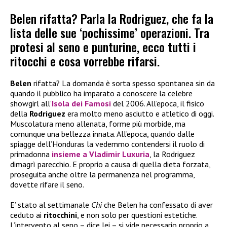
Belen rifatta? Parla la Rodriguez, che fa la
lista delle sue ‘pochissime’ operazioni. Tra
protesi al seno e punturine, ecco tutti i
ritocchi e cosa vorrebbe rifarsi.
Belen
rifatta? La domanda è sorta spesso spontanea sin da
quando il pubblico ha imparato a conoscere la celebre
showgirl all’
Isola dei Famosi
del 2006. All’epoca, il fisico
della
Rodriguez
era molto meno asciutto e atletico di oggi.
Muscolatura meno allenata, forme più morbide, ma
comunque una bellezza innata. All’epoca, quando dalle
spiagge dell’Honduras la vedemmo contendersi il ruolo di
primadonna
insieme a
Vladimir Luxuria
, la Rodriguez
dimagrì parecchio. E proprio a causa di quella dieta forzata,
proseguita anche oltre la permanenza nel programma,
dovette rifare il seno.
E’ stato al settimanale
Chi
che Belen ha confessato di aver
ceduto ai
ritocchini
, e non solo per questioni estetiche.
L’intervento al seno – dice lei – si vide necessario proprio a