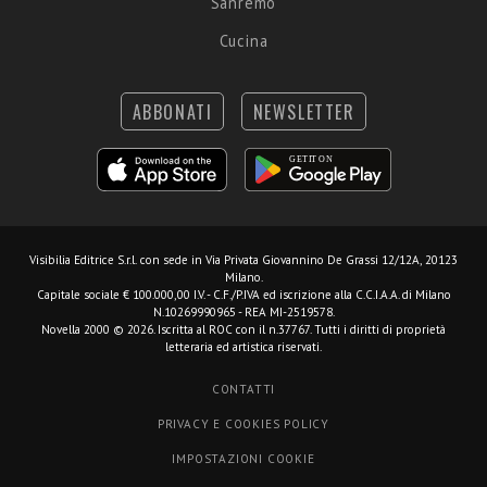
Sanremo
Cucina
ABBONATI
NEWSLETTER
Visibilia Editrice S.r.l.
con sede in Via Privata Giovannino De Grassi 12/12A, 20123
Milano.
Capitale sociale € 100.000,00 I.V. - C.F./P.IVA ed iscrizione alla C.C.I.A.A. di Milano
N.10269990965 - REA MI-2519578.
Novella 2000 © 2026. Iscritta al ROC con il n.37767. Tutti i diritti di proprietà
letteraria ed artistica riservati.
CONTATTI
PRIVACY E COOKIES POLICY
IMPOSTAZIONI COOKIE