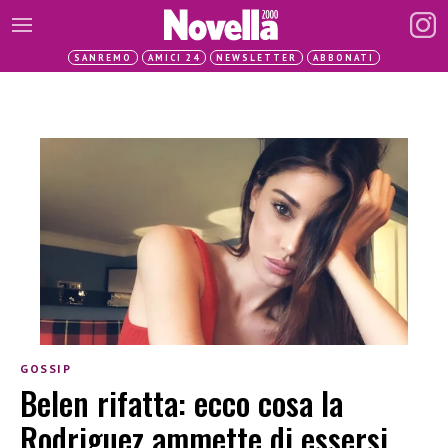
SANREMO
AMICI 24
NEWSLETTER
ABBONATI
GOSSIP
Belen rifatta: ecco cosa la
Rodriguez ammette di essersi