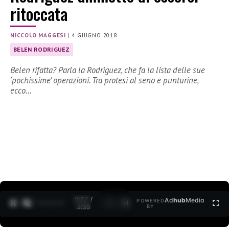
ritoccata
NICCOLO MAGGESI
|
4 GIUGNO 2018
BELEN RODRIGUEZ
Belen rifatta? Parla la Rodriguez, che fa la lista delle sue
‘pochissime’ operazioni. Tra protesi al seno e punturine,
ecco…
0:27 /
Ad
hub
Media
POWERED
1
/
2
3:35
BY