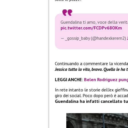
Guendalina ti amo, voce della veri
pic.twitter.com/FCDPv68OKm
— _gossip_baby (@handexkerem2)
Continuando a commentare la vicend
Jessica tutta la vita, brava. Quella le ha t
LEGGI ANCHE
:
Belen Rodriguez pun
In rete intanto le storie dell’ex gieff
giro dei social. Poco dopo però è acca
Guendalina ha infatti cancellato tut