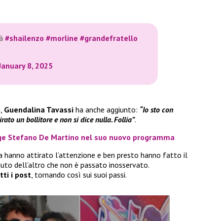
tà
#shailenzo
#morline
#grandefratello
January 8, 2025
a,
Guendalina Tavassi
ha anche aggiunto:
“Io sto con
irato un bollitore e non si dice nulla. Follia”
.
ge Stefano De Martino nel suo nuovo programma
ina hanno attirato l’attenzione e ben presto hanno fatto il
duto dell’altro che non è passato inosservato.
ti i post
, tornando così sui suoi passi.