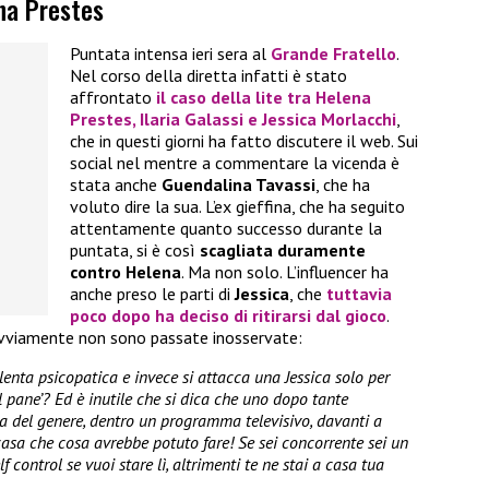
na Prestes
Puntata intensa ieri sera al
Grande Fratello
.
Nel corso della diretta infatti è stato
affrontato
il caso della lite tra
Helena
Prestes
,
Ilaria Galassi
e
Jessica Morlacchi
,
che in questi giorni ha fatto discutere il web. Sui
social nel mentre a commentare la vicenda è
stata anche
Guendalina Tavassi
, che ha
voluto dire la sua. L’ex gieffina, che ha seguito
attentamente quanto successo durante la
puntata, si è così
scagliata duramente
contro Helena
. Ma non solo. L’influencer ha
anche preso le parti di
Jessica
, che
tuttavia
poco dopo ha deciso di ritirarsi dal gioco
.
ovviamente non sono passate inosservate:
enta psicopatica e invece si attacca una Jessica solo per
l pane’? Ed è inutile che si dica che uno dopo tante
a del genere, dentro un programma televisivo, davanti a
casa che cosa avrebbe potuto fare! Se sei concorrente sei un
f control se vuoi stare lì, altrimenti te ne stai a casa tua