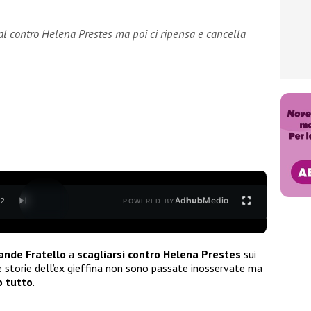
al contro Helena Prestes ma poi ci ripensa e cancella
Ad
hub
Media
/
2
POWERED BY
ande Fratello
a
scagliarsi contro Helena Prestes
sui
Le storie dell’ex gieffina non sono passate inosservate ma
o tutto
.