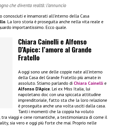
sogno che diventa realtà: l’annuncio
no conosciuti e innamorati all’interno della Casa
llo
. La loro storia è proseguita anche nella vita reale e
guardo importantissimo. Ecco quale.
Chiara Cainelli e Alfonso
D’Apice: l’amore al Grande
Fratello
A oggi sono une delle coppie nate all’interno
della Casa del Grande Fratello più amate in
assoluto. Stiamo parlando di
Chiara Cainelli
e
Alfonso D’Apice
. Lei ex Miss Italia, lui
napoletano doc con una spiccata attitudine
imprenditoriale, fatto sta che la loro relazione
è proseguita anche una volta usciti dalla casa.
Tanti i momenti che la coppia ha voluto
i, tra viaggi e cene romantiche, a testimonianza di come il
ality, sia vero e oggi più forte che mai. Proprio nelle