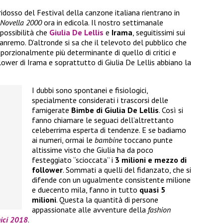
idosso del Festival della canzone italiana rientrano in
Novella 2000
ora in edicola. Il nostro settimanale
 possibilità che
Giulia De Lellis
e
Irama
, seguitissimi sui
Sanremo. D’altronde si sa che il televoto del pubblico che
orzionalmente più determinante di quello di critici e
llower di Irama e soprattutto di Giulia De Lellis abbiano la
I dubbi sono spontanei e fisiologici,
specialmente considerati i trascorsi delle
famigerate
Bimbe di Giulia De Lellis
. Così si
fanno chiamare le seguaci dell’altrettanto
celeberrima esperta di tendenze. E se badiamo
ai numeri, ormai le
bambine
toccano punte
altissime visto che Giulia ha da poco
festeggiato “scioccata” i
3 milioni e mezzo di
follower
. Sommati a quelli del fidanzato, che si
difende con un ugualmente consistente milione
e duecento mila, fanno in tutto
quasi 5
milioni
. Questa la quantità di persone
appassionate alle avventure della
fashion
ici 2018
.