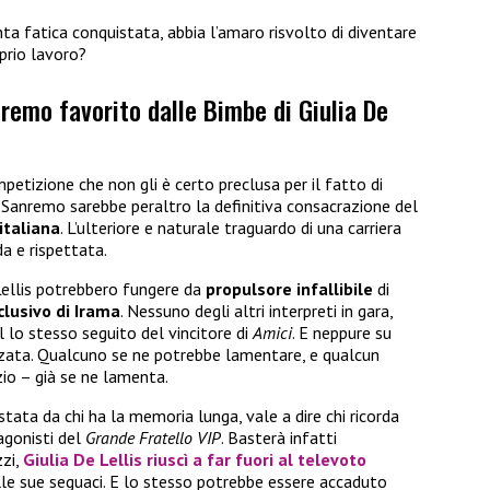
nta fatica conquistata, abbia l’amaro risvolto di diventare
prio lavoro?
remo favorito dalle Bimbe di Giulia De
petizione che non gli è certo preclusa per il fatto di
di Sanremo sarebbe peraltro la definitiva consacrazione del
italiana
. L’ulteriore e naturale traguardo di una carriera
a e rispettata.
Lellis potrebbero fungere da
propulsore infallibile
di
lusivo di Irama
. Nessuno degli altri interpreti in gara,
 lo stesso seguito del vincitore di
Amici
. E neppure su
nzata. Qualcuno se ne potrebbe lamentare, e qualcun
io – già se ne lamenta.
tata da chi ha la memoria lunga, vale a dire chi ricorda
agonisti del
Grande Fratello VIP
. Basterà infatti
zi,
Giulia De Lellis riuscì a far fuori al televoto
lle sue seguaci. E lo stesso potrebbe essere accaduto