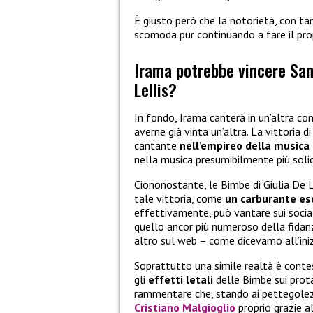
È giusto però che la notorietà, con ta
scomoda pur continuando a fare il pro
Irama potrebbe vincere San
Lellis?
In fondo, Irama canterà in un’altra com
averne già vinta un’altra. La vittoria 
cantante
nell’empireo della musica 
nella musica presumibilmente più solid
Ciononostante, le Bimbe di Giulia De 
tale vittoria, come
un carburante esc
effettivamente, può vantare sui social
quello ancor più numeroso della fida
altro sul web – come dicevamo all’iniz
Soprattutto una simile realtà è contes
gli
effetti letali
delle Bimbe sui prot
rammentare che, stando ai pettegolez
Cristiano Malgioglio
proprio grazie a