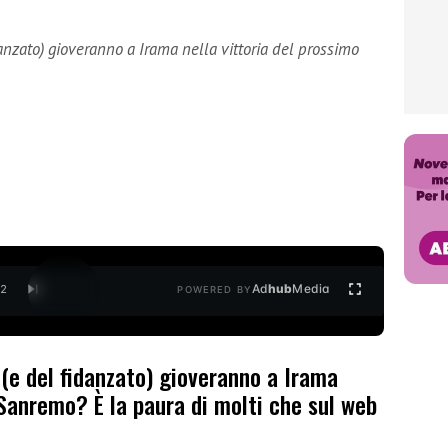
danzato) gioveranno a Irama nella vittoria del prossimo
Ad
hub
Media
/
2
POWERED BY
 (e del fidanzato) gioveranno a Irama
 Sanremo? È la paura di molti che sul web