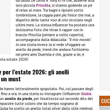
da Giulia De Lellis e Tony Effe che, assieme alla
loro piccola
Priscilla
, si stanno godendo un pò
di relax al mare. Tra bagni e riposini sotto
l’ombrellone, la coppia pare più felice che mai, a
dispetto delle tante voci di crisi circolate negli
ultimi mesi. La stessa influencer ha postato una
dolcissima foto che ritrae il rapper con in
braccio Priscilla (sempre a volto coperto),
accompagnata dalla didascalia:
“Il mio mondo
“.
In una storia invece la si vede sfoggiare un
anello da piede, trend che andava fortissimo
nei primi anni Duemila e che, grazie a lei, è
uesta estate 2026!
y per l’estate 2026: gli anelli
o un must
iede hanno letteralmente spopolato. Poi, col passare degli
 fino a ora. In una storia su Instagram l’influencer
Giulia
 un
anello da piede
, per l’esattezza sul secondo dito del
CUC
 impazzire tutte coloro che da tempo sognano di
iulia ha scelto un anello total silver dallo stile minimal