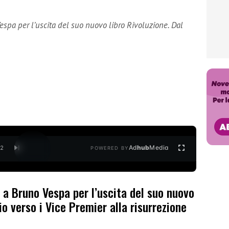
espa per l’uscita del suo nuovo libro Rivoluzione. Dal
Ad
hub
Media
/
2
POWERED BY
0 a Bruno Vespa per l’uscita del suo nuovo
zio verso i Vice Premier alla risurrezione