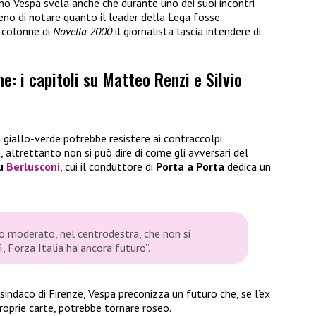
uno Vespa svela anche che durante uno dei suoi incontri
no di notare quanto il leader della Lega fosse
e colonne di
Novella 2000
il giornalista lascia intendere di
e: i capitoli su Matteo Renzi e Silvio
a giallo-verde potrebbe resistere ai contraccolpi
, altrettanto non si può dire di come gli avversari del
u
Berlusconi
, cui il conduttore di
Porta a Porta
dedica un
to moderato, nel centrodestra, che non si
ì, Forza Italia ha ancora futuro”.
indaco di Firenze, Vespa preconizza un futuro che, se l’ex
roprie carte, potrebbe tornare roseo.