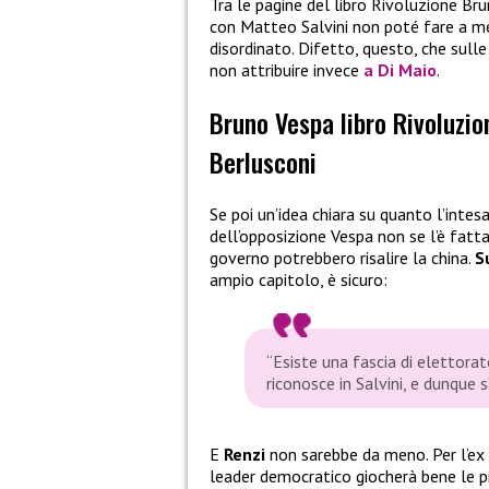
Tra le pagine del libro Rivoluzione Br
con Matteo Salvini non poté fare a me
disordinato. Difetto, questo, che sull
non attribuire invece
a Di Maio
.
Bruno Vespa libro Rivoluzion
Berlusconi
Se poi un’idea chiara su quanto l’intes
dell’opposizione Vespa non se l’è fatta
governo potrebbero risalire la china.
S
ampio capitolo, è sicuro:
“Esiste una fascia di elettora
riconosce in Salvini, e dunque s
E
Renzi
non sarebbe da meno. Per l’ex s
leader democratico giocherà bene le p