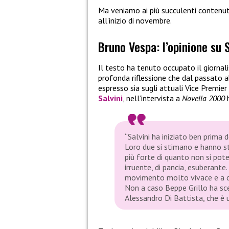
Ma veniamo ai più succulenti contenuti
all’inizio di novembre.
Bruno Vespa: l’opinione su S
Il testo ha tenuto occupato il giorna
profonda riflessione che dal passato ab
espresso sia sugli attuali Vice Premier
Salvini
, nell’intervista a
Novella 2000
h
“Salvini ha iniziato ben prima d
Loro due si stimano e hanno s
più forte di quanto non si pot
ir
ruente, di pancia, esuberante
movimento molto vivace e a dis
Non a caso Beppe Grillo ha sce
Alessandro Di Battista, che è