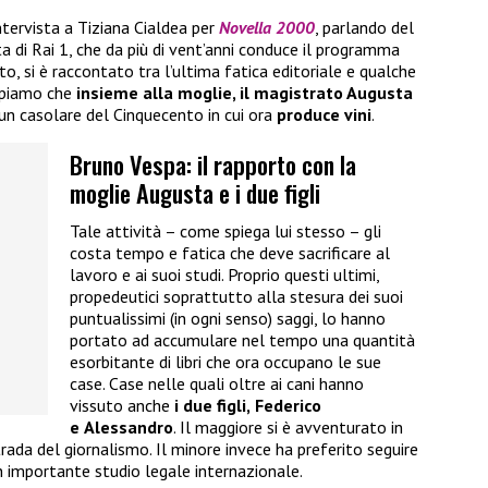
ntervista a Tiziana Cialdea per
Novella 2000
, parlando del
ista di Rai 1, che da più di vent’anni conduce il programma
o, si è raccontato tra l’ultima fatica editoriale e qualche
appiamo che
insieme alla moglie, il magistrato Augusta
 un casolare del Cinquecento in cui ora
produce vini
.
Bruno Vespa: il rapporto con la
moglie Augusta e i due figli
Tale attività – come spiega lui stesso – gli
costa tempo e fatica che deve sacrificare al
lavoro e ai suoi studi. Proprio questi ultimi,
propedeutici soprattutto alla stesura dei suoi
puntualissimi (in ogni senso) saggi, lo hanno
portato ad accumulare nel tempo una quantità
esorbitante di libri che ora occupano le sue
case. Case nelle quali oltre ai cani hanno
vissuto anche
i due figli,
Federico
e
Alessandro
. Il maggiore si è avventurato in
trada del giornalismo. Il minore invece ha preferito seguire
n importante studio legale internazionale.