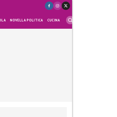
OLA
NOVELLA POLITICA
CUCINA