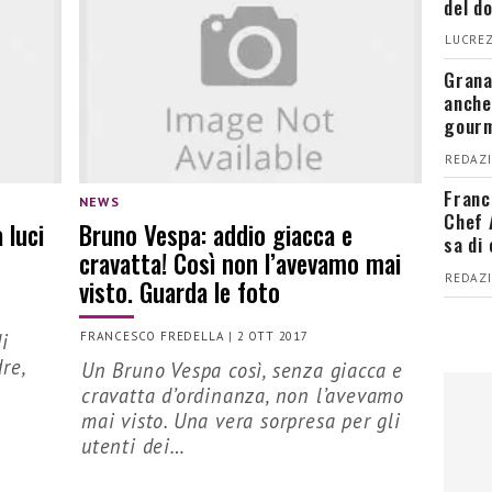
del d
LUCREZ
Grana
anche
gour
REDAZI
Franc
NEWS
Chef 
 luci
Bruno Vespa: addio giacca e
sa di
cravatta! Così non l’avevamo mai
REDAZI
visto. Guarda le foto
i
FRANCESCO FREDELLA
|
2 OTT 2017
re,
Un Bruno Vespa così, senza giacca e
cravatta d’ordinanza, non l’avevamo
mai visto. Una vera sorpresa per gli
utenti dei…