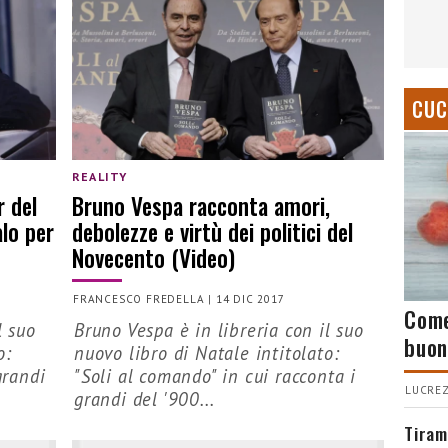
CUC
REALITY
r del
Bruno Vespa racconta amori,
lo per
debolezze e virtù dei politici del
Novecento (Video)
FRANCESCO FREDELLA
|
14 DIC 2017
Come
l suo
Bruno Vespa è in libreria con il suo
buon
o:
nuovo libro di Natale intitolato:
grandi
"Soli al comando" in cui racconta i
LUCREZ
grandi del '900...
Tiram