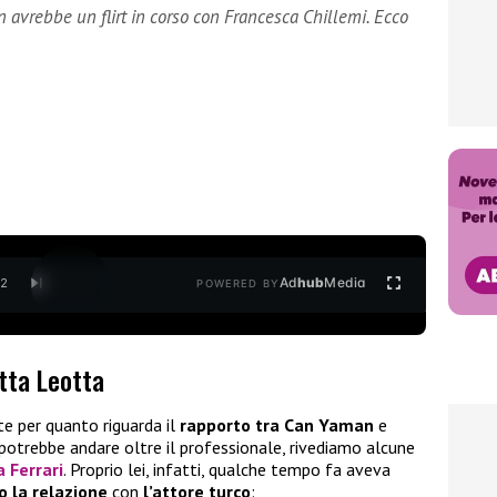
avrebbe un flirt in corso con Francesca Chillemi. Ecco
Ad
hub
Media
/
2
POWERED BY
etta Leotta
e per quanto riguarda il
rapporto tra Can Yaman
e
potrebbe andare oltre il professionale, rivediamo alcune
 Ferrari
. Proprio lei, infatti, qualche tempo fa aveva
o la relazione
con
l’attore turco
: