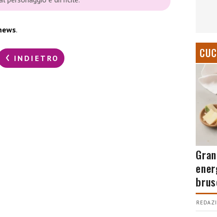
news
.
CUC
INDIETRO
Gran
ener
brus
REDAZI