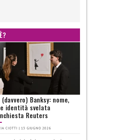
 È?
è (davvero) Banksy: nome,
 e identità svelata
’inchiesta Reuters
IA CIOTTI | 13 GIUGNO 2026