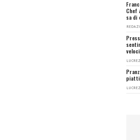
Franc
Chef 
sa di
REDAZI
Press
senti
veloci
LUCREZ
Pranz
piatt
LUCREZ