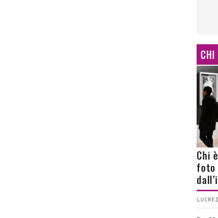
CHI
Chi 
foto
dall
LUCREZ