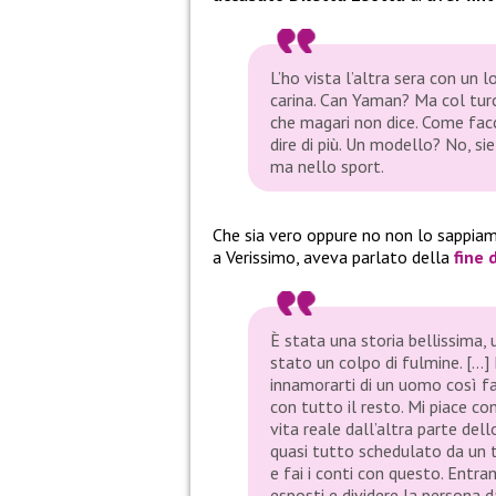
L’ho vista l’altra sera con un
carina. Can Yaman? Ma col turco
che magari non dice. Come fac
dire di più. Un modello? No, s
ma nello sport.
Che sia vero oppure no non lo sappia
a Verissimo, aveva parlato della
fine 
È stata una storia bellissima,
stato un colpo di fulmine. […]
innamorarti di un uomo così fa
con tutto il resto. Mi piace co
vita reale dall’altra parte dell
quasi tutto schedulato da un t
e fai i conti con questo. Entra
esposti e dividere la persona da