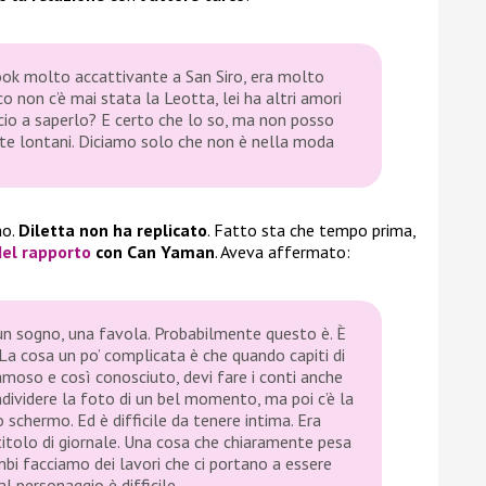
 look molto accattivante a San Siro, era molto
 non c’è mai stata la Leotta, lei ha altri amori
cio a saperlo? E certo che lo so, ma non posso
iete lontani. Diciamo solo che non è nella moda
mo.
Diletta
non ha replicato
. Fatto sta che tempo prima,
del rapporto
con Can Yaman
. Aveva affermato:
 un sogno, una favola. Probabilmente questo è. È
 La cosa un po’ complicata è che quando capiti di
moso e così conosciuto, devi fare i conti anche
ndividere la foto di un bel momento, ma poi c’è la
o schermo. Ed è difficile da tenere intima. Era
itolo di giornale. Una cosa che chiaramente pesa
mbi facciamo dei lavori che ci portano a essere
l personaggio è difficile.