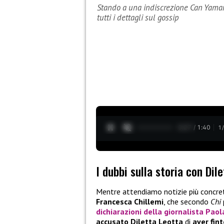
Stando a una indiscrezione Can Yaman 
tutti i dettagli sul gossip
0:28 / 1:40
1
I dubbi sulla storia con Dil
Mentre attendiamo notizie più concret
Francesca Chillemi
, che secondo
Chi
dichiarazioni della giornalista
Paola
accusato
Diletta Leotta
di
aver fint