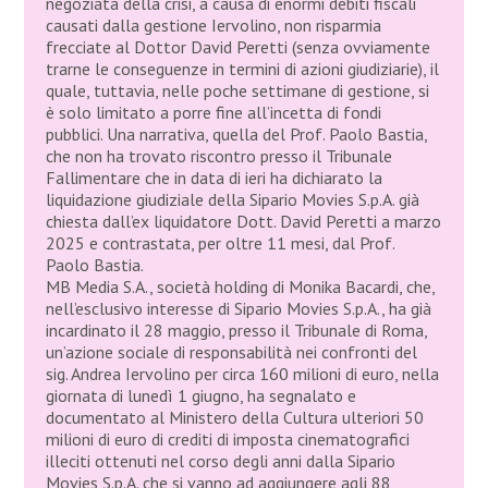
negoziata della crisi, a causa di enormi debiti fiscali
causati dalla gestione Iervolino, non risparmia
frecciate al Dottor David Peretti (senza ovviamente
trarne le conseguenze in termini di azioni giudiziarie), il
quale, tuttavia, nelle poche settimane di gestione, si
è solo limitato a porre fine all’incetta di fondi
pubblici. Una narrativa, quella del Prof. Paolo Bastia,
che non ha trovato riscontro presso il Tribunale
Fallimentare che in data di ieri ha dichiarato la
liquidazione giudiziale della Sipario Movies S.p.A. già
chiesta dall’ex liquidatore Dott. David Peretti a marzo
2025 e contrastata, per oltre 11 mesi, dal Prof.
Paolo Bastia.
MB Media S.A., società holding di Monika Bacardi, che,
nell’esclusivo interesse di Sipario Movies S.p.A., ha già
incardinato il 28 maggio, presso il Tribunale di Roma,
un’azione sociale di responsabilità nei confronti del
sig. Andrea Iervolino per circa 160 milioni di euro, nella
giornata di lunedì 1 giugno, ha segnalato e
documentato al Ministero della Cultura ulteriori 50
milioni di euro di crediti di imposta cinematografici
illeciti ottenuti nel corso degli anni dalla Sipario
Movies S.p.A. che si vanno ad aggiungere agli 88