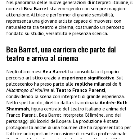
Nel panorama delle nuove generazioni di interpreti italiane, il
nome di
Bea
Barret
sta emergendo con sempre maggiore
attenzione. Attrice e performer di grande sensibilità,
rappresenta una giovane artista capace di muoversi con
naturalezza tra teatro e cinema, costruendo un percorso
fondato su studio, versatilità e presenza scenica.
Bea Barret, una carriera che parte dal
teatro e arriva al cinema
Negli ultimi mesi
Bea
Barret
ha consolidato il proprio
percorso artistico grazie a
esperienze
significative
. Sul
palcoscenico ha preso parte alle
repliche
milanesi de
Il
Misantropo di Molière
al
Teatro
Franco
Parenti
,
condividendo la scena con interpreti di grande esperienza.
Nello spettacolo, diretto dalla straordinaria
Andrée Ruth
Shammah
, figura centrale del teatro italiano e anima del
Franco Parenti, Bea Barret interpreta Célimène, uno dei
personaggi più iconici dell’opera. La produzione è stata
protagonista anche di una tournée che ha rappresentato per
l’attrice un’importante occasione di crescita professionale.