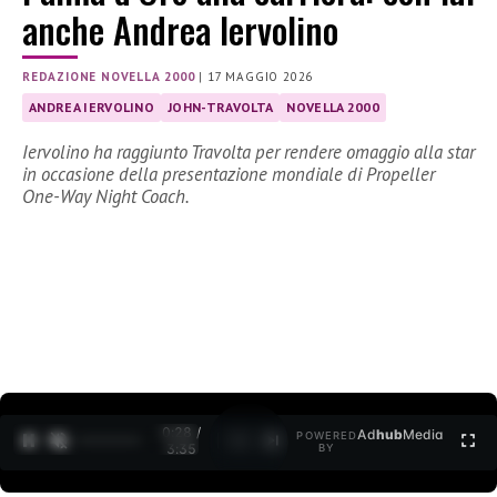
anche Andrea Iervolino
REDAZIONE NOVELLA 2000
|
17 MAGGIO 2026
ANDREA IERVOLINO
JOHN-TRAVOLTA
NOVELLA 2000
Iervolino ha raggiunto Travolta per rendere omaggio alla star
in occasione della presentazione mondiale di Propeller
One-Way Night Coach.
0:29 /
Ad
hub
Media
POWERED
1
/
2
3:35
BY