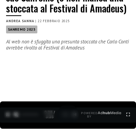
stoccata al Festival di Amadeus)
ANDREA SANNA
|
22 FEBBRAIO 2025
SANREMO 2025
Al web non è sfuggita una presunta stoccata che Carlo Conti
avrebbe rivolto al Festival di Amadeus
0:30 /
Ad
hub
Media
POWERED
1
/
2
3:35
BY