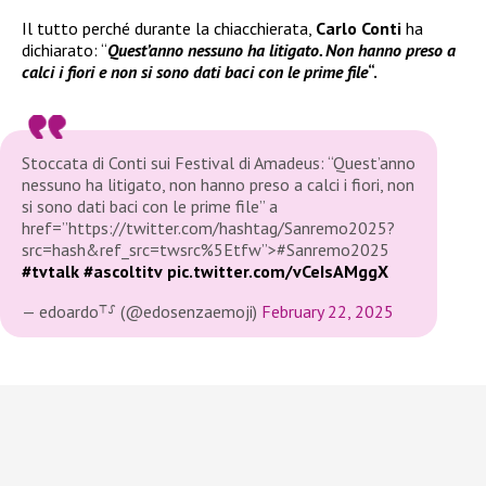
Il tutto perché durante la chiacchierata,
Carlo Conti
ha
dichiarato: “
Quest’anno nessuno ha litigato. Non hanno preso a
calci i fiori e non si sono dati baci con le prime file
“.
Stoccata di Conti sui Festival di Amadeus: “Quest’anno
nessuno ha litigato, non hanno preso a calci i fiori, non
si sono dati baci con le prime file” a
href=”https://twitter.com/hashtag/Sanremo2025?
src=hash&ref_src=twsrc%5Etfw”>#Sanremo2025
#tvtalk
#ascoltitv
pic.twitter.com/vCeIsAMggX
— edoardo⸆⸉ (@edosenzaemoji)
February 22, 2025