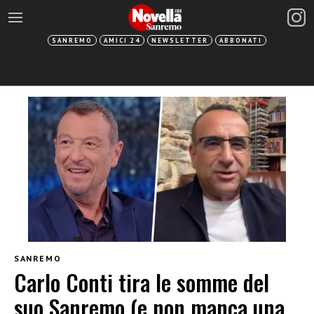
SANREMO
AMICI 24
NEWSLETTER
ABBONATI
SANREMO
Carlo Conti tira le somme del
suo Sanremo (e non manca una