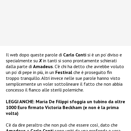
Il web dopo queste parole di
Carlo Conti
si è un po’ diviso e
specialmente su
X
in tanti si sono prontamente schierati
dalla parte di
Amadeus
. C’è chi ha detto che avrebbe voluto
un po’ di pepe in più, in un
Festival
che è proseguito fin
troppo tranquillo. Altri invece nelle sue parole hanno visto
semplicemente un voler sottolineare il fatto che non abbia
concesso il fianco alle sterili polemiche.
LEGGI ANCHE:
Maria De Filippi sfoggia un tubino da oltre
1000 Euro firmato Victoria Beckham (e non è la prima
volta)
C’è da dire peraltro che non può che essere così, dato che
Amadeus
e
Carlo Conti
sono uniti da una profonda e vera