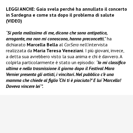
LEGGI ANCHE:
Gaia svela perché ha annullato il concerto
in Sardegna e come sta dopo il problema di salute
(VIDEO)
“
Si parla malissimo di me, dicono che sono antipatica,
arrogante, ma non mi conoscono, hanno preconcetti
,”
ha
dichiarato
Marcella Bella
al
CorSera
nell’intervista
realizzata da
Maria Teresa Veneziani
.
I più giovani, invece,
a detta sua avrebbero visto la sua anima e chi è davvero. A
colpirla particolarmente è stato un episodio:
“
Io mi classifico
ultima e nella trasmissione il giorno dopo il Festival Mara
Vernier presenta gli artisti, i vincitori. Nel pubblico c’è una
mamma che chiede al figlio ‘Chi ti è piaciuto?’ E lui ‘Marcella!
Doveva vincere lei
‘
”.