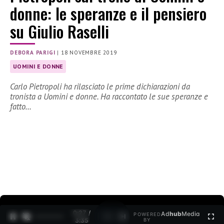
donne: le speranze e il pensiero
su Giulio Raselli
DEBORA PARIGI
|
18 NOVEMBRE 2019
UOMINI E DONNE
Carlo Pietropoli ha rilasciato le prime dichiarazioni da
tronista a Uomini e donne. Ha raccontato le sue speranze e
fatto…
0:27 /
Ad
hub
Media
POWERED
1
/
2
3:35
BY