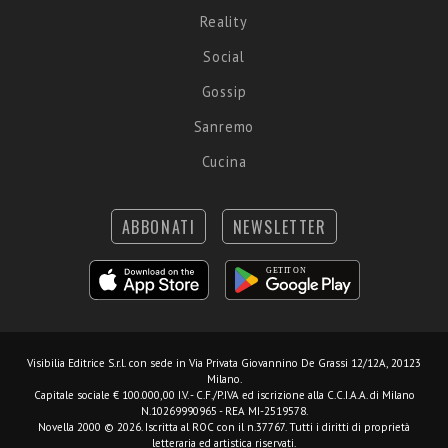
Reality
Social
Gossip
Sanremo
Cucina
ABBONATI
NEWSLETTER
Visibilia Editrice S.r.l.
con sede in Via Privata Giovannino De Grassi 12/12A, 20123
Milano.
Capitale sociale € 100.000,00 I.V. - C.F./P.IVA ed iscrizione alla C.C.I.A.A. di Milano
N.10269990965 - REA MI-2519578.
Novella 2000 © 2026. Iscritta al ROC con il n.37767. Tutti i diritti di proprietà
letteraria ed artistica riservati.