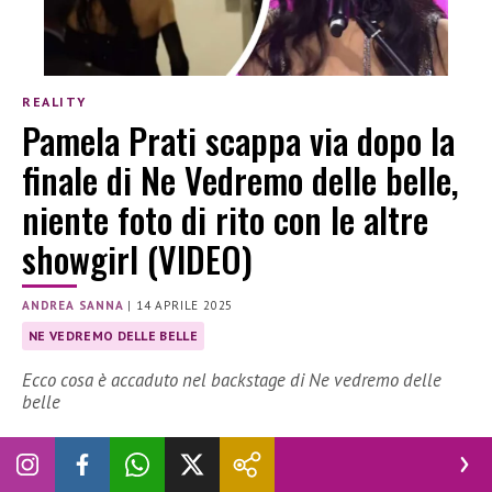
REALITY
Pamela Prati scappa via dopo la
finale di Ne Vedremo delle belle,
niente foto di rito con le altre
showgirl (VIDEO)
ANDREA SANNA
|
14 APRILE 2025
NE VEDREMO DELLE BELLE
Ecco cosa è accaduto nel backstage di Ne vedremo delle
belle
Dopo la finale di
Ne vedremo delle belle
,
Pamela Prati
è
scappata via nel dietro le quinte, tanto da saltare anche la
foto di rito con le altre showgirl. Ma cosa è accaduto?