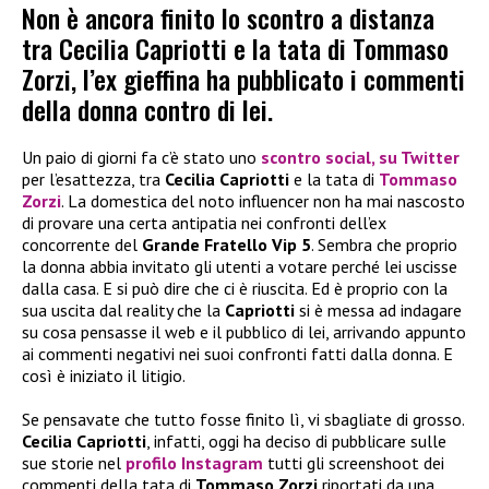
Non è ancora finito lo scontro a distanza
tra Cecilia Capriotti e la tata di Tommaso
Zorzi, l’ex gieffina ha pubblicato i commenti
della donna contro di lei.
Un paio di giorni fa c’è stato uno
scontro social, su Twitter
per l’esattezza, tra
Cecilia Capriotti
e la tata di
Tommaso
Zorzi
. La domestica del noto influencer non ha mai nascosto
di provare una certa antipatia nei confronti dell’ex
concorrente del
Grande Fratello Vip 5
. Sembra che proprio
la donna abbia invitato gli utenti a votare perché lei uscisse
dalla casa. E si può dire che ci è riuscita. Ed è proprio con la
sua uscita dal reality che la
Capriotti
si è messa ad indagare
su cosa pensasse il web e il pubblico di lei, arrivando appunto
ai commenti negativi nei suoi confronti fatti dalla donna. E
così è iniziato il litigio.
Se pensavate che tutto fosse finito lì, vi sbagliate di grosso.
Cecilia Capriotti
, infatti, oggi ha deciso di pubblicare sulle
sue storie nel
profilo Instagram
tutti gli screenshoot dei
commenti della tata di
Tommaso Zorzi
riportati da una