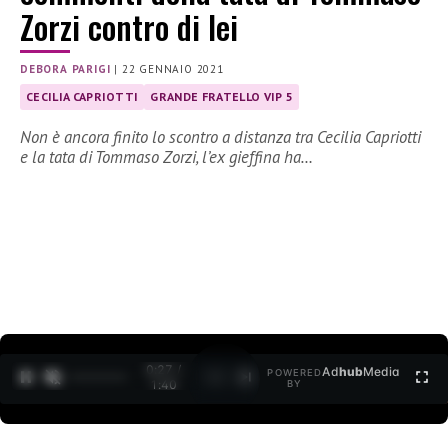
Zorzi contro di lei
DEBORA PARIGI
|
22 GENNAIO 2021
CECILIA CAPRIOTTI
GRANDE FRATELLO VIP 5
Non è ancora finito lo scontro a distanza tra Cecilia Capriotti
e la tata di Tommaso Zorzi, l’ex gieffina ha…
0:28 /
Ad
hub
Media
POWERED
1
/
2
1:40
BY