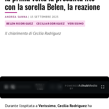
con la sorella Belen, la reazione
ANDREA SANNA
|
15 SETTEMBRE 2025
BELEN RODRIGUEZ
CECILIA RODRIGUEZ
VERISSIMO
Il chiarimento di Cecilia Rodriguez
0:15 /
Ad
hub
Media
POWERED
1
/
2
1:40
BY
Durante l’ospitata a
Verissimo
,
Cecilia Rodriguez
ha