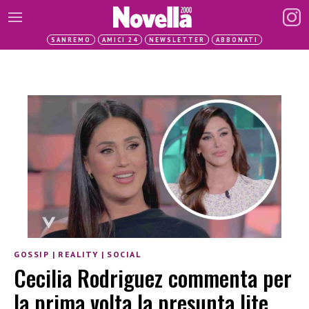
SANREMO
AMICI 24
NEWSLETTER
ABBONATI
GOSSIP
|
REALITY
|
SOCIAL
Cecilia Rodriguez commenta per
la prima volta la presunta lite