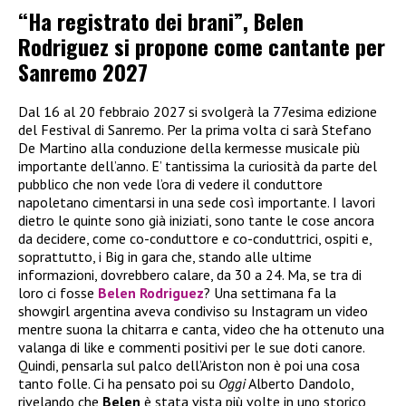
“Ha registrato dei brani”, Belen
Rodriguez si propone come cantante per
Sanremo 2027
Dal 16 al 20 febbraio 2027 si svolgerà la 77esima edizione
del Festival di Sanremo. Per la prima volta ci sarà Stefano
De Martino alla conduzione della kermesse musicale più
importante dell’anno. E’ tantissima la curiosità da parte del
pubblico che non vede l’ora di vedere il conduttore
napoletano cimentarsi in una sede così importante. I lavori
dietro le quinte sono già iniziati, sono tante le cose ancora
da decidere, come co-conduttore e co-conduttrici, ospiti e,
soprattutto, i Big in gara che, stando alle ultime
informazioni, dovrebbero calare, da 30 a 24. Ma, se tra di
loro ci fosse
Belen Rodriguez
? Una settimana fa la
showgirl argentina aveva condiviso su Instagram un video
mentre suona la chitarra e canta, video che ha ottenuto una
valanga di like e commenti positivi per le sue doti canore.
Quindi, pensarla sul palco dell’Ariston non è poi una cosa
tanto folle. Ci ha pensato poi su
Oggi
Alberto Dandolo,
rivelando che
Belen
è stata vista più volte in uno storico