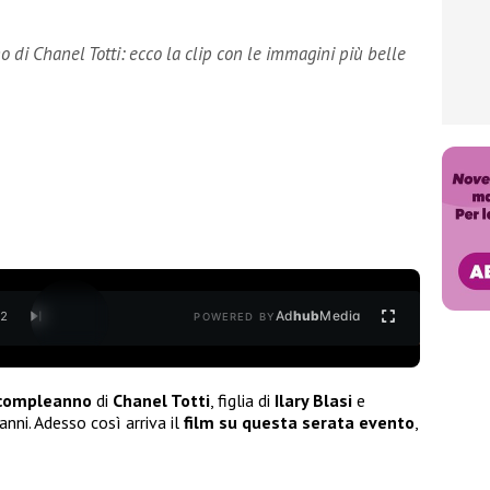
o di Chanel Totti: ecco la clip con le immagini più belle
Ad
hub
Media
/
2
POWERED BY
 compleanno
di
Chanel Totti
, figlia di
Ilary Blasi
e
nni. Adesso così arriva il
film su questa serata evento
,