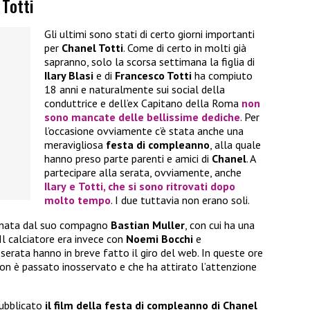
 Totti
Gli ultimi sono stati di certo giorni importanti
per
Chanel Totti
. Come di certo in molti già
sapranno, solo la scorsa settimana la figlia di
Ilary Blasi
e di
Francesco Totti
ha compiuto
18 anni e naturalmente sui social della
conduttrice e dell’ex Capitano della Roma
non
sono mancate delle bellissime dediche
. Per
l’occasione ovviamente c’è stata anche una
meravigliosa
festa di compleanno
, alla quale
hanno preso parte parenti e amici di
Chanel
. A
partecipare alla serata, ovviamente, anche
Ilary
e
Totti
, che si sono ritrovati dopo
molto tempo
. I due tuttavia non erano soli.
agnata dal suo compagno
Bastian Muller
, con cui ha una
 Il calciatore era invece con
Noemi Bocchi
e
 serata hanno in breve fatto il giro del web. In queste ore
n è passato inosservato e che ha attirato l’attenzione
pubblicato
il film della festa di compleanno di Chanel