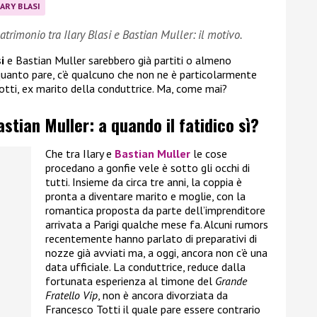
LARY BLASI
trimonio tra Ilary Blasi e Bastian Muller: il motivo.
i
e Bastian Muller sarebbero già partiti o almeno
quanto pare, c’è qualcuno che non ne è particolarmente
otti, ex marito della conduttrice. Ma, come mai?
astian Muller: a quando il fatidico sì?
Che tra Ilary e
Bastian Muller
le cose
procedano a gonfie vele è sotto gli occhi di
tutti. Insieme da circa tre anni, la coppia è
pronta a diventare marito e moglie, con la
romantica proposta da parte dell’imprenditore
arrivata a Parigi qualche mese fa. Alcuni rumors
recentemente hanno parlato di preparativi di
nozze già avviati ma, a oggi, ancora non c’è una
data ufficiale. La conduttrice, reduce dalla
fortunata esperienza al timone del
Grande
Fratello Vip
, non è ancora divorziata da
Francesco Totti il quale pare essere contrario