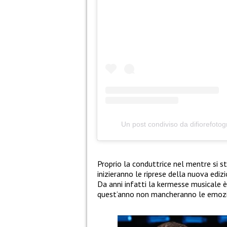
Un post condiviso da difiorefotog
Proprio la conduttrice nel mentre si s
inizieranno le riprese della nuova ediz
Da anni infatti la kermesse musicale è 
quest’anno non mancheranno le emozi