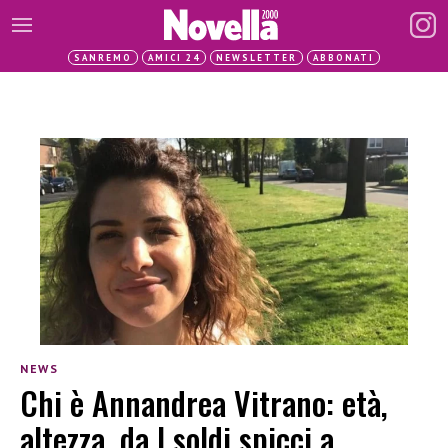
SANREMO
AMICI 24
NEWSLETTER
ABBONATI
NEWS
Chi è Annandrea Vitrano: età,
altezza, da I soldi spicci a