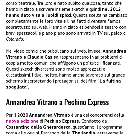
corso teatrale. Tra loro è nato subito qualcosa, tanto che
hanno iniziato a scrivere insieme sketch e quindi
nel 2012
hanno dato vita a I soldi spicci
. Questa scelta ha cambiato
completamente le loro vite e li ha fatti diventare famosi,
soprattutto sul web. Hanno iniziato esibendosi a teatro con
brevi spettacoli e piano piano sono arrivati in TV sul palco di
Colorado
.
Nei video comici che pubblicano sul web, invece,
Annandrea
Vitrano e Claudio Casisa
rappresentano i vari problemi di
coppia molto comuni che affligono un po’ tutti i fidanzati.
Questi sketch divertenti sono molto apprezzati e
cliccatissimi. I due, inoltre, hanno anche lavorato sul grande
schermo interpretando i protagonisti del film
“La fuitina
sbagliata”.
Annandrea Vitrano a Pechino Express
Per il
2020 Annandrea Vitrano
è una dei concorrenti della
nuova edizione
di
Pechino Express.
Condotto da
Costantino della Gherardesca
, quest’anno il programma
torna alle origini. Partendo dalla
Thailandia
, attraversa la