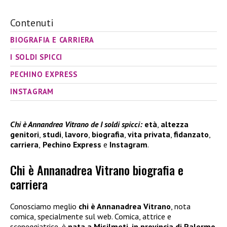
Contenuti
BIOGRAFIA E CARRIERA
I SOLDI SPICCI
PECHINO EXPRESS
INSTAGRAM
Chi è Annandrea Vitrano de I soldi spicci:
età
,
altezza
genitori
,
studi
,
lavoro
,
biografia
,
vita privata
,
fidanzato
,
carriera
,
Pechino Express
e
Instagram
.
Chi è Annanadrea Vitrano biografia e
carriera
Conosciamo meglio
chi è Annanadrea Vitrano
, nota
comica, specialmente sul web. Comica, attrice e
sceneggiatrice, è
nata a Misilmeti, in provincia di Palermo,