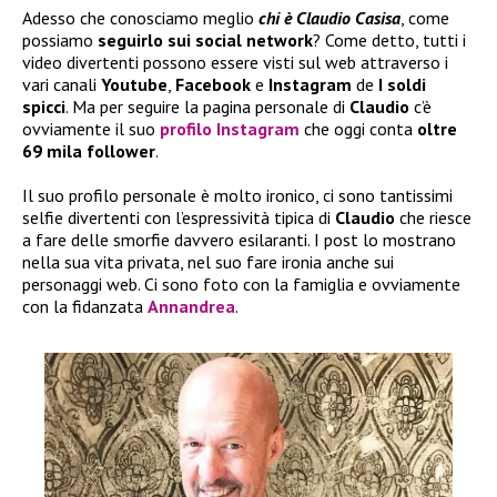
Adesso che conosciamo meglio
chi è Claudio Casisa
, come
possiamo
seguirlo sui social network
? Come detto, tutti i
video divertenti possono essere visti sul web attraverso i
vari canali
Youtube
,
Facebook
e
Instagram
de
I soldi
spicci
. Ma per seguire la pagina personale di
Claudio
c’è
ovviamente il suo
profilo Instagram
che oggi conta
oltre
69 mila follower
.
Il suo profilo personale è molto ironico, ci sono tantissimi
selfie divertenti con l’espressività tipica di
Claudio
che riesce
a fare delle smorfie davvero esilaranti. I post lo mostrano
nella sua vita privata, nel suo fare ironia anche sui
personaggi web. Ci sono foto con la famiglia e ovviamente
con la fidanzata
Annandrea
.