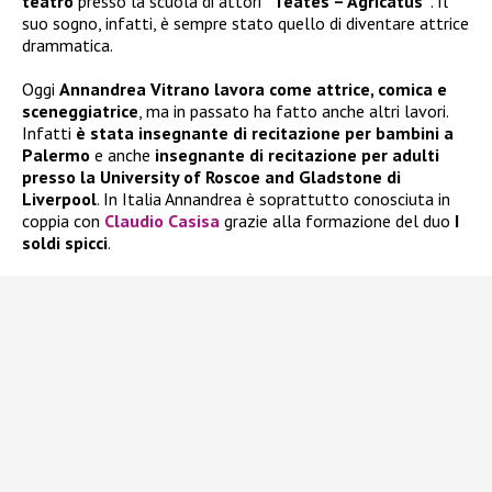
teatro
presso la scuola di attori
“Teatès – Agricatus”
. Il
suo sogno, infatti, è sempre stato quello di diventare attrice
drammatica.
Oggi
Annandrea Vitrano
lavora come attrice, comica e
sceneggiatrice
, ma in passato ha fatto anche altri lavori.
Infatti
è stata insegnante di recitazione per bambini a
Palermo
e anche
insegnante di recitazione per adulti
presso la University of Roscoe and Gladstone di
Liverpool
. In Italia Annandrea è soprattutto conosciuta in
coppia con
Claudio Casisa
grazie alla formazione del duo
I
soldi spicci
.