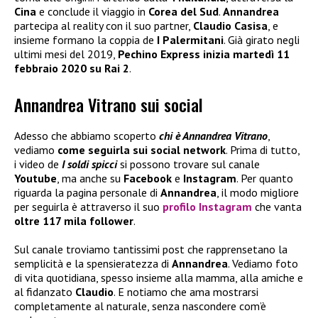
Cina
e conclude il viaggio in
Corea del Sud
.
Annandrea
partecipa al reality con il suo partner,
Claudio Casisa
, e
insieme formano la coppia de
I Palermitani
. Già girato negli
ultimi mesi del 2019,
Pechino Express inizia martedì 11
febbraio 2020 su Rai 2
.
Annandrea Vitrano sui social
Adesso che abbiamo scoperto
chi è Annandrea Vitrano
,
vediamo
come seguirla sui social network
. Prima di tutto,
i video de
I soldi spicci
si possono trovare sul canale
Youtube
, ma anche su
Facebook
e
Instagram
. Per quanto
riguarda la pagina personale di
Annandrea
, il modo migliore
per seguirla è attraverso il suo
profilo Instagram
che vanta
oltre 117 mila follower
.
Sul canale troviamo tantissimi post che rapprensetano la
semplicità e la spensieratezza di
Annandrea
. Vediamo foto
di vita quotidiana, spesso insieme alla mamma, alla amiche e
al fidanzato
Claudio
. E notiamo che ama mostrarsi
completamente al naturale, senza nascondere com’è