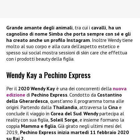
Grande amante degli animali
, tra cui i
cavalli
,
ha un
cagnolino di nome Simba che porta sempre con sé e gli
ha creato anche un profilo Instagram
. Inoltre Wendy tiene
molto al suo corpo e alla cura dell’aspetto estetico e
spesso sui social mostra sessioni di skin care che effettua
con i prodotti beauty della figlia.
Wendy Kay a Pechino Express
Per il
2020 Wendy Kay
è una dei concorrenti della
nuova
edizione
di
Pechino Express
. Condotto da
Costantino
della Gherardesca
, quest’anno il programma torna alle
origini. Partendo dalla
Thailandia
, attraversa la
Cina
e
conclude il viaggio in
Corea del Sud
.
Wendy
partecipa al
reality con sua figlia,
Soleil Sorge
, e insieme formano la
coppia
Mamma e figlia
. Già girato negli ultimi mesi del
2019,
Pechino Express inizia martedì 11 febbraio 2020
su Rai 2.