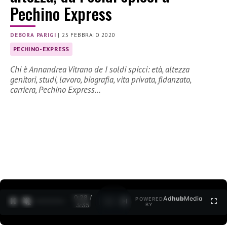
Pechino Express
DEBORA PARIGI
|
25 FEBBRAIO 2020
PECHINO-EXPRESS
Chi è Annandrea Vitrano de I soldi spicci: età, altezza
genitori, studi, lavoro, biografia, vita privata, fidanzato,
carriera, Pechino Express…
0:30 /
Ad
hub
Media
POWERED
1
/
2
3:35
BY