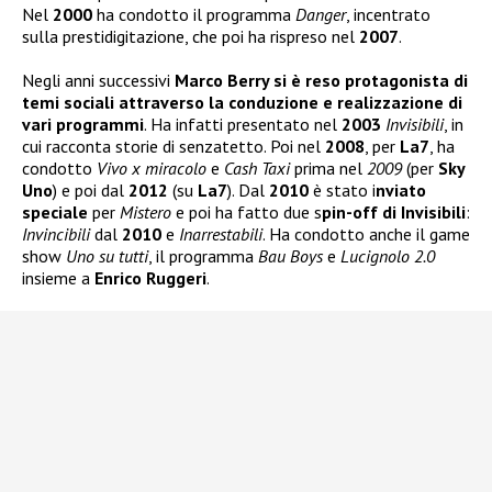
Nel
2000
ha condotto il programma
Danger
, incentrato
sulla prestidigitazione, che poi ha rispreso nel
2007
.
Negli anni successivi
Marco Berry si è reso protagonista di
temi sociali attraverso la conduzione e realizzazione di
vari programmi
. Ha infatti presentato nel
2003
Invisibili
, in
cui racconta storie di senzatetto. Poi nel
2008
, per
La7
, ha
condotto
Vivo x miracolo
e
Cash Taxi
prima nel
2009
(per
Sky
Uno
) e poi dal
2012
(su
La7
). Dal
2010
è stato i
nviato
speciale
per
Mistero
e poi ha fatto due s
pin-off di Invisibili
:
Invincibili
dal
2010
e
Inarrestabili
. Ha condotto anche il game
show
Uno su tutti
, il programma
Bau Boys
e
Lucignolo 2.0
insieme a
Enrico Ruggeri
.