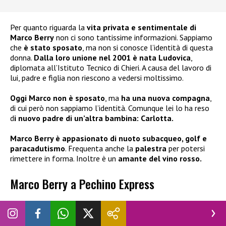
Per quanto riguarda la
vita privata e sentimentale di
Marco Berry
non ci sono tantissime informazioni. Sappiamo
che
è stato sposato
, ma non si conosce l’identità di questa
donna.
Dalla loro unione nel 2001 è nata Ludovica
,
diplomata all’Istituto Tecnico di Chieri. A causa del lavoro di
lui, padre e figlia non riescono a vedersi moltissimo.
Oggi Marco non è sposato
, ma
ha una nuova compagna
,
di cui però non sappiamo l’identità. Comunque lei lo ha reso
d
i nuovo padre di un’altra bambina: Carlotta.
Marco Berry è appasionato di nuoto subacqueo, golf e
paracadutismo
. Frequenta anche la
palestra
per potersi
rimettere in forma. Inoltre è un
amante del vino rosso.
Marco Berry a Pechino Express
Per il
2020 Marco Berry
è uno dei concorrenti della
nuova
edizione
di
Pechino Express
. Condotto da
Costantino