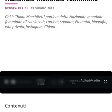
DEBORA PARIGI
|
29 GIUGNO 2019
Chi è Chiara Marchitelli portiere della Nazionale mondiale
femminile di calcio: età, carriera, squadre, Florentia, biografia,
vita privata, Instagram. Chiara…
0:06 /
Ad
hub
Media
POWERED
1
/
2
3:35
BY
Contenuti