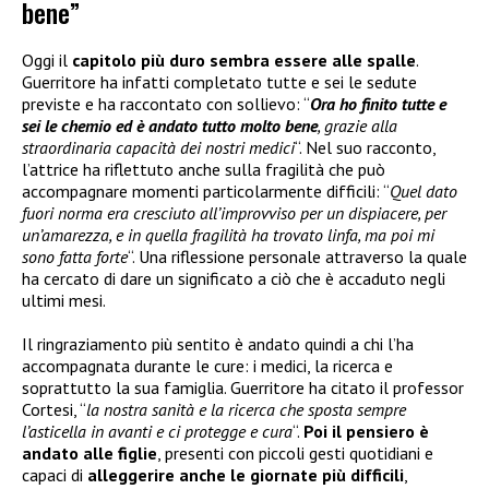
bene”
Oggi il
capitolo più duro sembra essere alle spalle
.
Guerritore ha infatti completato tutte e sei le sedute
previste e ha raccontato con sollievo: “
Ora ho finito tutte e
sei le chemio ed è andato tutto molto bene
, grazie alla
straordinaria capacità dei nostri medici
“. Nel suo racconto,
l’attrice ha riflettuto anche sulla fragilità che può
accompagnare momenti particolarmente difficili: “
Quel dato
fuori norma era cresciuto all’improvviso per un dispiacere, per
un’amarezza, e in quella fragilità ha trovato linfa, ma poi mi
sono fatta forte
“. Una riflessione personale attraverso la quale
ha cercato di dare un significato a ciò che è accaduto negli
ultimi mesi.
Il ringraziamento più sentito è andato quindi a chi l’ha
accompagnata durante le cure: i medici, la ricerca e
soprattutto la sua famiglia. Guerritore ha citato il professor
Cortesi, “
la nostra sanità e la ricerca che sposta sempre
l’asticella in avanti e ci protegge e cura
“.
Poi il pensiero è
andato alle figlie
, presenti con piccoli gesti quotidiani e
capaci di
alleggerire anche le giornate più difficili
,