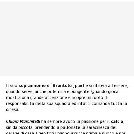
Il suo
soprannome è “Brontolo
“, poiché si ritrova ad essere,
quando serve, anche polemica e pungente. Quando gioca
mostra una grande attenzione e ricopre un ruolo di
responsabilità della sua squadra ed infatti comanda tutta la
difesa.
Chiara Marchitelli
ha sempre avuto la passione per il
calcio
,
sin da piccola, prendendo a pallonate la saracinesca del
garage di casa. I genitori l’hanno iscritta prima a nuoto e poi