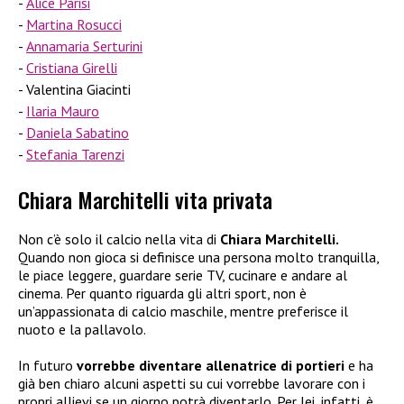
Alice Parisi
Martina Rosucci
Annamaria Serturini
Cristiana Girelli
Valentina Giacinti
Ilaria Mauro
Daniela Sabatino
Stefania Tarenzi
Chiara Marchitelli vita privata
Non c’è solo il calcio nella vita di
Chiara Marchitelli.
Quando non gioca si definisce una persona molto tranquilla,
le piace leggere, guardare serie TV, cucinare e andare al
cinema. Per quanto riguarda gli altri sport, non è
un’appassionata di calcio maschile, mentre preferisce il
nuoto e la pallavolo.
In futuro
vorrebbe diventare allenatrice di portieri
e ha
già ben chiaro alcuni aspetti su cui vorrebbe lavorare con i
propri allievi se un giorno potrà diventarlo. Per lei, infatti, è