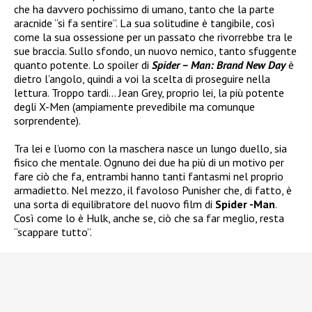
che ha davvero pochissimo di umano, tanto che la parte
aracnide “si fa sentire”. La sua solitudine è tangibile, così
come la sua ossessione per un passato che rivorrebbe tra le
sue braccia. Sullo sfondo, un nuovo nemico, tanto sfuggente
quanto potente. Lo spoiler di
Spider – Man: Brand New Day
è
dietro l’angolo, quindi a voi la scelta di proseguire nella
lettura. Troppo tardi… Jean Grey, proprio lei, la più potente
degli X-Men (ampiamente prevedibile ma comunque
sorprendente).
Tra lei e l’uomo con la maschera nasce un lungo duello, sia
fisico che mentale. Ognuno dei due ha più di un motivo per
fare ciò che fa, entrambi hanno tanti fantasmi nel proprio
armadietto. Nel mezzo, il favoloso Punisher che, di fatto, è
una sorta di equilibratore del nuovo film di
Spider -Man
.
Così come lo è Hulk, anche se, ciò che sa far meglio, resta
“scappare tutto”.