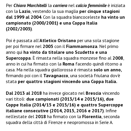
Per
Chiara Marchitelli
la
carriera
nel
calcio femminile
è iniziata
con la
Lazio
, vestendo la sua maglia
per cinque stagioni
dal 1999 al 2004
. Con la squadra biancoceleste
ha vinto un
campionato (2000/2001) e una Coppa Italia
(2002/2003)
.
Poi è passata all’
Atletico Oristano
per una sola stagione
per poi firmare nel
2005
con il
Fiammamonza
. Nel primo
anno qui
ha vinto da titolare uno Scudetto e una
Supercoppa
. È rimasta nella squadra monzese fino al
2008
,
anno in cui ha firmato con la
Roma
facendo quindi ritorno a
casa. Ma nella squadra giallorossa è rimasta
solo un anno,
firmando poi con il
Tavagnacco
, una società friulana dov’è
stata
per quattro stagioni vincendo una Coppa Italia.
Dal 2013 al 2018
ha invece giocato nel
Brescia
vincendo
vari titoli:
due campionati (2013/14 e 2015/16), due
Coppe Italia (2014/15 e 2015/16) e quattro Supercoppe
italiane consecutive (2014, 2015, 2016 e 2017)
. Infine
nell’estate del
2018
ha firmato con la
Florentia
, seconda
squadra della città di Firenze e neopromossa in Serie A.