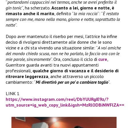
“
portandomi cappuccini nei termos, anche se avrei preferito il
gin tonic
“, ha scherzato.
Accanto a lei, giorno e notte, è
rimasto anche il marito
, definito “
la mia roccia
“: “
È restato
sempre con me, mano nella mano, giorno e notte, soprattutto la
notte
“.
Dopo aver mantenuto il riserbo per mesi, l’attrice ha infine
deciso di rivolgersi direttamente alle donne che le sono
vicine e a chi sta vivendo una situazione simile: “
A voi amiche
del mondo chiedo scusa, non ne ho parlato, lo faccio ora con le
mie parole, sinceramente
“. Ora, concluso il ciclo di
cure
,
Guerritore guarda avanti tra nuovi appuntamenti
professionali,
qualche giorno di vacanza e il desiderio di
ritrovare leggerezza
, anche attraverso un piccolo
cambiamento: “
Mi divertirò per un po’ a cambiare taglio
“.
LINK 1
https://www.instagram.com/reel/DbYUURgIE9z/?
utm_source=ig_web_copy_link&igsh=MzRlODBiNWFlZA==