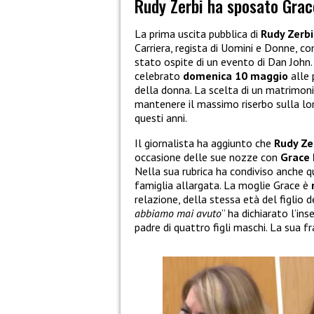
Rudy Zerbi ha sposato Grac
La prima uscita pubblica di
Rudy Zerb
Carriera, regista di Uomini e Donne, c
stato ospite di un evento di Dan John.
celebrato
domenica 10 maggio
alle 
della donna. La scelta di un matrimoni
mantenere il massimo riserbo sulla lor
questi anni.
Il giornalista ha aggiunto che
Rudy Ze
occasione delle sue nozze con
Grace 
Nella sua rubrica ha condiviso anche 
famiglia allargata. La moglie Grace è
relazione, della stessa età del figlio d
abbiamo mai avuto
” ha dichiarato l’ins
padre di quattro figli maschi. La sua f