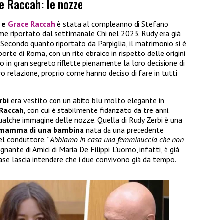
e Raccah: le nozze
i e
Grace Raccah
è stata al compleanno di Stefano
ome riportato dal settimanale Chi nel 2023. Rudy era già
 Secondo quanto riportato da Parpiglia, il matrimonio si è
porte di Roma, con un rito ebraico in rispetto delle origini
o in gran segreto riflette pienamente la loro decisione di
o relazione, proprio come hanno deciso di fare in tutti
rbi
era vestito con un abito blu molto elegante in
Raccah
, con cui è stabilmente fidanzato da tre anni.
qualche immagine delle nozze. Quella di Rudy Zerbi è una
mamma di una bambina
nata da una precedente
el conduttore. “
Abbiamo in casa una femminuccia che non
egnante di Amici di Maria De Filippi. L’uomo, infatti, è già
rase lascia intendere che i due convivono già da tempo.