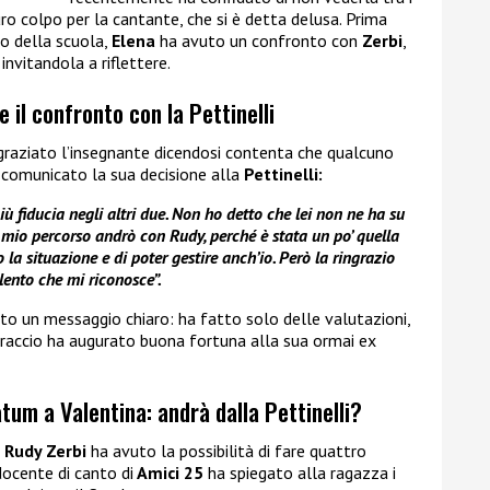
uro colpo per la cantante, che si è detta delusa. Prima
no della scuola,
Elena
ha avuto un confronto con
Zerbi
,
invitandola a riflettere.
e il confronto con la Pettinelli
graziato l’insegnante dicendosi contenta che qualcuno
ha comunicato la sua decisione alla
Pettinelli:
ù fiducia negli altri due. Non ho detto che lei non ne ha su
 mio percorso andrò con Rudy, perché è stata un po’ quella
la situazione e di poter gestire anch’io. Però la ringrazio
alento che mi riconosce”.
ato un messaggio chiaro: ha fatto solo delle valutazioni,
bbraccio ha augurato buona fortuna alla sua ormai ex
tum a Valentina: andrà dalla Pettinelli?
e
Rudy Zerbi
ha avuto la possibilità di fare quattro
 docente di canto di
Amici 25
ha spiegato alla ragazza i