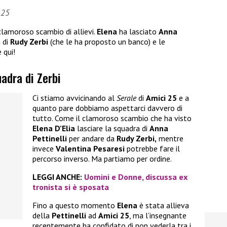
 25
clamoroso scambio di allievi.
Elena
ha lasciato
Anna
a di
Rudy Zerbi
(che le ha proposto un banco) e le
 qui!
uadra di Zerbi
Ci stiamo avvicinando al
Serale
di
Amici 25
e a
quanto pare dobbiamo aspettarci davvero di
tutto. Come il clamoroso scambio che ha visto
Elena D’Elia
lasciare la squadra di
Anna
Pettinelli
per andare da
Rudy Zerbi,
mentre
invece
Valentina
Pesaresi
potrebbe fare il
percorso inverso. Ma partiamo per ordine.
LEGGI ANCHE:
Uomini e Donne, discussa ex
tronista si è sposata
Fino a questo momento
Elena
è stata allieva
della
Pettinelli
ad
Amici 25
, ma l’insegnante
recentemente ha confidato di non vederla tra i