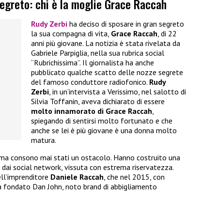
segreto: chi è la moglie Grace Raccah
Rudy Zerbi
ha deciso di sposare in gran segreto
la sua compagna di vita,
Grace Raccah
, di 22
anni più giovane. La notizia è stata rivelata da
Gabriele Parpiglia, nella sua rubrica social
“Rubrichissima”. Il giornalista ha anche
pubblicato qualche scatto delle nozze segrete
del famoso conduttore radiofonico.
Rudy
Zerbi
, in un’intervista a Verissimo, nel salotto di
Silvia Toffanin, aveva dichiarato di essere
molto innamorato di Grace Raccah
,
spiegando di sentirsi molto fortunato e che
anche se lei è più giovane è una donna molto
matura.
a, ma consono mai stati un ostacolo. Hanno costruito una
 e dai social network, vissuta con estrema riservatezza.
ell’imprenditore
Daniele Raccah
, che nel 2015, con
ha fondato Dan John, noto brand di abbigliamento