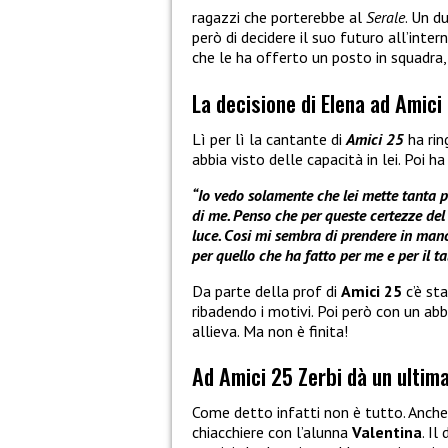
ragazzi che porterebbe al
Serale
. Un d
però di decidere il suo futuro all’inter
che le ha offerto un posto in squadra, 
La decisione di Elena ad Amici 
Lì per lì la cantante di
Amici 25
ha rin
abbia visto delle capacità in lei. Poi 
“Io vedo solamente che lei mette tanta pi
di me. Penso che per queste certezze del
luce. Cosi mi sembra di prendere in mano 
per quello che ha fatto per me e per il t
Da parte della prof di
Amici 25
c’è st
ribadendo i motivi. Poi però con un a
allieva. Ma non è finita!
Ad Amici 25 Zerbi dà un ultima
Come detto infatti non è tutto. Anch
chiacchiere con l’alunna
Valentina
. Il