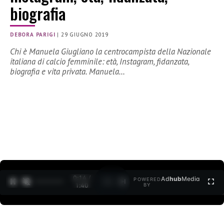
biografia
DEBORA PARIGI
|
29 GIUGNO 2019
Chi è Manuela Giugliano la centrocampista della Nazionale
italiana di calcio femminile: età, Instagram, fidanzata,
biografia e vita privata. Manuela…
0:15 /
Ad
hub
Media
POWERED
1
/
2
1:40
BY