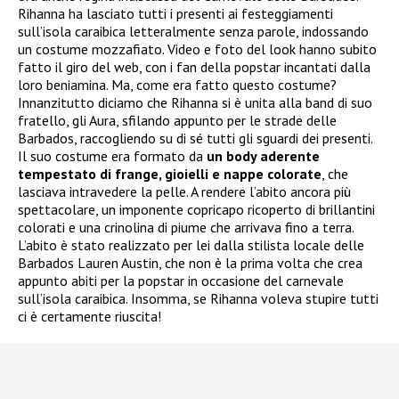
Rihanna ha lasciato tutti i presenti ai festeggiamenti
sull’isola caraibica letteralmente senza parole, indossando
un costume mozzafiato. Video e foto del look hanno subito
fatto il giro del web, con i fan della popstar incantati dalla
loro beniamina. Ma, come era fatto questo costume?
Innanzitutto diciamo che Rihanna si è unita alla band di suo
fratello, gli Aura, sfilando appunto per le strade delle
Barbados, raccogliendo su di sé tutti gli sguardi dei presenti.
Il suo costume era formato da
un body aderente
tempestato di frange, gioielli e nappe colorate
, che
lasciava intravedere la pelle. A rendere l’abito ancora più
spettacolare, un imponente copricapo ricoperto di brillantini
colorati e una crinolina di piume che arrivava fino a terra.
L’abito è stato realizzato per lei dalla stilista locale delle
Barbados Lauren Austin, che non è la prima volta che crea
appunto abiti per la popstar in occasione del carnevale
sull’isola caraibica. Insomma, se Rihanna voleva stupire tutti
ci è certamente riuscita!