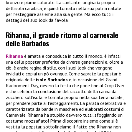
bronzo e piume colorate. La cantante, originaria proprio
dell’isola caraibica, è quindi tornata nella sua patria natale
per festeggiare assieme alla sua gente. Ma ecco tutti i
dettagli del suo look da favola.
Rihanna, il grande ritorno al carnevale
delle Barbados
Rihanna
è amata e conosciuta in tutto il mondo, è infatti
una delle popstar preferite da diverse generazioni e, oltre a
ciò, è anche regina di stile, con i suoi look che vengono
invidiati e copiai un pò ovunque. Come saprete la popstar è
originaria delle
isole Barbados
e, in occasione del Grand
Kadooment Day, ovvero la festa che pone fine al Crop Over
e che celebra la conclusione del raccolto della canna da
zucchero sull’isola, è tornata proprio nella sua terra natale,
per prendere parte ai festeggiamenti. La parata celebrativa è
caratterizzata da bande in maschera ed elaborati costumi di
Carnevale. Rihanna ha stupido davvero tutti, sfoggiando un
costume mozzafiato! Prima di scoprire insieme come si è
vestita la popstar, sottolineiamo il fatto che Rihanna non