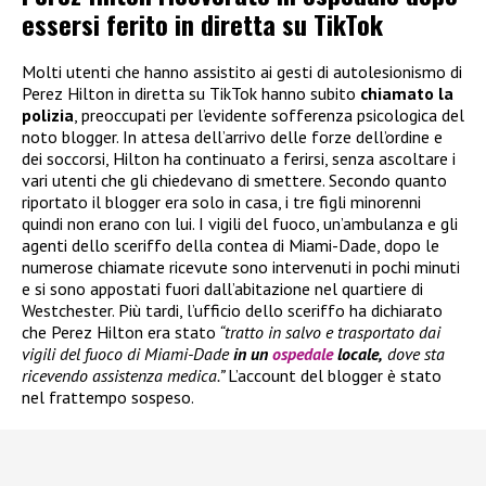
essersi ferito in diretta su TikTok
Molti utenti che hanno assistito ai gesti di autolesionismo di
Perez Hilton in diretta su TikTok hanno subito
chiamato la
polizia
, preoccupati per l’evidente sofferenza psicologica del
noto blogger. In attesa dell’arrivo delle forze dell’ordine e
dei soccorsi, Hilton ha continuato a ferirsi, senza ascoltare i
vari utenti che gli chiedevano di smettere. Secondo quanto
riportato il blogger era solo in casa, i tre figli minorenni
quindi non erano con lui. I vigili del fuoco, un’ambulanza e gli
agenti dello sceriffo della contea di Miami-Dade, dopo le
numerose chiamate ricevute sono intervenuti in pochi minuti
e si sono appostati fuori dall’abitazione nel quartiere di
Westchester. Più tardi, l’ufficio dello sceriffo ha dichiarato
che Perez Hilton era stato
“tratto in salvo e trasportato dai
vigili del fuoco di Miami-Dade
in un
ospedale
locale,
dove sta
ricevendo assistenza medica.”
L’account del blogger è stato
nel frattempo sospeso.