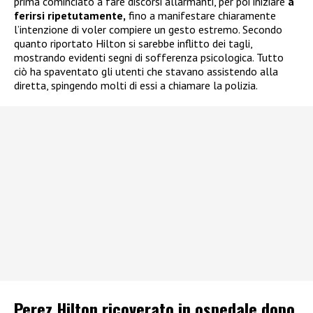
prima cominciato a fare discorsi allarmanti, per poi iniziare
a
ferirsi ripetutamente,
fino a manifestare chiaramente
l’intenzione di voler compiere un gesto estremo. Secondo
quanto riportato Hilton si sarebbe inflitto dei tagli,
mostrando evidenti segni di sofferenza psicologica. Tutto
ciò ha spaventato gli utenti che stavano assistendo alla
diretta, spingendo molti di essi a chiamare la polizia.
Perez Hilton ricoverato in ospedale dopo