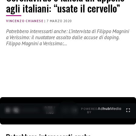
agli italiani: “usate il cervello”
VINCENZO CHIANESE
|
7 MARZO 2020
Potrebbero interessarti anche: L’intervista di Filippo Magnini
a Verissimo: il nuotatore assolto dalle accuse di doping.
Filippo Magnini a Verissimo:…
0:38 /
Ad
hub
Media
POWERED
1
/
2
1:40
BY