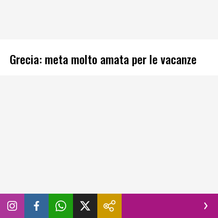
Grecia: meta molto amata per le vacanze
Negli ultimi anni
Milos
è diventata una delle mete più