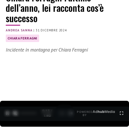
dell’anno, lei racconta cos’è
successo
ANDREA SANNA
|
31 DICEMBRE 2024
CHIARA FERRAGNI
Incidente in montagna per Chiara Ferragni
0:14 /
Ad
hub
Media
POWERED
1
/
2
1:40
BY