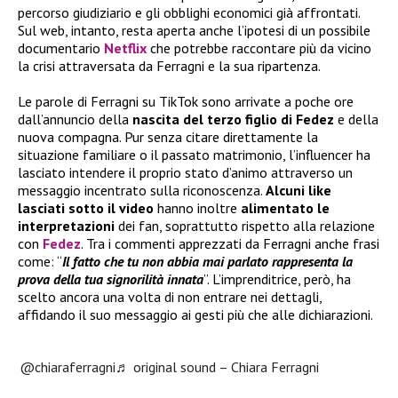
percorso giudiziario e gli obblighi economici già affrontati.
Sul web, intanto, resta aperta anche l’ipotesi di un possibile
documentario
Netflix
che potrebbe raccontare più da vicino
la crisi attraversata da Ferragni e la sua ripartenza.
Le parole di Ferragni su TikTok sono arrivate a poche ore
dall’annuncio della
nascita del terzo figlio di Fedez
e della
nuova compagna. Pur senza citare direttamente la
situazione familiare o il passato matrimonio, l’influencer ha
lasciato intendere il proprio stato d’animo attraverso un
messaggio incentrato sulla riconoscenza.
Alcuni like
lasciati sotto il video
hanno inoltre
alimentato le
interpretazioni
dei fan, soprattutto rispetto alla relazione
con
Fedez
. Tra i commenti apprezzati da Ferragni anche frasi
come: “
Il fatto che tu non abbia mai parlato rappresenta la
prova della tua signorilità innata
”. L’imprenditrice, però, ha
scelto ancora una volta di non entrare nei dettagli,
affidando il suo messaggio ai gesti più che alle dichiarazioni.
@chiaraferragni
♬ original sound – Chiara Ferragni