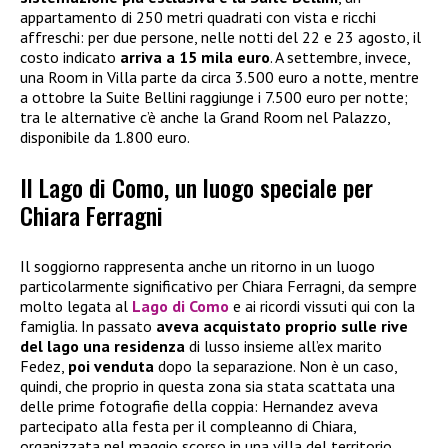
appartamento di 250 metri quadrati con vista e ricchi
affreschi: per due persone, nelle notti del 22 e 23 agosto, il
costo indicato
arriva a 15 mila euro
. A settembre, invece,
una Room in Villa parte da circa 3.500 euro a notte, mentre
a ottobre la Suite Bellini raggiunge i 7.500 euro per notte;
tra le alternative c’è anche la Grand Room nel Palazzo,
disponibile da 1.800 euro.
Il Lago di Como, un luogo speciale per
Chiara Ferragni
Il soggiorno rappresenta anche un ritorno in un luogo
particolarmente significativo per Chiara Ferragni, da sempre
molto legata al
Lago di Como
e ai ricordi vissuti qui con la
famiglia. In passato
aveva acquistato proprio sulle rive
del lago una residenza
di lusso insieme all’ex marito
Fedez,
poi venduta
dopo la separazione. Non è un caso,
quindi, che proprio in questa zona sia stata scattata una
delle prime fotografie della coppia: Hernandez aveva
partecipato alla festa per il compleanno di Chiara,
organizzata nel maggio scorso in una villa del territorio.