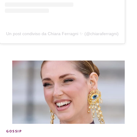
Un post condiviso da Chiara Ferragni ✨ (@chiaraferragni)
GOSSIP