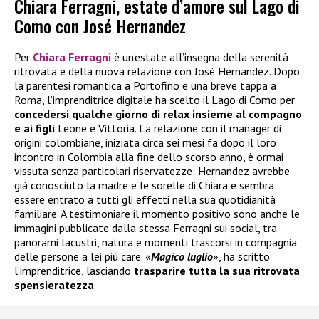
Chiara Ferragni, estate d’amore sul Lago di
Como con José Hernandez
Per
Chiara Ferragni
è un’estate all’insegna della serenità
ritrovata e della nuova relazione con José Hernandez. Dopo
la parentesi romantica a Portofino e una breve tappa a
Roma, l’imprenditrice digitale ha scelto il Lago di Como per
concedersi qualche giorno di relax insieme al compagno
e ai figli
Leone e Vittoria. La relazione con il manager di
origini colombiane, iniziata circa sei mesi fa dopo il loro
incontro in Colombia alla fine dello scorso anno, è ormai
vissuta senza particolari riservatezze: Hernandez avrebbe
già conosciuto la madre e le sorelle di Chiara e sembra
essere entrato a tutti gli effetti nella sua quotidianità
familiare. A testimoniare il momento positivo sono anche le
immagini pubblicate dalla stessa Ferragni sui social, tra
panorami lacustri, natura e momenti trascorsi in compagnia
delle persone a lei più care. «
Magico luglio
», ha scritto
l’imprenditrice, lasciando
trasparire tutta la sua ritrovata
spensieratezza
.