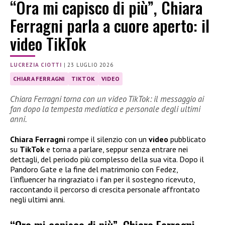
“Ora mi capisco di più”, Chiara
Ferragni parla a cuore aperto: il
video TikTok
LUCREZIA CIOTTI
|
23 LUGLIO 2026
CHIARA FERRAGNI
TIKTOK
VIDEO
Chiara Ferragni torna con un video TikTok: il messaggio ai
fan dopo la tempesta mediatica e personale degli ultimi
anni.
Chiara Ferragni
rompe il silenzio con un
video
pubblicato
su
TikTok
e torna a parlare, seppur senza entrare nei
dettagli, del periodo più complesso della sua vita. Dopo il
Pandoro Gate e la fine del matrimonio con Fedez,
l’influencer ha ringraziato i fan per il sostegno ricevuto,
raccontando il percorso di crescita personale affrontato
negli ultimi anni.
“Ora mi capisco di più”, Chiara Ferragni